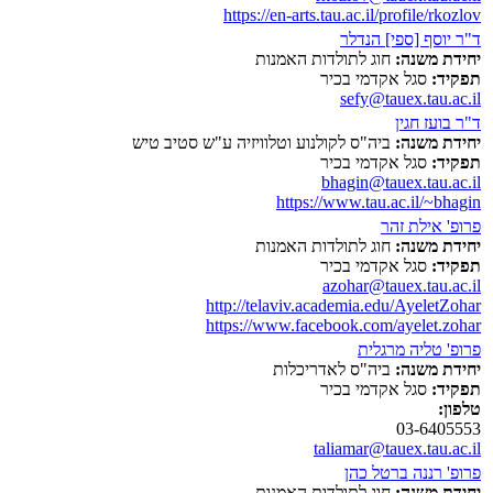
https://en-arts.tau.ac.il/profile/rkozlov
ד"ר יוסף [ספי] הנדלר
יחידת משנה:
חוג לתולדות האמנות
תפקיד:
סגל אקדמי בכיר
sefy@tauex.tau.ac.il
ד"ר בועז חגין
יחידת משנה:
ביה"ס לקולנוע וטלוויזיה ע"ש סטיב טיש
תפקיד:
סגל אקדמי בכיר
bhagin@tauex.tau.ac.il
https://www.tau.ac.il/~bhagin
פרופ' אילת זהר
יחידת משנה:
חוג לתולדות האמנות
תפקיד:
סגל אקדמי בכיר
azohar@tauex.tau.ac.il
http://telaviv.academia.edu/AyeletZohar
https://www.facebook.com/ayelet.zohar
פרופ' טליה מרגלית
יחידת משנה:
ביה"ס לאדריכלות
תפקיד:
סגל אקדמי בכיר
טלפון:
03-6405553
taliamar@tauex.tau.ac.il
פרופ' רננה ברטל כהן
יחידת משנה:
חוג לתולדות האמנות