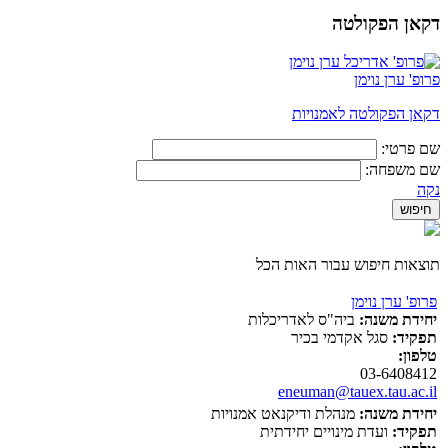
דקאן הפקולטה
פרופ' ערן נוימן
דקאן הפקולטה לאמנויות
שם פרטי:
שם משפחה:
נקה
תוצאות חיפוש עבור האות הכל
פרופ' ערן נוימן
יחידת משנה:
ביה"ס לאדריכלות
תפקיד:
סגל אקדמי בכיר
טלפון:
03-6408412
eneuman@tauex.tau.ac.il
יחידת משנה:
מנהלת ודיקנאט אמנויות
תפקיד:
ועדת מינויים יחידתית