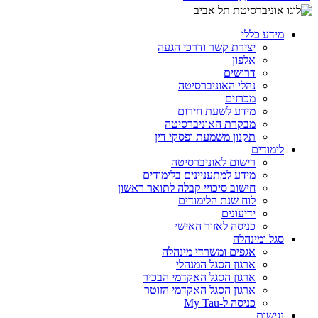
מידע כללי
יצירת קשר ודרכי הגעה
אלפון
דרושים
נהלי האוניברסיטה
מכרזים
מידע לשעת חירום
מבקרת האוניברסיטה
תקנון משמעת ופסקי דין
לימודים
רישום לאוניברסיטה
מידע למתעניינים בלימודים
חישוב סיכויי קבלה לתואר ראשון
לוח שנת הלימודים
ידיעונים
כניסה לאזור האישי
סגל ומינהלה
אגפים ומשרדי מינהלה
ארגון הסגל המנהלי
ארגון הסגל האקדמי הבכיר
ארגון הסגל האקדמי הזוטר
כניסה ל-My Tau
נגישות