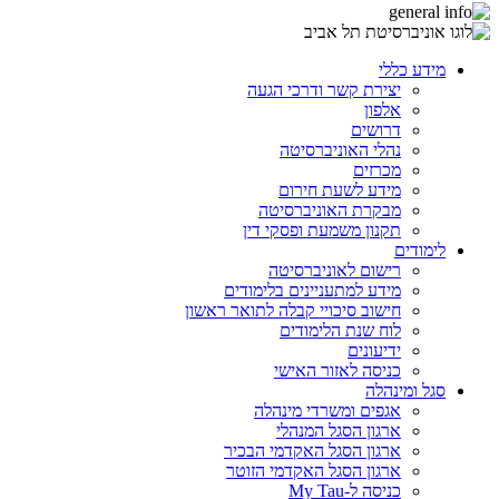
מידע כללי
יצירת קשר ודרכי הגעה
אלפון
דרושים
נהלי האוניברסיטה
מכרזים
מידע לשעת חירום
מבקרת האוניברסיטה
תקנון משמעת ופסקי דין
לימודים
רישום לאוניברסיטה
מידע למתעניינים בלימודים
חישוב סיכויי קבלה לתואר ראשון
לוח שנת הלימודים
ידיעונים
כניסה לאזור האישי
סגל ומינהלה
אגפים ומשרדי מינהלה
ארגון הסגל המנהלי
ארגון הסגל האקדמי הבכיר
ארגון הסגל האקדמי הזוטר
כניסה ל-My Tau