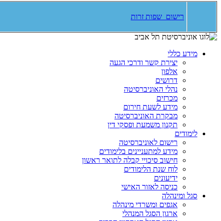
רישום שפות זרות
מידע כללי
יצירת קשר ודרכי הגעה
אלפון
דרושים
נהלי האוניברסיטה
מכרזים
מידע לשעת חירום
מבקרת האוניברסיטה
תקנון משמעת ופסקי דין
לימודים
רישום לאוניברסיטה
מידע למתעניינים בלימודים
חישוב סיכויי קבלה לתואר ראשון
לוח שנת הלימודים
ידיעונים
כניסה לאזור האישי
סגל ומינהלה
אגפים ומשרדי מינהלה
ארגון הסגל המנהלי