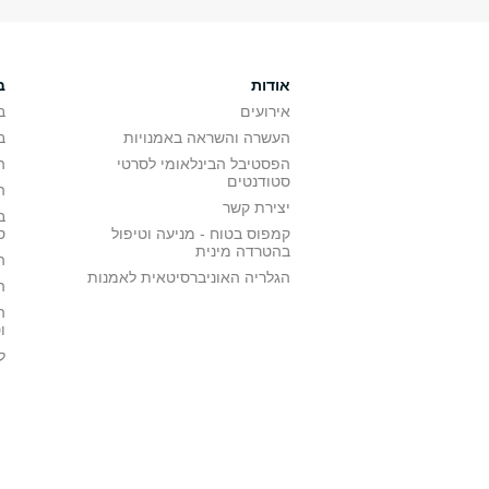
אודות
ב
אירועים
ב
העשרה והשראה באמנויות
ב
הפסטיבל הבינלאומי לסרטי
ה
סטודנטים
ה
יצירת קשר
ב
קמפוס בטוח - מניעה וטיפול
ס
בהטרדה מינית
ה
הגלריה האוניברסיטאית לאמנות
ה
ה
ו
ל