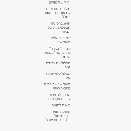
וחידוש לימודים
חילופי סטודנטים
עם אוניברסיטאות
בחו"ל
האוניברסיטה
הבינלאומית של
ונציה
לימודי השלמה
תואר שני
לימודי "צבירה"
לתואר שני "במעמד
מיוחד"
מסלול עם עבודת
גמר
מסלול ללא עבודת
גמר
תואר שני - קורסים
מתואר ראשון
מדריך לכתיבת
עבודה אקדמית
זכאות לתואר
הענקת תואר
ב'הצטיינות'
וב'הצטיינות יתרה'