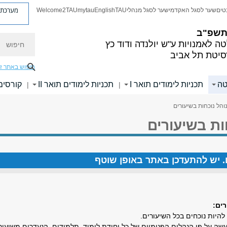
מערכת פ
טים
שער לסגל האקדמי
שער לסגל מנהלי
TAU
English
mytau
Welcome2TAU
 תשפ"ב
חיפוש
ה לאמנויות
ע"ש יולנדה ודוד כץ
סיטת תל אביב
חיפוש באתר ז
טה
תכניות לימודים תואר I
תכניות לימודים תואר II
קורסים
|
|
והל נוכחות בשיעורים
ות בשיעורים
ים. יש להתעדכן באתר באופן שוטף
רים:
להיות נוכחים בכל השיעורים.
עשה על פי הנהלים הפנימיים של כל יחידת לימוד. תלמידים, הנעדרים משיעור