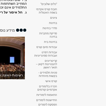
המחייב השתתפות פע
"כלים שלובים"
התלמידים אינם זכאי
חובת קורס אקדמי
ג.
חל איסור על רי
בשפה האנגלית
ציונים
בחינות
סדרי בחינות
מידע נוס
סריקת מחברות
בחינה
בחינות בית
עבודות סיום קורס
עבודות רפרט
ועבודות סמינריוניות
קריטריונים
להצטיינות דקאן –
תואר ראשון
פניות תלמידים -
רשימות האזנה >
בקשות מיוחדות
קורס אישי
הכרה בלימודים
אקדמיים קודמים
התאמות לימודיות
התיישנות לימודים
הפסקת לימודים