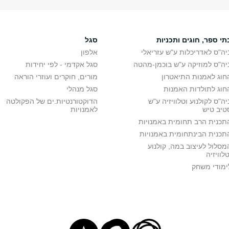
תי ספר, חוגים ותכניות
סגל
יה"ס לאדריכלות ע"ש עזריאלי
אלפון
יה"ס למוזיקה ע"ש בוכמן-מהטה
סגל אקדמי - לפי יחידות
חוג לאמנות התיאטרון
מורים, חוקרים ועוזרי הוראה
חוג לתולדות האמנות
סגל מנהלי
יה"ס לקולנוע וטלוויזיה ע"ש
הדוקטורנטיות.ים של הפקולטה
טיב טיש
לאמנויות
תכנית הרב תחומית באמנויות
תכנית הבינתחומית באמנויות
מסלול לעיצוב במה, קולנוע
טלוויזיה
ימודי משחק