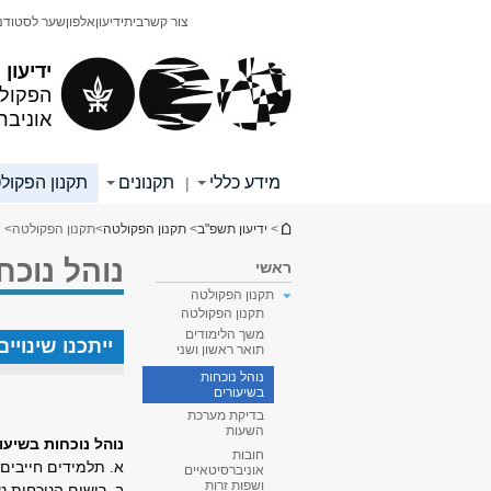
תוכן
תפריט
צור קשר
בית
ידיעון
אלפון
שער לסטודנ
עליון
ראשי
ידיעון
הפקולט
אוניבר
מידע כללי
תקנונים
תקנון הפקול
|
הינך נמצא כאן
>
ידיעון תשפ"ב
>
תקנון הפקולטה
>
תקנון הפקולטה
> נ
נוהל נוכח
ראשי
תקנון הפקולטה
תקנון הפקולטה
משך הלימודים
ייתכנו שינוי
תואר ראשון ושני
נוהל נוכחות
בשיעורים
בדיקת מערכת
השעות
נוהל נוכחות בשיעו
חובות
א. תלמידים חייבים 
אוניברסיטאיים
ושפות זרות
ב. רישום הנוכחות נ