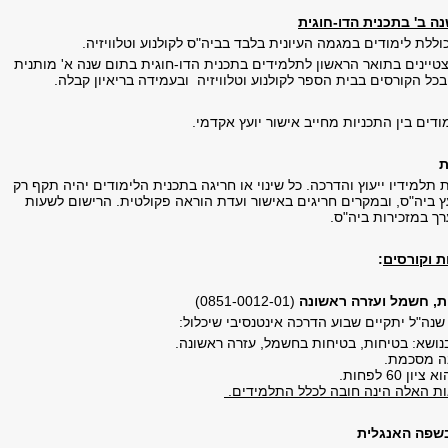
ה ב' בתכנית הדו-חוגית
וללת לימודים במגמה העיונית בלבד בביה"ס לקולנוע וטלוויזיה.
יינים בתואר הראשון לתלמידים בתכנית הדו-חוגית בתום שנה א' מותנית
ודים בין התכניות מחייב אישור יועץ אקדמי.
ת
תלמידיו ייעוץ והדרכה. כל שינוי או חריגה בתכנית הלימודים יהיה תקף רק
ץ ביה"ס, ובמקרים חריגים באישור ועדת הוראה פקולטית. הרישום לשעות
ך במזכירות ביה"ס.
ת וקורסים
:
ת, חשמל ועזרה ראשונה
(0851-0012-01)
נה"ל יתקיים שבוע הדרכה אינטנסיבי שיכלול:
נושא: בטיחות, בטיחות בחשמל, עזרה ראשונה.
נה מסכמת.
60 לפחות.
 האלה הינה חובה לכלל התלמידים.
בשפה האנגלית