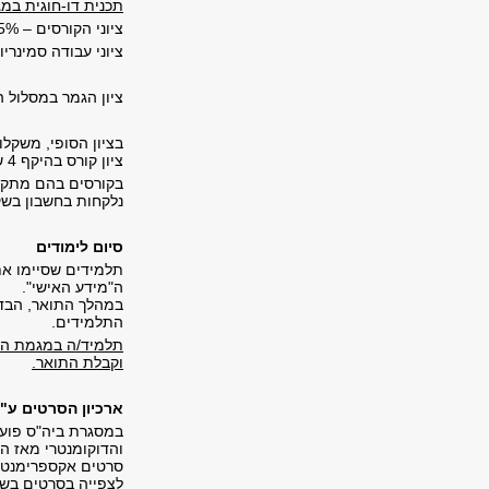
תכנית דו-חוגית במג
ציוני הקורסים – 65%
ציוני עבודה סמינריונ
ציון הגמר במסלול 
בציון הסופי, משקלו
ציון קורס בהיקף 4 שעות סמסטריאליות (ש״ס) יהיה כפול מערכו של ציון בשיעור בהיקף 2 ש"ס.
בקורסים בהם מתקיי
נלקחות בחשבון בשקל
סיום לימודים
תלמידים שסיימו את
ה"מידע האישי".
במהלך התואר, הבדי
התלמידים.
תלמיד/ה במגמת הפ
וקבלת התואר.
ארכיון הסרטים ע"ש
והדוקומנטרי מאז המ
סרטים אקספרימנטלי
לצפייה בסרטים בשע