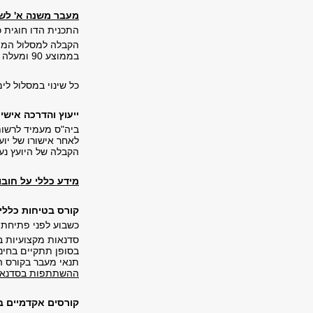
מעבר משנה א' לשנ
התכנית הדו חוגית כ
הקבלה למסלול המצט
בממוצע 90 ומעלה בכל הקורסים בבית הספר לקולנוע וטלוויזיה ובעמידה בריאיון קבלה.
כל שינוי במסלול לימ
ייעוץ והדרכה אישי
ביה"ס מעמיד לרשות 
לאחר אישורו של יוע
הקבלה של היועץ נער
מידע כללי על חובו
קורס בטיחות כללי
כשבוע לפני פתיחת ש
סדנאות מקצועיות ב
בסופן תתקיים בחי
תנאי מעבר בקורס הוא ציון 
ההשתתפות בסדנאות
קורסים אקדמיים 