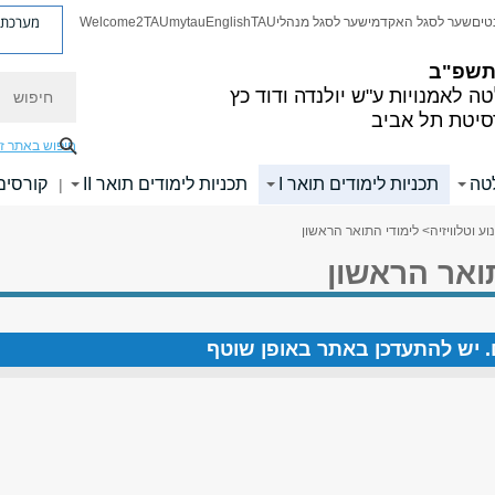
מערכת פ
טים
שער לסגל האקדמי
שער לסגל מנהלי
TAU
English
mytau
Welcome2TAU
 תשפ"ב
חיפוש
ה לאמנויות
ע"ש יולנדה ודוד כץ
סיטת תל אביב
חיפוש באתר ז
לטה
תכניות לימודים תואר I
תכניות לימודים תואר II
קורסים
|
ע וטלוויזיה
> לימודי התואר הראשון
ואר הראשון
ים. יש להתעדכן באתר באופן שוטף