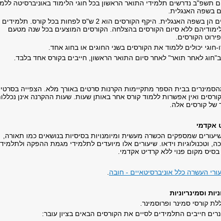
 תשפ"ב נדרשים תלמידי התואר הראשון בכל חוגי הלימוד באוניברסיטה ללמו
ם בשפה האנגלית.
כל המטלות בקורסים הן בשפה האנגלית. היקף הקורסים הוא 2 ש"ס לפחות בכל קורס. תלמידים
 לימודיהם ללא סיום הקורסים בהצלחה. הקורסים המוצעים בכל שנה מטעם
פירוט הקורסים.
חוגי יכולים ללמוד את הקורסים בשני החוגים או בחוג אחד.
"חוג לאחר תואר" לאחר סיום התואר הראשון, חייבים בקורס אחד בלבד.
סמינרים בבית הספר מתקיימות הקרנות סרטים באורך מלא. הצפייה בסרטי
ורסים ואין אפשרות ללמוד קורס אחר באותן שעות. שעות ההקרנה אינן נכללו
 של קורסים אלה.
 אקדמי
יעורים שמספקים הכשרה מעשית ומיומנויות בסיסיות בנושאים כמו תאורה,
ה, וטכנולוגיות וידאו. שיעורים אלו מיועדים לתלמידי מגמת ההפקה ולתלמיד
סיס מקום פנוי ללא קרדיט אקדמי.
עורי העשרה כלל אוניברסיטאיים - חובה
.
יות
וסמינריוניות
לת קורסי סמינר ופרוסמינר.
רים חייבים התלמידים לסיים את הקורסים הבאים בציון עובר: