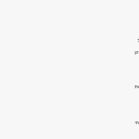
נן
ות
ילתי