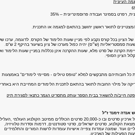
מה העיונית
ית, רפרט בסמינר ועבודה פרוסמינריונית – 35%
המצטיינים לתואר ראשון יחושב בהתאם למגמה או התכנית.
 של הציון בכל קורס נקבע לפי מניין שעות הלימוד של הקורס. לדוגמה, ערכו של
מת הקרנה של סרט מלא, שעות ההקרנה אינן נכללות במניין שעות הלימוד ואי
ול הציון הסופי.
 כל חובותיהם מתבקשים למלא "טופס טיולים - מסיימי לימודים" באמצעות
קה על מילוי החובות לתואר בהתאם לתכנית הלימודים המחייבת היא באחרי
קה חייב/ת להשאיר בבית הספר עותק מתסריט הגמר כתנאי לסגירת תיק
 אנדה זימנד ז"ל
במסגרת ביה"ס פועל ארכיון סרטים ובו כ-20,000 סרטים הכוללים ממיטב הקולנוע העולמי ,העל
צאת הקולנוע, סרטים ישראלים, סרטי סטודנטים, דרמות וסדרות טלוויזיה,
ים ועוד. שמונה עמדות צפייה אישיות עומדות לרשות המורים והתלמידים
ות הפעילות של הארכיון.