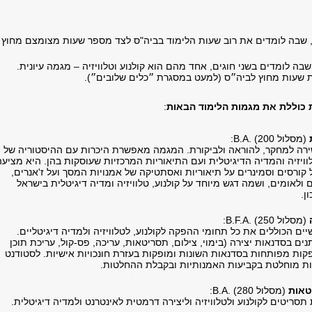
, שבה לומדים את רוב שעות הלימוד בביה"ס לצד מספר שעות מצומצם מחוץ
 שבה לומדים בשני חוגים, אחד מהם הוא קולנוע וטלוויזיה – מגמה עיונית.
ות שעות מחוץ לביה״ס (למעט במסגרת ״כלים שלובים״).
 כוללת את מגמות הלימוד הבאות
:
(מסלול 200)
B.A.
:
ה למחקר, להוראה ולביקורת. המגמה מאפשרת היכרות עם ההיסטוריה של
וויזיה והמדיה הדיגיטלית ועם התיאוריות המרכזיות שעוסקות בהן. היא מציעה
 קורסים וסמינרים על תיאוריות ואסתטיקה של אמנויות המסך ועל ז'אנרים,
ם ולאומים, ושמה דגש מיוחד על קולנוע, טלוויזיה ומדיה דיגיטלית בישראל
ן.
(מסלול 250) .
B.F.A
:
ים הכוללים את כל תחומי ההפקה לקולנוע, לטלוויזיה ולמדיה דיגיטליים.
נים בסדנאות יצירה (בימוי, צילום, תסריטאות, עריכה, פס-קול, עריכת תוכן
קות מפותחות בסדנאות השונות ומופקות בעזרת חונכויות אישיות. לסטודנט
ת מוחלטת בקביעות האמנותיות ובקבלת ההחלטות.
טאות
(מסלול 280)
B.A.
:
תסריטים לקולנוע ולטלוויזיה וליצירה דרמטית לאינטרנט ולמדיה דיגיטלית.