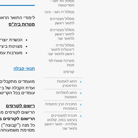
מסלול חד חוגי -
תסריטאות
מסלול דו חוגי - עיוני
לימודי התואר הראש
מסלול מצטיינים
לתואר ראשון
מטרות ביה"ס
מסלול מצטיינים
לתואר ראשון
ולתואר שני
הכשרת יוצרי
מסלול מדיה
מצוינות ביצי
דיגיטלית לתואר
מעורבות עמו
ראשון ולתואר שני
מערכת שעות לפי
מנות
תנאי קבלה
קורסים
מועמדים מתקבלים 
החוג לאמנות
התיאטרון
ועדת הקבלה של בי
עומדים בכל הקריטרי
החוג לתולדות
האמנות
התכנית הרב תחומית
רישום לקורסים
באמנויות
הרישום לקורסים מת
תכנית למצטיינים
הרישום לקורסים ב
בעיצוב במה, קולנוע
וטלויזיה - תואר ראשון
כל מנה (״קבוצה״) 
ותואר שני
מסוימת משמעותה קב