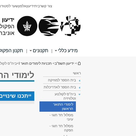
תוכן
תפריט
צור קשר
בית
ידיעון
אלפון
שער לסטודנ
עליון
ראשי
ידיעון
הפקולט
אוניבר
מידע כללי
תקנונים
תקנון הפקו
|
|
הינך נמצא כאן
>
ידיעון תשפ"ב
>
תכניות לימודים תואר I
>
ביה"ס לקולנו
לימודי הת
ראשי
בית הספר למוזיקה
בית הספר לאדריכלות
ביה"ס לקולנוע
ייתכנו שינוי
וטלוויזיה
לימודי התואר
הראשון
מסלול חד חוגי -
עיוני
מסלול חד חוגי -
הפקה