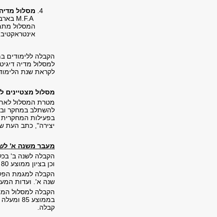
מסלול מדיה 
M.F.A
בארבע
המסלול מתמק
אינטראקטיביו
הקבלה ללימודים במ
למסלול מדיה דיגיט
לקראת שנת הלימודי
מסלול מצטיינים ל
מטרת המסלול לאתר 
להשתלב במחקר ובהו
בפעילות המחקרית ש
יצירה", כתב העת ש
מעבר משנה א' לשנ
הקבלה לשנה ב' בכל 
וכן בציון ממוצע 80 ומעלה בכל הקורסים.
הקבלה למגמת הפקה
שנה א'. ועדות המע
הקבלה למסלול המצט
קבלה.