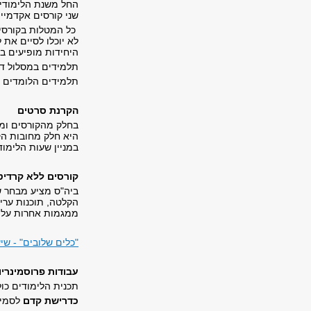
החל משנת הלימודים
שני קורסים אקדמיי
לא יוכלו לסיים את
היחידות מופיעים ב
תלמידים במסלול דו-
תלמידים הלומדים ב
הקרנת סרטים
בחלק מהקורסים ומה
היא חלק מחובות הק
במניין שעות הלימוד
קורסים ללא קרדיט
ביה"ס מציע מבחר ש
הקלטה, תוכנות עריכ
ממגמות אחרות על ב
"כלים שלובים" - שי
עבודות פרוסמינריונ
תכנית הלימודים כול
כדרישת קדם
לסמינ