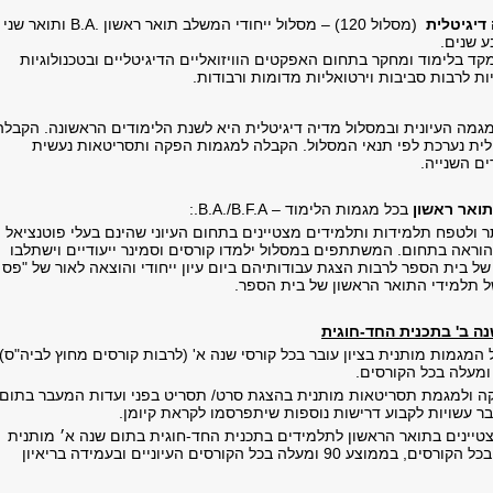
דיגיטלית
(מסלול 120) – מסלול ייחודי המשלב תואר ראשון
B.A.
ותואר שני
 שנים.
ד בלימוד ומחקר בתחום האפקטים הוויזואליים הדיגיטליים ובטכנולוגיות
ת לרבות סביבות וירטואליות מדומות ורבודות.
גמה העיונית ובמסלול מדיה דיגיטלית היא לשנת הלימודים הראשונה. הקבלה
לית נערכת לפי תנאי המסלול. הקבלה למגמות הפקה ותסריטאות נעשית
ם השנייה.
תואר ראשון
בכל מגמות הלימוד –
B.A./B.F.A
.:
ולטפח תלמידות ותלמידים מצטיינים בתחום העיוני שהינם בעלי פוטנציאל
ראה בתחום. המשתתפים במסלול ילמדו קורסים וסמינר ייעודיים וישתלבו
ל בית הספר לרבות הצגת עבודותיהם ביום עיון ייחודי והוצאה לאור של "פס
ל תלמידי התואר הראשון של בית הספר.
ה ב' בתכנית החד-חוגית
המגמות מותנית בציון עובר בכל קורסי שנה א' (לרבות קורסים מחוץ לביה"ס)
 ולמגמת תסריטאות מותנית בהצגת סרט/ תסריט בפני ועדות המעבר בתום
בר עשויות לקבוע דרישות נוספות שיתפרסמו לקראת קיומן.
יינים בתואר הראשון לתלמידים בתכנית החד-חוגית בתום שנה א׳ מותנית
בממוצע 85 ומעלה בכל הקורסים, בממוצע 90 ומעלה בכל הקורסים העיוניים ובעמידה בריאיון