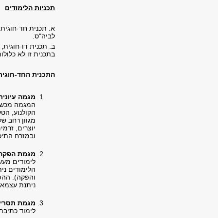
תכניות הלימודים
א. תכנית חד-חוגית
לביה"ס.
ב. תכנית דו-חוגית,
בתכנית זו לא כלול
התכנית החד-חוגית
מגמה עיונית
המגמה מכשיר
הקולנוע, הטל
מגוון רחב של
יוצרים, זרמי
ובמזרח התיכו
מגמת הפקה
לימודים מעשי
הלימודים נית
והפקה). ההפ
ניתנת עצמאו
מגמת תסרי
לימוד כתיבת 