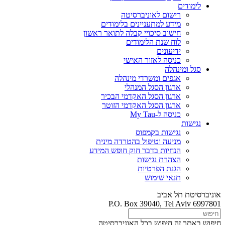
לימודים
רישום לאוניברסיטה
מידע למתעניינים בלימודים
חישוב סיכויי קבלה לתואר ראשון
לוח שנת הלימודים
ידיעונים
כניסה לאזור האישי
סגל ומינהלה
אגפים ומשרדי מינהלה
ארגון הסגל המנהלי
ארגון הסגל האקדמי הבכיר
ארגון הסגל האקדמי הזוטר
כניסה ל-My Tau
נגישות
נגישות בקמפוס
מניעה וטיפול בהטרדה מינית
הנחיות בדבר חוק חופש המידע
הצהרת נגישות
הגנת הפרטיות
תנאי שימוש
אוניברסיטת תל אביב
P.O. Box 39040, Tel Aviv 6997801
חיפוש באתר זה
חיפוש בכל האוניברסיטה