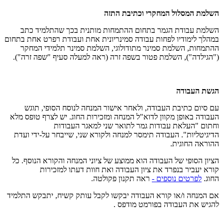
השלמת המסלול המחקרי וכתיבת התזה
השלמת עבודת הגמר בתחום ההתמחות מותנית בכך שהתלמיד כתב
במהלך לימודיו לפחות עבודה סמינריונית אחת ועבודת רפרט אחת בתחום
ההתמחות, השלמת סמינר מתודולוגי, השלמת סמינר תלמידי המחקר
("הגילדה"), השלמת פטור בשפה זרה (ראה למעלה סעיף "שפה זרה").
הגשת העבודה
עם סיום כתיבת העבודה, ולאחר אישור המנחה לנוסח הסופי, תוגש
העבודה באופן מקוון לדוא"ל המנחה ומזכירות החוג. יש לצרף טופס מלא
וחתום "העלאת עבודות גמר לתואר שני למאגר העבודות
הדיגיטליות". העבודה תימסר למנחה ולקורא שני, שייבחר על-ידי ועדת
ההוראה החוגית.
הציון הסופי של העבודה הוא ממוצע של ציוני המנחה והקורא הנוסף. כל
קורא יעביר בנפרד את ציון העבודה ואת חוות דעתו למזכירות
החוג.
לפרטים נוספים -
ראה תקנון פקולטה.
אם המנחה ו/או קורא העבודה יבקשו לקבל עותק קשיח, יתבקש התלמיד
להגיש את העבודה בפורמט מודפס
.