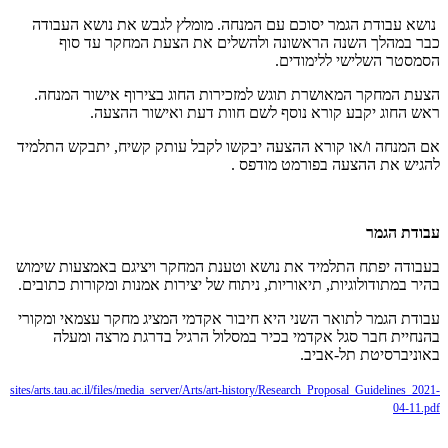
נושא עבודת הגמר יסוכם עם המנחה. מומלץ לגבש את נושא העבודה
כבר במהלך השנה הראשונה ולהשלים את הצעת המחקר עד סוף
הסמסטר השלישי ללימודים.
הצעת המחקר המאושרת תוגש למזכירות החוג בצירוף אישור המנחה.
ראש החוג יקבע קורא נוסף לשם חוות דעת ואישור ההצעה.
אם המנחה ו/או קורא ההצעה יבקשו לקבל עותק קשיח, יתבקש התלמיד
להגיש את ההצעה בפורמט מודפס
.
עבודת הגמר
בעבודה יפתח התלמיד את נושא וטענת המחקר ויציגם באמצעות שימוש
בהיר במתודולוגיות, תיאוריות, ניתוח של יצירות אמנות ומקורות כתובים.
עבודת הגמר לתואר השני היא חיבור אקדמי המציג מחקר עצמאי ומקורי
בהנחיית חבר סגל אקדמי בכיר במסלול הרגיל בדרגת מרצה ומעלה
באוניברסיטת תל-אביב.
sites/arts.tau.ac.il/files/media_server/Arts/art-history/Research_Proposal_Guidelines_2021-
04-11.pdf