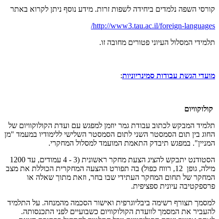
קורסי השפה נלמדים ביחידה לשפות זרות. מידע נוסף ניתן לקרוא באתר
http://www3.tau.ac.il/foreign-languages/
תלמידי המסלול העיוני פטורים מחובה זו.
מועדי הגשת עבודות סמינריוניות
:
קולוקוויום
תלמיד המבקש לכתוב עבודת גמר יוזמן למפגש עם ועדת הקולוקוויום של
החוג בין תום הסמסטר השני לתום הסמסטר השלישי ללימודיו במעמד "מן
המניין". במפגש תיבדק התאמת המועמד למסלול המחקרי.
הסטודנט יתבקש להציג הצעת מחקר ראשונית (3 - 4 עמודים, עד 1200
מילה, גופן 12, רווח כפול) בה תפורט ההצעה המחקרית הכוללת את מצב
המחקר של תחום המחקר העתידי שבו בחר, וזאת מתוך שאלה או
פרספקטיבה עיונית ספציפית.
למסמך תצורף רשימה ביבליוגרפית ואישור הסכמה מהמנחה. על התלמיד
להעביר את המסמך לוועדת הקולוקוויום כשבועיים לפני התכנסותה.