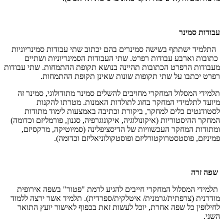
עבודות סמינר
התלמיד ישתתף בשישה סמינרים בהם יכתוב שתי עבודות סמינריוניות
כתובות וארבע עבודות רפרט. שתי העבודות הסמינריוניות ושתיים
מעבודות הרפרט הכתובות תהיינה בנושא תקופת ההתמחות. שתי עבודות
רפרט יכתבו על שתי תקופות שונות שאינן תקופת ההתמחות.
תלמידי המסלול המחקרי מחויבים להשלים סמינר מתודולוגי, סמינר זה
מיועד לתלמידי המחקר בחוג לתולדות האמנות. מטרתו להקנות
לסטודנטים כלים למחקר, ביקורת וכתיבה באמצעות לימוד מתודות
המחקר ההיסטוריות (איקונולוגיה, איקונוגרפיה, סגנון, פורמליזם וכדומה)
ומתודות המחקר העכשוויות של הדיסציפלינה (סמיוטיקה, מרקסיזם,
פמיניזם, פוסטסטרוקטורליזם ופוסטקולוניאליזם וכדומה).
שפה זרה
תלמידי המסלול המחקרי חייבים להגיע לרמת "פטור" בשפה אירופית
מודרנית (צרפתית/גרמנית/ איטלקית/ספרדית). תלמיד אשר ירצה ללמוד
לחילופין כל שפה אחרת, יוכל לעשות זאת בכפוף לאישור יועץ התואר
השני.