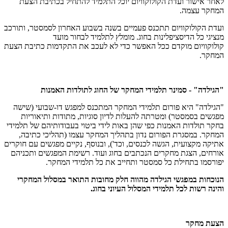
לאחר אישור ועדת הקולוקוויום יוכל התלמיד להתחיל בכתיבת הצעת
המחקר עצמה.
ועדת הקולוקוויום תתכנס פעמיים בשנה בשבוע האחרון לסמסטר, ותורכב
מנציגי כל הדיסציפלינות בחוג. מומלץ לתלמיד לבחור מועד
קולוקוויום מוקדם ככל האפשר כדי לא לעכב את התקדמות כתיבת הצעת
המחקר.
"הגילדה" - סמינר תלמידי המחקר של החוג לתולדות האמנות
"הגילדה" היא פורום תלמידי המחקר המתכנס למפגש דו-שבועי (שישה
מפגשים בסמסטר) ומטרתה להעלות לדיון סוגיות, מתודות ותיאוריות
בחקר תולדות האמנות כפי שהן באות לידי ביטוי בעבודותיהם של תלמידי
המחקר. במסגרת הפורום נדון בתהליך המחקר עצמו (תהליכי כתיבה,
אתיקה מקצועית, הגשה לכנסים, וכד'), ובנוסף, נקיים מפגשים עם חוקרים
אורחים, הצגת מחקרים הנכתבים בחוג ועוד. רשימת המפגשים ותכניהם
יפורסמו בתחילת כל סמסטר ותחייב את כל תלמידי המחקר.
הנוכחות במפגשי הגילדה מהווה חלק מחובות התואר
במסלול המחקרי
והינה
רשות
לכל תלמידי
המסלול העיוני
בחוג.
הצעת מחקר