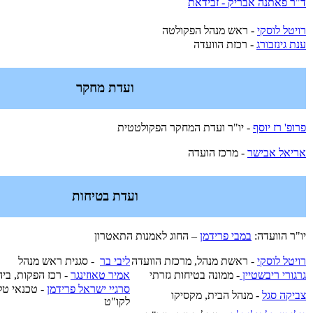
ד"ר פאתנה אבריק - זבידאת
רויטל לוסקי
- ראש מנהל הפקולטה
ענת גינזבורג
- רכזת הוועדה
ועדת מחקר
פרופ' רז יוסף
- יו"ר ועדת המחקר הפקולטטית
אריאל אבישר
- מרכז הועדה
ועדת בטיחות
יו"ר הוועדה:
במבי פרידמן
– החוג לאמנות התאטרון
רויטל לוסקי
- ראשת מנהל, מרכזת הוועדה
ליבי בר
- סגנית ראש מנהל
גרגורי ריבשטיין
- ממונה בטיחות גזרתי
אמיר טאוזינגר
- רכז הפקות, בי
סרגיי ישראל פרידמן
- טכנאי טלו
צביקה סגל
- מנהל הבית, מקסיקו
לקו"ט