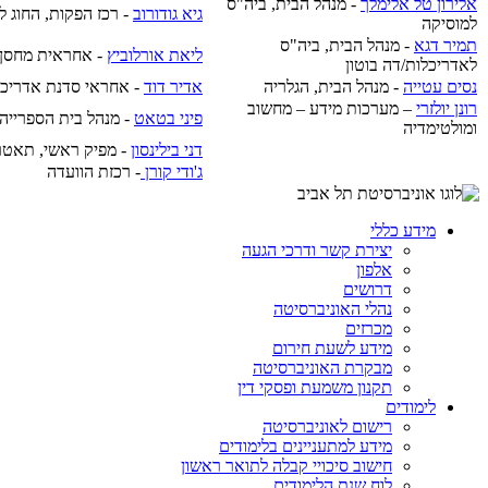
אלירון טל אלימלך
- מנהל הבית, ביה"ס
גיא גודורוב
- רכז הפקות, החוג ל
למוסיקה
תמיר דגא
- מנהל הבית, ביה"ס
ליאת אורלוביץ
- אחראית מחסן צ
לאדריכלות/דה בוטון
נסים עטייה
- מנהל הבית, הגלריה
א
דיר דוד
- אחראי סדנת אדריכל
רונן יולזרי
– מערכות מידע – מחשוב
פיני בטאט
- מנהל בית הספרייה
ומולטימדיה
דני בילינסון
- מפיק ראשי, תאטרו
ג'ודי קורן
- רכזת הוועדה
מידע כללי
יצירת קשר ודרכי הגעה
אלפון
דרושים
נהלי האוניברסיטה
מכרזים
מידע לשעת חירום
מבקרת האוניברסיטה
תקנון משמעת ופסקי דין
לימודים
רישום לאוניברסיטה
מידע למתעניינים בלימודים
חישוב סיכויי קבלה לתואר ראשון
לוח שנת הלימודים