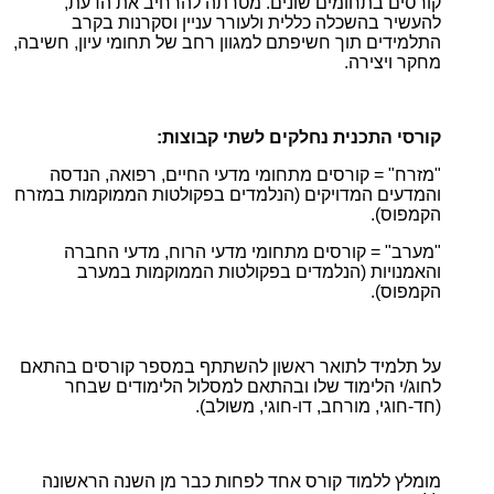
קורסים בתחומים שונים. מטרתה להרחיב את הדעת,
להעשיר בהשכלה כללית ולעורר עניין וסקרנות בקרב
התלמידים תוך חשיפתם למגוון רחב של תחומי עיון, חשיבה,
מחקר ויצירה.
קורסי התכנית נחלקים לשתי קבוצות:
"מזרח" = קורסים מתחומי מדעי החיים, רפואה, הנדסה
והמדעים המדויקים (הנלמדים בפקולטות הממוקמות במזרח
הקמפוס).
"מערב" = קורסים מתחומי מדעי הרוח, מדעי החברה
והאמנויות (הנלמדים בפקולטות הממוקמות במערב
הקמפוס).
על תלמיד לתואר ראשון להשתתף במספר קורסים בהתאם
לחוג/י הלימוד שלו ובהתאם למסלול הלימודים שבחר
(חד-חוגי, מורחב, דו-חוגי, משולב).
מומלץ ללמוד קורס אחד לפחות כבר מן השנה הראשונה