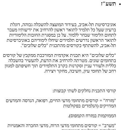
תשע"ז
אוניברסיטת תל-אביב, בעידוד המועצה להשכלה גבוהה, דוגלת
ברעיון שעל כל תלמיד לתואר ראשון להרחיב את ידיעותיו מעבר
לתחום הלימוד שבחר ללמוד. על כן במסגרת החובות הלימודיות
לתואר הראשון נדרשים תלמידים שיחלו לימודיהם באוניברסיטת
תל-אביב, להשתתף בקורסים מהתכנית "כלים שלובים".
"כלים שלובים" היא תכנית אקדמית המורכבת ממקבץ של קורסים
בתחומים שונים. מטרתה להרחיב את הדעת, להעשיר בהשכלה
כללית ולעורר עניין וסקרנות בקרב התלמידים תוך חשיפתם למגוון
רחב של תחומי עיון, חשיבה, מחקר ויצירה.
קורסי התכנית נחלקים לשתי קבוצות:
"מזרח" = קורסים מתחומי מדעי החיים, רפואה, הנדסה והמדעים
המדויקים (הנלמדים בפקולטות
הממוקמות במזרח הקמפוס).
"מערב" = קורסים מתחומי מדעי הרוח, מדעי החברה והאמנויות