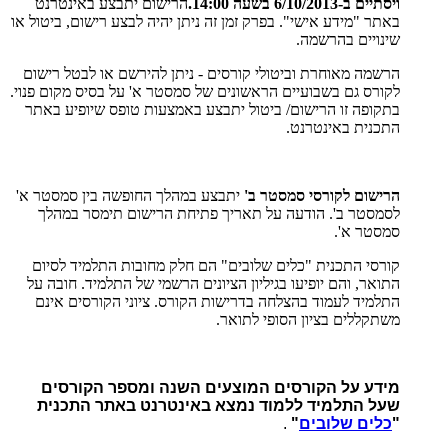
ויסתיים ב-6/10/2013 בשעה 14:00.
הרישום יתבצע באינטרנט
באתר "מידע אישי". בפרק זמן זה ניתן יהיה לבצע רישום, ביטול או
שינויים בהרשמה.
הרשמה מאוחרת וביטולי קורסים - ניתן להירשם או לבטל רישום
לקורס גם בשבועיים הראשונים של סמסטר א' על בסיס מקום פנוי.
בתקופה זו הרישום/ ביטול יתבצע באמצעות טופס שיופיע באתר
התכנית באינטרנט.
הרישום לקורסי סמסטר ב'
יתבצע במהלך החופשה בין סמסטר א'
לסמסטר ב'. הודעה על תאריך פתיחת הרישום תימסר במהלך
סמסטר א'.
קורסי התכנית "כלים שלובים" הם חלק מחובות התלמיד לסיום
התואר, והם יופיעו בגיליון הציונים הרשמי של התלמיד. חובה על
התלמיד לעמוד בהצלחה בדרישות הקורס. ציוני הקורסים אינם
משתקללים בציון הסופי לתואר.
מידע על הקורסים המוצעים השנה ומספר הקורסים
שעל התלמיד ללמוד נמצא באינטרנט באתר התכנית
"
כלים שלובים
"
.