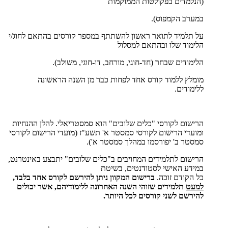
(הנלמדים בפקולטות הממוקמות
במערב הקמפוס).
על תלמיד לתואר ראשון להשתתף במספר קורסים בהתאם לחוג/י
הלימוד שלו ובהתאם למסלול
הלימודים שבחר (חד-חוגי, מורחב, דו-חוגי, משולב).
מומלץ ללמוד קורס אחד לפחות כבר מן השנה הראשונה
ללימודים.
הרישום לקורסי "כלים שלובים" הוא סמסטריאלי. להלן ההנחיות
ומועדי הרישום לקורסי סמסטר א' תשע"ז (מועדי הרישום לקורסי
סמסטר ב' יפורסמו במהלך סמסטר א').
הרישום לתלמידים המחויבים ב"כלים שלובים" יתבצע באינטרנט,
במידע האישי לסטודנטים, בשיטת
כל הקודם זוכה.
ברישום המקוון ניתן להירשם לקורס אחד בלבד,
למעט
תלמידים שזוהי השנה האחרונה ללימודיהם, אשר יכולים
להירשם לשני קורסים לכל היותר.