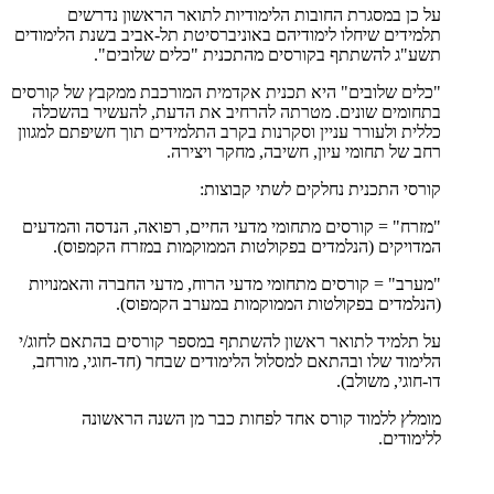
על כן במסגרת החובות הלימודיות לתואר הראשון נדרשים
תלמידים שיחלו לימודיהם באוניברסיטת תל-אביב בשנת הלימודים
תשע"ג להשתתף בקורסים מהתכנית "כלים שלובים".
"כלים שלובים" היא תכנית אקדמית המורכבת ממקבץ של קורסים
בתחומים שונים. מטרתה להרחיב את הדעת, להעשיר בהשכלה
כללית ולעורר עניין וסקרנות בקרב התלמידים תוך חשיפתם למגוון
רחב של תחומי עיון, חשיבה, מחקר ויצירה.
קורסי התכנית נחלקים לשתי קבוצות:
"מזרח" = קורסים מתחומי מדעי החיים, רפואה, הנדסה והמדעים
המדויקים (הנלמדים בפקולטות הממוקמות במזרח הקמפוס).
"מערב" = קורסים מתחומי מדעי הרוח, מדעי החברה והאמנויות
(הנלמדים בפקולטות הממוקמות במערב הקמפוס).
על תלמיד לתואר ראשון להשתתף במספר קורסים בהתאם לחוג/י
הלימוד שלו ובהתאם למסלול הלימודים שבחר (חד-חוגי, מורחב,
דו-חוגי, משולב).
מומלץ ללמוד קורס אחד לפחות כבר מן השנה הראשונה
ללימודים.