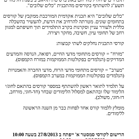
תשע"ג להשתתף בקורסים מהתכנית "כלים שלובים".
"כלים שלובים" היא תכנית אקדמית המורכבת ממקבץ של קורסים
בתחומים שונים. מטרתה להרחיב את הדעת, להעשיר בהשכלה
כללית ולעורר עניין וסקרנות בקרב התלמידים תוך חשיפתם למגוון
רחב של תחומי עיון, חשיבה, מחקר ויצירה.
קורסי התכנית נחלקים לשתי קבוצות:
"מזרח" = קורסים מתחומי מדעי החיים, רפואה, הנדסה והמדעים
המדויקים (הנלמדים בפקולטות הממוקמות במזרח הקמפוס).
"מערב" = קורסים מתחומי מדעי הרוח, מדעי החברה והאמנויות
(הנלמדים בפקולטות הממוקמות במערב הקמפוס).
על תלמיד לתואר ראשון להשתתף במספר קורסים בהתאם לחוג/י
הלימוד שלו ובהתאם למסלול הלימודים שבחר (חד-חוגי, מורחב,
דו-חוגי, משולב).
מומלץ ללמוד קורס אחד לפחות כבר מן השנה הראשונה
ללימודים.
הרישום לקורסי סמסטר א' ייפתח ב 27/8/2013 בשעה 10:00