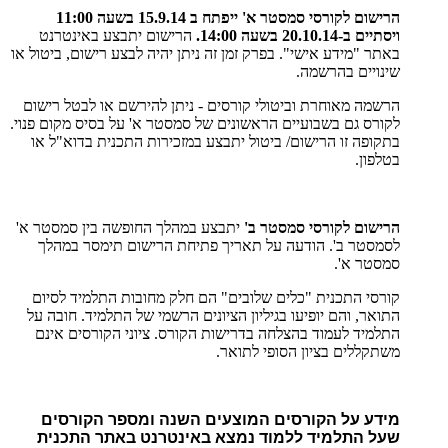
הרישום לקורסי סמסטר א' ייפתח ב 15.9.14 בשעה 11:00
ויסתיים ב-20.10.14 בשעה 14:00.
הרישום יתבצע באינטרנט
באתר "מידע אישי". בפרק זמן זה ניתן יהיה לבצע רישום, ביטול או
שינויים בהרשמה.
הרשמה מאוחרת וביטולי קורסים - ניתן להירשם או לבטל רישום
לקורס גם בשבועיים הראשונים של סמסטר א' על בסיס מקום פנוי.
בתקופה זו הרישום/ ביטול יתבצע במזכירות התכנית בדוא"ל או
בטלפון.
הרישום לקורסי סמסטר ב'
יתבצע במהלך החופשה בין סמסטר א'
לסמסטר ב'. הודעה על תאריך פתיחת הרישום תימסר במהלך
סמסטר א'.
קורסי התכנית "כלים שלובים" הם חלק מחובות התלמיד לסיום
התואר, והם יופיעו בגיליון הציונים הרשמי של התלמיד. חובה על
התלמיד לעמוד בהצלחה בדרישות הקורס. ציוני הקורסים אינם
משתקללים בציון הסופי לתואר.
מידע על הקורסים המוצעים השנה ומספר הקורסים
שעל התלמיד ללמוד נמצא באינטרנט באתר התכנית