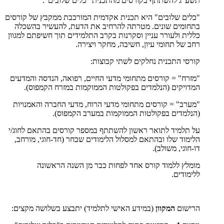
תשע"ג להשתתף בקורסים מהתכנית "כלים שלובים".
"כלים שלובים" היא תכנית אקדמית המורכבת ממקבץ של קורסים
בתחומים שונים. מטרתה להרחיב את הדעת, להעשיר בהשכלה
כללית ולעורר עניין וסקרנות בקרב התלמידים תוך חשיפתם למגוון
רחב של תחומי עיון, חשיבה, מחקר ויצירה.
קורסי התכנית נחלקים לשתי קבוצות:
"מזרח" = קורסים מתחומי מדעי החיים, רפואה, הנדסה והמדעים
המדויקים (הנלמדים בפקולטות הממוקמות במזרח הקמפוס).
"מערב" = קורסים מתחומי מדעי הרוח, מדעי החברה והאמנויות
(הנלמדים בפקולטות הממוקמות במערב הקמפוס).
על תלמיד לתואר ראשון להשתתף במספר קורסים בהתאם לחוג/י
הלימוד שלו ובהתאם למסלול הלימודים שבחר (חד-חוגי, מורחב,
דו-חוגי, משולב).
מומלץ ללמוד קורס אחד לפחות כבר מן השנה הראשונה
ללימודים.
הרישום
המקוון
(במידע האישי לתלמיד) יתבצע בשלושה מקצים: