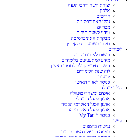
יצירת קשר ודרכי הגעה
אלפון
דרושים
נהלי האוניברסיטה
מכרזים
מידע לשעת חירום
מבקרת האוניברסיטה
תקנון משמעת ופסקי דין
לימודים
רישום לאוניברסיטה
מידע למתעניינים בלימודים
חישוב סיכויי קבלה לתואר ראשון
לוח שנת הלימודים
ידיעונים
כניסה לאזור האישי
סגל ומינהלה
אגפים ומשרדי מינהלה
ארגון הסגל המנהלי
ארגון הסגל האקדמי הבכיר
ארגון הסגל האקדמי הזוטר
כניסה ל-My Tau
נגישות
נגישות בקמפוס
מניעה וטיפול בהטרדה מינית