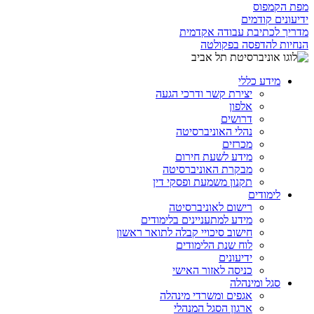
מפת הקמפוס
ידיעונים קודמים
מדריך לכתיבת עבודה אקדמית
הנחיות להדפסה בפקולטה
מידע כללי
יצירת קשר ודרכי הגעה
אלפון
דרושים
נהלי האוניברסיטה
מכרזים
מידע לשעת חירום
מבקרת האוניברסיטה
תקנון משמעת ופסקי דין
לימודים
רישום לאוניברסיטה
מידע למתעניינים בלימודים
חישוב סיכויי קבלה לתואר ראשון
לוח שנת הלימודים
ידיעונים
כניסה לאזור האישי
סגל ומינהלה
אגפים ומשרדי מינהלה
ארגון הסגל המנהלי