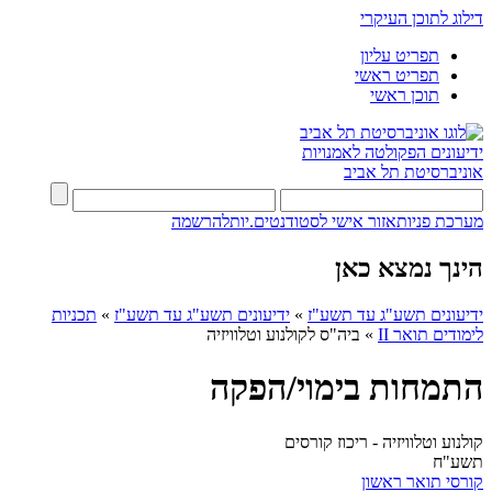
דילוג לתוכן העיקרי
תפריט עליון
תפריט ראשי
תוכן ראשי
ידיעונים
הפקולטה לאמנויות
אוניברסיטת תל אביב
מערכת פניות
אזור אישי לסטודנטים.יות
להרשמה
הינך נמצא כאן
ידיעונים תשע"ג עד תשע"ז
»
ידיעונים תשע"ג עד תשע"ז
»
תכניות
לימודים תואר II
»
ביה"ס לקולנוע וטלוויזיה
התמחות בימוי/הפקה
קולנוע וטלוויזיה - ריכוז קורסים
תשע"ח
קורסי תואר ראשון