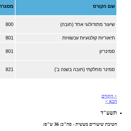
שם הקורס
מסגרת
שיעור מתודולוגי אחד (חובה)
800
תיאוריות קולנועיות עכשוויות
801
סמינריון
801
סמינר מחלקתי (חובה בשנה ב')
821
< הקודם
הבא >
תשע"ד
חטיבת שיעורים מעשית - סה"כ: 36 ש"ס: