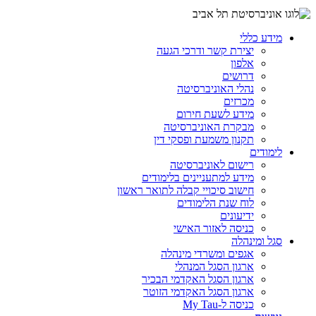
מידע כללי
יצירת קשר ודרכי הגעה
אלפון
דרושים
נהלי האוניברסיטה
מכרזים
מידע לשעת חירום
מבקרת האוניברסיטה
תקנון משמעת ופסקי דין
לימודים
רישום לאוניברסיטה
מידע למתעניינים בלימודים
חישוב סיכויי קבלה לתואר ראשון
לוח שנת הלימודים
ידיעונים
כניסה לאזור האישי
סגל ומינהלה
אגפים ומשרדי מינהלה
ארגון הסגל המנהלי
ארגון הסגל האקדמי הבכיר
ארגון הסגל האקדמי הזוטר
כניסה ל-My Tau