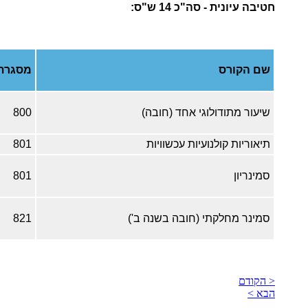
חטיבה עיונית - סה"כ 14 ש"ס:
שם הקורס
מסגרת
שיעור מתודולוגי אחד (חובה)
800
תיאוריות קולנועיות עכשוויות
801
סמינריון
801
סמינר מחלקתי (חובה בשנה ב')
821
< הקודם
הבא >