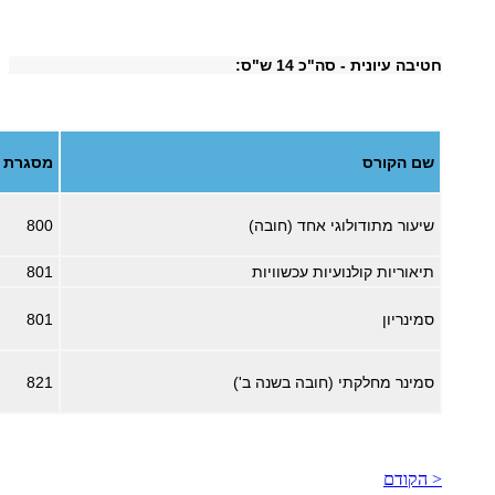
חטיבה עיונית - סה"כ 14 ש"ס:
שם הקורס
מסגרת
שיעור מתודולוגי אחד (חובה)
800
תיאוריות קולנועיות עכשוויות
801
סמינריון
801
סמינר מחלקתי (חובה בשנה ב')
821
< הקודם