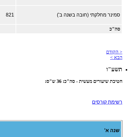
סמינר מחלקתי (חובה בשנה ב')
821
סה"כ
< הקודם
הבא >
תשע"ו
חטיבת שיעורים מעשית - סה"כ: 36 ש"ס:
רשימת קורסים
שנה א'