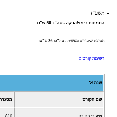
תשע"ז
התמחות בימוי/הפקה - סה"כ 50 ש"ס
חטיבת שיעורים מעשית - סה"כ: 36 ש"ס:
רשימת קורסים
שנה א'
שם הקורס
מסגרת
שיעורי בחירה
810