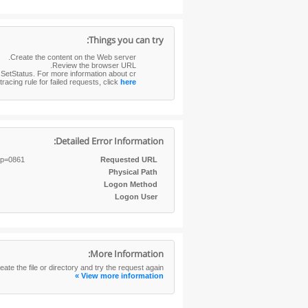
Things you can try:
Create the content on the Web server.
Review the browser URL.
g SetStatus. For more information about cr
tracing rule for failed requests, click
here
Detailed Error Information:
https://www30.tau.ac.il:443/yedion/syllabus/?dep=0861
Requested URL
Physical Path
Logon Method
Logon User
More Information:
ate the file or directory and try the request again.
View more information »