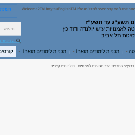
מערכת פ
ער לסגל האקדמי
שער לסגל מנהלי
TAU
English
mytau
Welcome2TAU
ם
תשע"ג עד תשע"ז
חיפוש
ה לאמנויות
ע"ש יולנדה ודוד כץ
סיטת תל אביב
חיפוש באתר ז
טה
תכניות לימודים תואר I
תכניות לימודים תואר II
קורסים
|
|
 ברצף
> התכנית הרב תחומית לאמנויות - סילבוסים קצרים