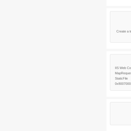
Create a t
StaticFile