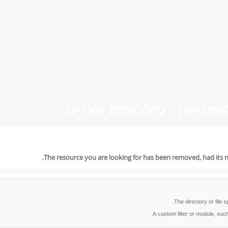
מנויות - סילבוסים קצרים
The resource you are looking for has been removed, had its n
The directory or file 
A custom filter or module, such