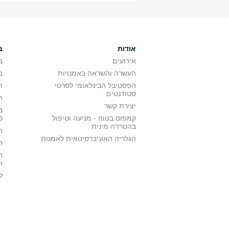
אודות
ב
אירועים
ב
העשרה והשראה באמנויות
ב
הפסטיבל הבינלאומי לסרטי
ה
סטודנטים
ה
יצירת קשר
ב
קמפוס בטוח - מניעה וטיפול
ס
בהטרדה מינית
ה
הגלריה האוניברסיטאית לאמנות
ה
ה
ו
ל