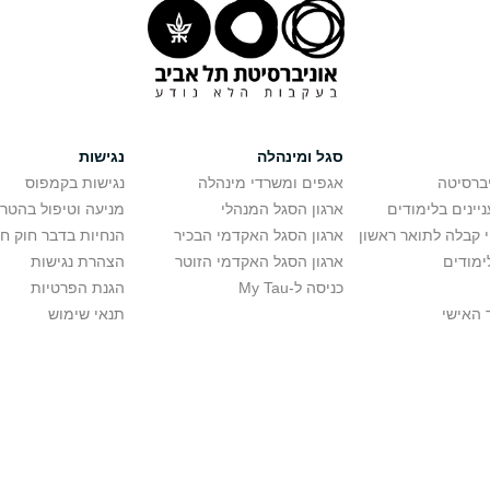
סגל ומינהלה
נגישות
יברסיטה
אגפים ומשרדי מינהלה
נגישות בקמפוס
יינים בלימודים
ארגון הסגל המנהלי
מניעה וטיפול בהטר
י קבלה לתואר ראשון
ארגון הסגל האקדמי הבכיר
הנחיות בדבר חוק ח
ימודים
ארגון הסגל האקדמי הזוטר
הצהרת נגישות
כניסה ל-My Tau
הגנת הפרטיות
 האישי
תנאי שימוש