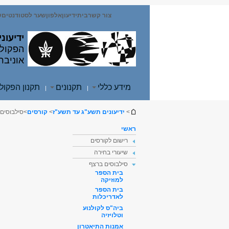
תוכן
תפריט
עליון
ראשי
צור קשר
בית
ידיעון
אלפון
שער לסטודנטים
ש
ידיעוני
הפקולט
אוניבר
מידע כללי
תקנונים
תקנון הפקול
|
|
הינך נמצא כאן
>
ידיעונים תשע"ג עד תשע"ז
>
קורסים
>
סילבוסים
ראשי
רישום לקורסים
שיעורי בחירה
סילבוסים ברצף
בית הספר
למוזיקה
בית הספר
לאדריכלות
ביה"ס לקולנוע
וטלויזיה
אמנות התיאטרון