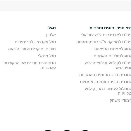
תי ספר, חוגים ותכניות
סגל
יה"ס לאדריכלות ע"ש עזריאלי
אלפון
יה"ס למוזיקה ע"ש בוכמן-מהטה
סגל אקדמי - לפי יחידות
חוג לאמנות התיאטרון
מורים, חוקרים ועוזרי הוראה
חוג לתולדות האמנות
סגל מנהלי
יה"ס לקולנוע וטלוויזיה ע"ש
הדוקטורנטיות.ים של הפקולטה
טיב טיש
לאמנויות
תכנית הרב תחומית באמנויות
תכנית הבינתחומית באמנויות
מסלול לעיצוב במה, קולנוע
טלוויזיה
ימודי משחק