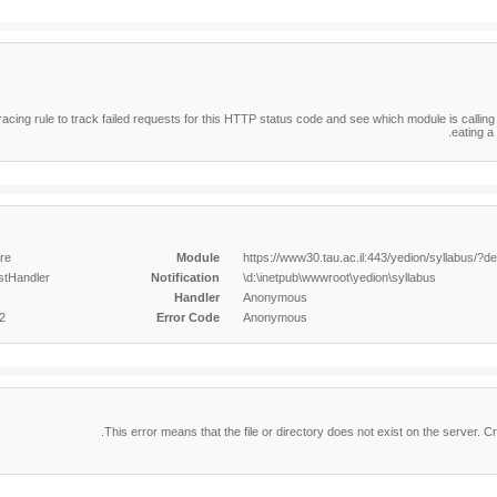
racing rule to track failed requests for this HTTP status code and see which module is callin
.
eating a 
IIS Web Core
Module
MapRequestHandler
Notification
d:\inetpub\wwwroot\yedion\syllabus\
Handler
Anonymous
0x80070002
Error Code
Anonymous
This error means that the file or directory does not exist on the server. Cre