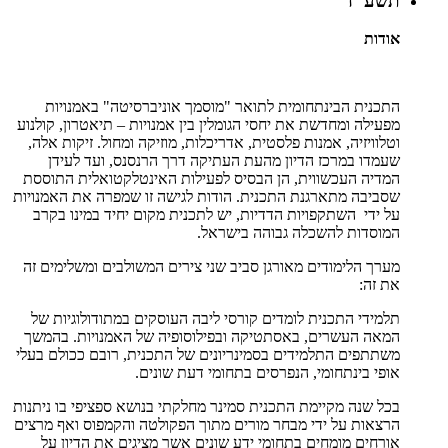
תשע"ז
אודות
התכנית הבינתחומית לתואר "מוסמך אוניברסיטה" באמנויות
מפעילה ומחדשת את יחסי הגומלין בין אמנויות – תיאטרון, קולנוע
וטלוויזיה, אמנות פלסטית, אדריכלות, מוזיקה ומחול. זיקות אלה,
שעמדו במרכז הדיון מהעת העתיקה דרך הרנסנס, ועד לעידן
המדיה העכשווית, הן הבסיס לפעילות האינטלקטואלית התוססת
שסביבה מתארגנת התכנית. הודות לגישה זו שמפרה את האמנויות
על ידי השתקפויות הדדיות, יש לתכנית מקום יחיד במינו בקרב
המוסדות להשכלה גבוהה בישראל.
מערך הלימודים מאורגן סביב שני צירים המשולבים ומשלימים זה
את זה:
תלמידי התכנית לומדים קורסי ליבה העוסקים במתודולוגיות של
המאה העשרים, באסתטיקה ובפילוסופיה של האמנויות. בהמשך
משתתפים התלמידים בסמינריונים של התכנית, רובם ככולם בעלי
אופי בינתחומי, הנפרסים בתחומי דעת שונים.
בכל שנה מקיימת התכנית סמינר מחלקתי בנושא ספציפי בו ניתנות
הרצאות על ידי מבחר מורים מתוך הפקולטה והקמפוס ואף מרצים
אורחים מומחים בתחומי ידע שונים אשר מציגים את הדיון על