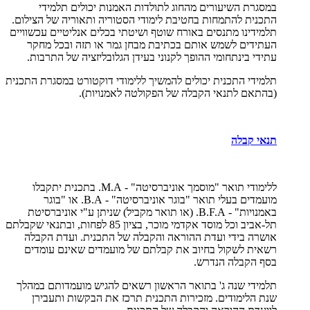
במסגרת השיעורים מהחוג לתולדות האמנות יכולים תלמידי
התכנית להתמחות בחטיבת לימודי הסטוריה ותאוריה של הצילום.
תלמידינו מתנסים באורח שוטף ושיטתי בכלים אנליטיים עכשוויים
העתידים לשמש אותם בכתיבת מבחן גמר או תזה ובכל מחקר
עתידי בינתחומי ההופך לקנוני בעידן הגלובליזציה של התרבות.
תלמידי התכנית יכולים להמשיך ללימודי דוקטורט במסגרת התכנית
(בהתאם לתנאי הקבלה של הפקולטה לאמנויות).
תנאי קבלה
ללימודי תואר "מוסמך אוניברסיטה" -
M.A
. בתכנית יתקבלו
מועמדים בעלי תואר "בוגר אוניברסיטה" -
B.A
. או "בוגר
באמנויות" -
B.F.A
. (או תואר מקביל) שניתן ע"י אוניברסיטת
תל-אביב וכל מוסד אקדמי מוכר, בציון 85 לפחות, ובתנאי שקבלתם
אושרה בידי ועדת ההוראה והקבלה של התכנית. ועדת הקבלה
רשאית לשקול בחיוב את קבלתם של מועמדים שאינם עומדים
בסף הקבלה הנדרש.
תלמידי שנה ג' בתואר הראשון רשאים להגיש מועמדותם במהלך
שנת הלימודים. מזכירות התכנית תרכז את הבקשות ותעבירן