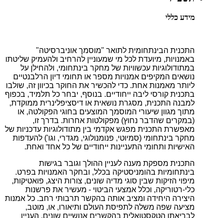
מידע כללי
התכנית הבינתחומית לתואר "מוסמך אוניברסיטה"
באמנויות, מיועדת לכל מי שמעוניין להרחיב ולהעמיק שליטתו
במתודולוגיות עכשוויות של מחקר בינתחומי, ולהחילן על
נושאים המקיפים אמנויות מספר או תחומי דיון הרלבנטיים
ליותר מאמנות אחת. כדי להכשיר את החוקר בכיוון זה, שולבו
בתכנית קורסי ליבה ייחודיים. בנוסף, יבחר כל תלמיד, בכפוף
למבנה התכנית, מסגרת נושאית או דיסציפלינרית ממוקדת,
מתוך מגוון שיעורי המוסמך המוצעים בחוגי הפקולטה, או
(במקרים שהדבר נחוץ) מפקולטות אחרות. בדרך זו,
מאפשרת התכנית מפגש אקדמי בין מתודולוגיות עדכניות של
מחקר בינתחומי (סמיוטי, פנומנולוגי, מגדרי, וגו') להעדפות
האישיות ותחומי התעניינות ייחודיים של כל אחד ואחת.
התכנית מספקת מענה לעניין ההולך וגובר בגישות
בינתחומיות בהומניסטיקה בכלל, ובחקר האמנויות בפרט.
מיפוי הזיקות שבין סוגי מדיה שונים, צורות היצג, פואטיקות,
כלי-רטוריקה, וכלל אמצעי הביטוי - מעשיר את פרשנות
היצירה היחידה ומציב אותה בהקשר תרבותי רחב. כל אמנות
מציעה שפה משלה לתפיסת העולם ותיאורו, או, מוטב,
לבריאתו הטקסטואלית בהקשרים אנושיים שונים. העניין