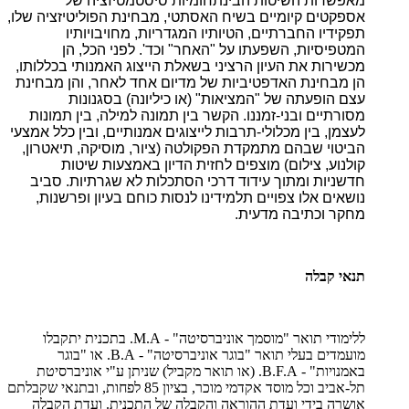
מאפשרות השיטות הבינתחומיות סיסטמטיזציה של
אספקטים קיומיים בשיח האסתטי, מבחינת הפוליטיזציה שלו,
תפקידיו החברתיים, הטיותיו המגדריות, מחויבויותיו
המטפיסיות, השפעתו על "האחר" וכד'. לפני הכל, הן
מכשירות את העיון הרציני בשאלת הייצוג האמנותי בכללותו,
הן מבחינת האדפטיביות של מדיום אחד לאחר, והן מבחינת
עצם הופעתה של "המציאות" (או כיליונה) בסגנונות
מסורתיים ובני-זמננו. הקשר בין תמונה למילה, בין תמונות
לעצמן, בין מכלולי-תרבות לייצוגים אמנותיים, ובין כלל אמצעי
הביטוי שבהם מתמקדת הפקולטה (ציור, מוסיקה, תיאטרון,
קולנוע, צילום) מוצפים לחזית הדיון באמצעות שיטות
חדשניות ומתוך עידוד דרכי הסתכלות לא שגרתיות. סביב
נושאים אלו צפויים תלמידינו לנסות כוחם בעיון ופרשנות,
מחקר וכתיבה מדעית.
תנאי קבלה
ללימודי תואר "מוסמך אוניברסיטה" - M.A. בתכנית יתקבלו
מועמדים בעלי תואר "בוגר אוניברסיטה" - B.A. או "בוגר
באמנויות" - B.F.A. (או תואר מקביל) שניתן ע"י אוניברסיטת
תל-אביב וכל מוסד אקדמי מוכר, בציון 85 לפחות, ובתנאי שקבלתם
אושרה בידי ועדת ההוראה והקבלה של התכנית. ועדת הקבלה