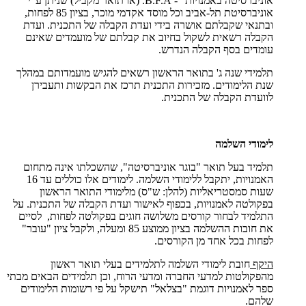
אוניברסיטה באמנויות" -
B.F.A
. (או תואר מקביל) שניתן ע"י
אוניברסיטת תל-אביב וכל מוסד אקדמי מוכר, בציון 85 לפחות,
ובתנאי שקבלתם אושרה בידי ועדת הקבלה של התכנית. ועדת
הקבלה רשאית לשקול בחיוב את קבלתם של מועמדים שאינם
עומדים בסף הקבלה הנדרש.
תלמידי שנה ג' בתואר הראשון רשאים להגיש מועמדותם במהלך
שנת הלימודים. מזכירות התכנית תרכז את הבקשות ותעבירן
לוועדת הקבלה של התכנית.
לימודי השלמה
תלמיד בעל תואר "בוגר אוניברסיטה", שהשכלתו אינה מתחום
האמנויות, יתקבל ללימודי השלמה. לימודים אלו כוללים עד 16
שעות סמסטריאליות (להלן: ש"ס) מלימודי התואר הראשון
בפקולטה לאמנויות, בכפוף לאישור ועדת הקבלה של התכנית. על
התלמיד לבחור קורסים משלושה חוגים בפקולטה לפחות, לסיים
את חובות ההשלמה בציון ממוצע 85 ומעלה, ולקבל ציון "עובר"
לפחות בכל אחד מן הקורסים.
היקף
חובת לימודי השלמה לתלמידים בעלי תואר ראשון
מהפקולטות למדעי החברה ומדעי הרוח, וכן תלמידים הבאים מבתי
ספר לאמנויות דוגמת "בצלאל" תישקל על פי רשומות הלימודים
שלהם.