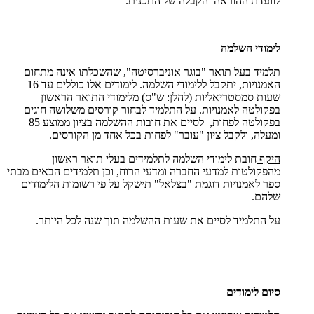
לוועדת ההוראה והקבלה של התכנית.
לימודי השלמה
תלמיד בעל תואר "בוגר אוניברסיטה", שהשכלתו אינה מתחום
האמנויות, יתקבל ללימודי השלמה. לימודים אלו כוללים עד 16
שעות סמסטריאליות (להלן: ש"ס) מלימודי התואר הראשון
בפקולטה לאמנויות. על התלמיד לבחור קורסים משלושה חוגים
בפקולטה לפחות, לסיים את חובות ההשלמה בציון ממוצע 85
ומעלה, ולקבל ציון "עובר" לפחות בכל אחד מן הקורסים.
היקף
חובת לימודי השלמה לתלמידים בעלי תואר ראשון
מהפקולטות למדעי החברה ומדעי הרוח, וכן תלמידים הבאים מבתי
ספר לאמנויות דוגמת "בצלאל" תישקל על פי רשומות הלימודים
שלהם.
על התלמיד לסיים את שעות ההשלמה תוך שנה לכל היותר.
סיום לימודים