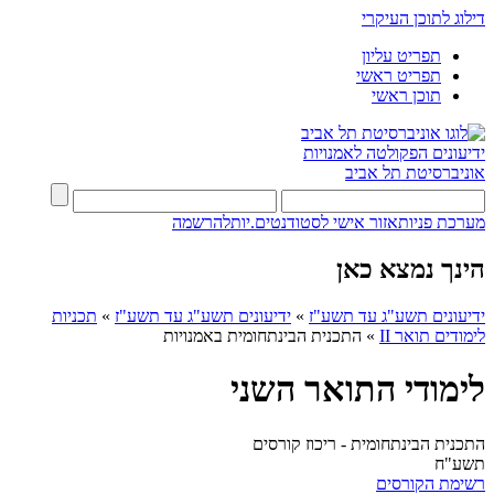
דילוג לתוכן העיקרי
תפריט עליון
תפריט ראשי
תוכן ראשי
ידיעונים
הפקולטה לאמנויות
אוניברסיטת תל אביב
מערכת פניות
אזור אישי לסטודנטים.יות
להרשמה
הינך נמצא כאן
ידיעונים תשע"ג עד תשע"ז
»
ידיעונים תשע"ג עד תשע"ז
»
תכניות
לימודים תואר II
»
התכנית הבינתחומית באמנויות
לימודי התואר השני
התכנית הבינתחומית - ריכוז קורסים
תשע"ח
רשימת הקורסים