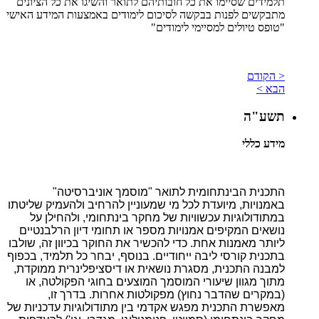
תלמידים שסיימו את כל חובותיהם לתואר והשיגו את כל הציונים
מתבקשים לפנות בבקשה לסיכום לימודים באמצעות המידע האישי
"טופס טיולים למסיימי לימודים"
< הקודם
הבא >
תשע"ה
מידע כללי
התכנית הבינתחומית לתואר "מוסמך אוניברסיטה"
באמנויות, מיועדת לכל מי שמעוניין להרחיב ולהעמיק שליטתו
במתודולוגיות עכשוויות של מחקר בינתחומי, ולהחילן על
נושאים המקיפים אמנויות מספר או תחומי דיון הרלבנטיים
ליותר מאמנות אחת. כדי להכשיר את החוקר בכיוון זה, שולבו
בתכנית קורסי ליבה ייחודיים. בנוסף, יבחר כל תלמיד, בכפוף
למבנה התכנית, מסגרת נושאית או דיסציפלינרית ממוקדת,
מתוך מגוון שיעורי המוסמך המוצעים בחוגי הפקולטה, או
(במקרים שהדבר נחוץ) מפקולטות אחרות. בדרך זו,
מאפשרת התכנית מפגש אקדמי בין מתודולוגיות עדכניות של