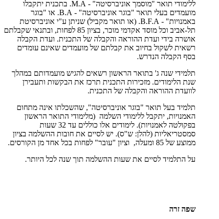
ללימודי תואר "מוסמך אוניברסיטה" - M.A. בתכנית יתקבלו
מועמדים בעלי תואר "בוגר אוניברסיטה" - B.A. או "בוגר
באמנויות" - B.F.A. (או תואר מקביל) שניתן ע"י אוניברסיטת
תל-אביב וכל מוסד אקדמי מוכר, בציון 85 לפחות, ובתנאי שקבלתם
אושרה בידי ועדת ההוראה והקבלה של התכנית. ועדת הקבלה
רשאית לשקול בחיוב את קבלתם של מועמדים שאינם עומדים
בסף הקבלה הנדרש.
תלמידי שנה ג' בתואר הראשון רשאים להגיש מועמדותם במהלך
שנת הלימודים. מזכירות התכנית תרכז את הבקשות ותעבירן
לוועדת ההוראה והקבלה של התכנית.
תלמיד בעל תואר "בוגר אוניברסיטה", שהשכלתו אינה מתחום
האמנויות, יתקבל ללימודי השלמה (מלימודי התואר הראשון
בפקולטה לאמנויות). לימודים אלו כוללים עד 32 שעות
סמסטריאליות (להלן: ש"ס). יש לסיים את חובות ההשלמה בציון
ממוצע של 85 ומעלה, וציון "עובר" לפחות בכל אחד מן הקורסים.
על התלמיד לסיים את שעות ההשלמה תוך שנה לכל היותר.
שפה זרה