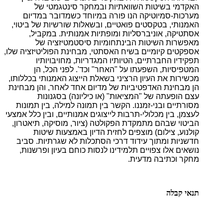
האקדמי בשיטות השוואתיות ובמחקר סינטגמטי של
מערכות-סמיוטיקה הנו פורה במיוחד כשמדובר במדיום
האמנותי, בטקסטים פואטיים, ובשאלות שורשיות של ביטוי,
אסתטיקה, אוניברסליות ומופתיות אמנותית. במקביל,
מאפשרות השיטות הבינתחומיות סיסטמטיזציה של
אספקטים קיומיים בשיח האסתטי, מבחינת הפוליטיזציה שלו,
תפקידיו החברתיים, הטיותיו המגדריות, מחויבויותיו
המטפיסיות, השפעתו על "האחר" וכד'. לפני הכל, הן
מכשירות את העיון הרציני בשאלת הייצוג האמנותי בכללותו,
הן מבחינת האדפטיביות של מדיום אחד לאחר, והן מבחינת
עצם הופעתה של "המציאות" (או כיליונה) בסגנונות
מסורתיים ובני-זמננו. הקשר בין תמונה למילה, בין תמונות
לעצמן, בין מכלולי-תרבות לייצוגים אמנותיים, ובין כלל אמצעי
הביטוי שבהם מתמקדת הפקולטה (ציור, מוסיקה, תיאטרון,
קולנוע, צילום) מוצפים לחזית הדיון באמצעות שיטות
חדשניות ומתוך עידוד דרכי הסתכלות לא שגרתיות. סביב
נושאים אלו צפויים תלמידינו לנסות כוחם בעיון ופרשנות,
מחקר וכתיבה מדעית.
תנאי קבלה