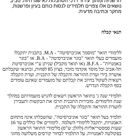
חדשניות ומתוך עידוד דרכי הסתכלות לא שגרתיות. סביב
נושאים אלו צפויים תלמידינו לנסות כוחם בעיון ופרשנות,
מחקר וכתיבה מדעית.
תנאי קבלה
ללימודי תואר "מוסמך אוניברסיטה" - M.A. בתכנית יתקבלו
מועמדים בעלי תואר "בוגר אוניברסיטה" - B.A. או "בוגר
באמנויות" - B.F.A. (או תואר מקביל) שניתן ע"י אוניברסיטת
תל-אביב וכל מוסד אקדמי מוכר, בציון 85 לפחות, ובתנאי שקבלתם
אושרה בידי ועדת ההוראה והקבלה של התכנית. ועדת הקבלה
רשאית לשקול בחיוב את קבלתם של מועמדים שאינם עומדים
בסף הקבלה הנדרש.
תלמידי שנה ג' בתואר הראשון רשאים להגיש מועמדותם במהלך
שנת הלימודים. מזכירות התכנית תרכז את הבקשות ותעבירן
לוועדת ההוראה והקבלה של התכנית.
תלמיד בעל תואר "בוגר אוניברסיטה", שהשכלתו אינה מתחום
האמנויות, יתקבל ללימודי השלמה . לימודים אלו כוללים עד 16
שעות סמסטריאליות (להלן: ש"ס) מלימודי התואר הראשון
בפקולטה לאמנויות. על התלמיד לבחור קורסים משלושה מחוגי