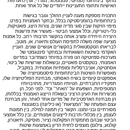
מחקר בינתחומי (סמיוטי, פנומנולוגי, מגדרי, וגו') להעדפות
האישיות ותחומי התעניינות ייחודיים של כל אחד ואחת.
התכנית מספקת מענה לעניין ההולך וגובר בגישות
בינתחומיות בהומניסטיקה בכלל, ובחקר האמנויות בפרט.
מיפוי הזיקות שבין סוגי מדיה שונים, צורות היצג, פואטיקות,
כלי-רטוריקה, וכלל אמצעי הביטוי - מעשיר את פרשנות
היצירה היחידה ומציב אותה בהקשר תרבותי רחב. כל אמנות
מציעה שפה משלה לתפיסת העולם ותיאורו, או, מוטב,
לבריאתו הטקסטואלית בהקשרים אנושיים שונים. העניין
האקדמי בשיטות השוואתיות ובמחקר סינטגמטי של
מערכות-סמיוטיקה הנו פורה במיוחד כשמדובר במדיום
האמנותי, בטקסטים פואטיים, ובשאלות שורשיות של ביטוי,
אסתטיקה, אוניברסליות ומופתיות אמנותית. במקביל,
מאפשרות השיטות הבינתחומיות סיסטמטיזציה של
אספקטים קיומיים בשיח האסתטי, מבחינת הפוליטיזציה שלו,
תפקידיו החברתיים, הטיותיו המגדריות, מחויבויותיו
המטפיסיות, השפעתו על "האחר" וכד'. לפני הכל, הן
מכשירות את העיון הרציני בשאלת הייצוג האמנותי בכללותו,
הן מבחינת האדפטיביות של מדיום אחד לאחר, והן מבחינת
עצם הופעתה של "המציאות" (או כיליונה) בסגנונות
מסורתיים ובני-זמננו. הקשר בין תמונה למילה, בין תמונות
לעצמן, בין מכלולי-תרבות לייצוגים אמנותיים, ובין כלל אמצעי
הביטוי שבהם מתמקדת הפקולטה (ציור, מוסיקה, תיאטרון,
קולנוע, צילום) מוצפים לחזית הדיון באמצעות שיטות