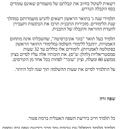
רשאית לשקול בחיוב את קבלתם של מועמדים שאינם עומדים
בסף הקבלה הנדרש.
תלמידי שנה ג' בתואר הראשון רשאים להגיש מועמדותם במהלך
שנת הלימודים. מזכירות התכנית תרכז את הבקשות ותעבירן
לוועדת ההוראה והקבלה של התכנית.
תלמיד בעל תואר "בוגר אוניברסיטה", שהשכלתו אינה מתחום
האמנויות, יתקבל ללימודי השלמה (מלימודי התואר הראשון
בפקולטה לאמנויות). לימודים אלו כוללים עד 32 שעות
סמסטריאליות (להלן: ש"ס). את חובותיו אלה עליו לסיים בציון
ממוצע 80 ומעלה, וציון "עובר" לפחות בכל אחד מן הקורסים.
על התלמיד לסיים את שעות ההשלמה תוך שנה לכל היותר.
שפה זרה
כל תלמיד חייב בידיעת השפה האנגלית ברמת פטור.
תלמיד הלומד במסלול עם עבודת גמר חייב בידיעת שפה זרה נוספת