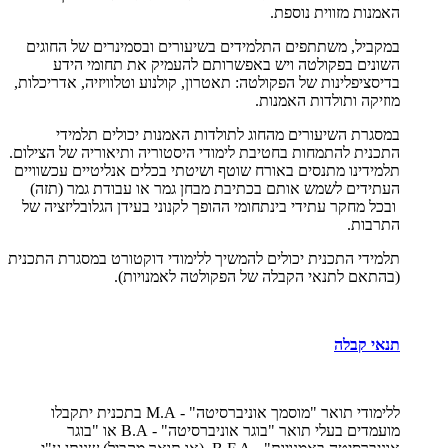
האמנות מזווית נוספת.
במקביל, משתתפים התלמידים בשיעורים ובסמינרים של החוגים
השונים בפקולטה ויש באפשרותם להעמיק את תחומי הידע
בדיסציפלינות של הפקולטה: תאטרון, קולנוע וטלוויזיה, אדריכלות,
מוזיקה ותולדות האמנות.
במסגרת השיעורים מהחוג לתולדות האמנות יכולים תלמידי
התכנית להתמחות בחטיבת לימודי היסטוריה ותיאוריה של הצילום.
תלמידינו מתנסים באורח שוטף ושיטתי בכלים אנליטיים עכשוויים
העתידים לשמש אותם בכתיבת מבחן גמר או עבודת גמר (תזה)
ובכל מחקר עתידי בינתחומי ההופך לקנוני בעידן הגלובליזציה של
התרבות.
תלמידי התכנית יכולים להמשיך ללימודי דוקטורט במסגרת התכנית
(בהתאם לתנאי הקבלה של הפקולטה לאמנויות).
תנאי קבלה
ללימודי תואר "מוסמך אוניברסיטה" -
M.A
בתכנית יתקבלו
מועמדים בעלי תואר "בוגר אוניברסיטה" -
B.A
או "בוגר