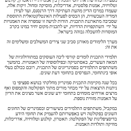
מפעילה ומחדשת את יחסי הגומלין בין אמנויות – תיאטרון, קולנוע
וטלוויזיה, אמנות פלסטית, אדריכלות, מוסיקה ומחול. זיקות אלה,
שעמדו במרכז הדיון מהעת העתיקה דרך הרנסנס, ועד לעידן
המדיה העכשווית, הן הבסיס לפעילות האינטלקטואלית התוססת
שסביבה מתארגנת התכנית. הודות לגישה זו שמפרה את האמנויות
על ידי השתקפויות הדדיות, יש לתכנית מקום יחיד במינו בקרב
המוסדות להשכלה גבוהה בישראל.
מערך הלימודים מאורגן סביב שני צירים המשולבים ומשלימים זה
את זה:
תלמידי התכנית לומדים קורסי ליבה העוסקים במתודולוגיות של
המאה העשרים, באסתטיקה ובפילוסופיה של האמנויות. בהמשך
משתתפים התלמידים בסמינריונים של התכנית, רובם ככולם בעלי
אופי בינתחומי, הנפרסים בתחומי דעת שונים.
בכל שנה מקיימת התכנית סמינריון מחלקתי בנושא ספציפי בו
ניתנות הרצאות על ידי מבחר מורים מתוך הפקולטה והקמפוס ואף
מרצים אורחים מומחים בתחומי ידע שונים אשר מציגים את הדיון
על האמנות מזווית נוספת.
במקביל, משתתפים התלמידים בשיעורים ובסמינרים של החוגים
השונים בפקולטה ויש באפשרותם להעמיק את תחומי הידע
בדיסציפלינות של הפקולטה: תאטרון, קולנוע וטלוויזיה, אדריכלות,
מוזיקה ותולדות האמנות.