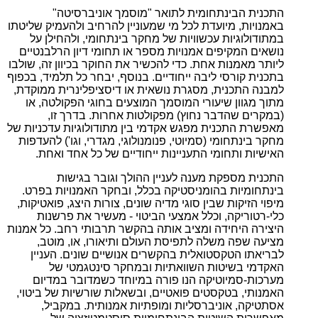
התכנית הבינתחומית לתואר "מוסמך אוניברסיטה"
באמנויות, מיועדת לכל מי שמעוניין להרחיב ולהעמיק שליטתו
במתודולוגיות עכשוויות של מחקר בינתחומי, ולהחילן על
נושאים המקיפים אמנויות מספר או תחומי דיון הרלבנטיים
ליותר מאמנות אחת. כדי להכשיר את החוקר בכיוון זה, שולבו
בתכנית קורסי ליבה ייחודיים. בנוסף, יבחר כל תלמיד, בכפוף
למבנה התכנית, מסגרת נושאית או דיסציפלינרית ממוקדת,
מתוך מגוון שיעורי המוסמך המוצעים בחוגי הפקולטה, או
(במקרים שהדבר נחוץ) מפקולטות אחרות. בדרך זו,
מאפשרת התכנית מפגש אקדמי בין מתודולוגיות עדכניות של
מחקר בינתחומי (סמיוטי, פנומנולוגי, מגדרי, וגו') להעדפות
האישיות ותחומי התעניינות ייחודיים של כל אחד ואחת.
התכנית מספקת מענה לעניין ההולך וגובר בגישות
בינתחומיות בהומניסטיקה בכלל, ובחקר האמנויות בפרט.
מיפוי הזיקות שבין סוגי מדיה שונים, צורות היצג, פואטיקות,
כלי-רטוריקה, וכלל אמצעי הביטוי - מעשיר את פרשנות
היצירה היחידה ומציב אותה בהקשר תרבותי רחב. כל אמנות
מציעה שפה משלה לתפיסת העולם ותיאורו, או, מוטב,
לבריאתו הטקסטואלית בהקשרים אנושיים שונים. העניין
האקדמי בשיטות השוואתיות ובמחקר סינטגמטי של
מערכות-סמיוטיקה הנו פורה במיוחד כשמדובר במדיום
האמנותי, בטקסטים פואטיים, ובשאלות שורשיות של ביטוי,
אסתטיקה, אוניברסליות ומופתיות אמנותית. במקביל,