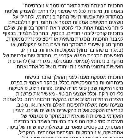
התכנית הבינתחומית לתואר "מוסמך אוניברסיטה"
באמנויות, מיועדת לכל מי שמעוניין להרחיב ולהעמיק שליטתו
במתודולוגיות עכשוויות של מחקר בינתחומי, ולהחילן על
נושאים המקיפים אמנויות מספר או תחומי דיון הרלבנטיים
ליותר מאמנות אחת. כדי להכשיר את החוקר בכיוון זה, שולבו
בתכנית קורסי ליבה ייחודיים. בנוסף, יבחר כל תלמיד, בכפוף
למבנה התכנית, מסגרת נושאית או דיסציפלינרית ממוקדת,
מתוך מגוון שיעורי המוסמך המוצעים בחוגי הפקולטה, או
(במקרים שהדבר נחוץ) מפקולטות אחרות. בדרך זו,
מאפשרת התכנית מפגש אקדמי בין מתודולוגיות עדכניות של
מחקר בינתחומי (סמיוטי, פנומנולוגי, מגדרי, וגו') להעדפות
האישיות ותחומי התעניינות ייחודיים של כל אחד ואחת.
התכנית מספקת מענה לעניין ההולך וגובר בגישות
בינתחומיות בהומניסטיקה בכלל, ובחקר האמנויות בפרט.
מיפוי הזיקות שבין סוגי מדיה שונים, צורות היצג, פואטיקות,
כלי-רטוריקה, וכלל אמצעי הביטוי - מעשיר את פרשנות
היצירה היחידה ומציב אותה בהקשר תרבותי רחב. כל אמנות
מציעה שפה משלה לתפיסת העולם ותיאורו, או, מוטב,
לבריאתו הטקסטואלית בהקשרים אנושיים שונים. העניין
האקדמי בשיטות השוואתיות ובמחקר סינטגמטי של
מערכות-סמיוטיקה הנו פורה במיוחד כשמדובר במדיום
האמנותי, בטקסטים פואטיים, ובשאלות שורשיות של ביטוי,
אסתטיקה, אוניברסליות ומופתיות אמנותית. במקביל,