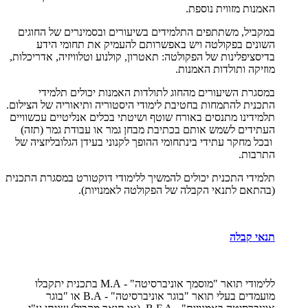
האמנות מזווית נוספת.
במקביל, משתתפים התלמידים בשיעורים ובסמינרים של החוגים
השונים בפקולטה ויש באפשרותם להעמיק את תחומי הידע
בדיסציפלינות של הפקולטה: תאטרון, קולנוע וטלוויזיה, אדריכלות,
מוזיקה ותולדות האמנות.
במסגרת השיעורים מהחוג לתולדות האמנות יכולים תלמידי
התכנית להתמחות בחטיבת לימודי היסטוריה ותיאוריה של הצילום.
תלמידינו מתנסים באורח שוטף ושיטתי בכלים אנליטיים עכשוויים
העתידים לשמש אותם בכתיבת מבחן גמר או עבודת גמר (תזה)
ובכל מחקר עתידי בינתחומי ההופך לקנוני בעידן הגלובליזציה של
התרבות.
תלמידי התכנית יכולים להמשיך ללימודי דוקטורט במסגרת התכנית
(בהתאם לתנאי הקבלה של הפקולטה לאמנויות).
תנאי קבלה
ללימודי תואר "מוסמך אוניברסיטה" -
M.A
בתכנית יתקבלו
מועמדים בעלי תואר "בוגר אוניברסיטה" -
B.A
או "בוגר