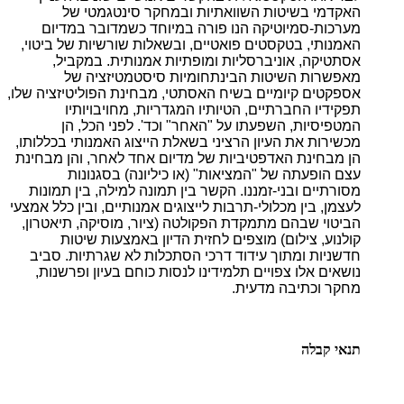
האקדמי בשיטות השוואתיות ובמחקר סינטגמטי של
מערכות-סמיוטיקה הנו פורה במיוחד כשמדובר במדיום
האמנותי, בטקסטים פואטיים, ובשאלות שורשיות של ביטוי,
אסתטיקה, אוניברסליות ומופתיות אמנותית. במקביל,
מאפשרות השיטות הבינתחומיות סיסטמטיזציה של
אספקטים קיומיים בשיח האסתטי, מבחינת הפוליטיזציה שלו,
תפקידיו החברתיים, הטיותיו המגדריות, מחויבויותיו
המטפיסיות, השפעתו על "האחר" וכד'. לפני הכל, הן
מכשירות את העיון הרציני בשאלת הייצוג האמנותי בכללותו,
הן מבחינת האדפטיביות של מדיום אחד לאחר, והן מבחינת
עצם הופעתה של "המציאות" (או כיליונה) בסגנונות
מסורתיים ובני-זמננו. הקשר בין תמונה למילה, בין תמונות
לעצמן, בין מכלולי-תרבות לייצוגים אמנותיים, ובין כלל אמצעי
הביטוי שבהם מתמקדת הפקולטה (ציור, מוסיקה, תיאטרון,
קולנוע, צילום) מוצפים לחזית הדיון באמצעות שיטות
חדשניות ומתוך עידוד דרכי הסתכלות לא שגרתיות. סביב
נושאים אלו צפויים תלמידינו לנסות כוחם בעיון ופרשנות,
מחקר וכתיבה מדעית.
תנאי קבלה