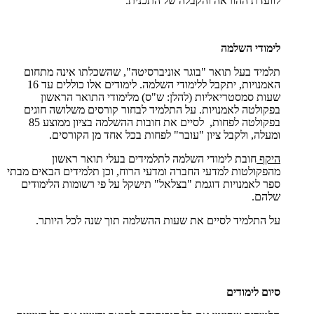
לוועדת ההוראה והקבלה של התכנית.
לימודי השלמה
תלמיד בעל תואר "בוגר אוניברסיטה", שהשכלתו אינה מתחום
האמנויות, יתקבל ללימודי השלמה. לימודים אלו כוללים עד 16
שעות סמסטריאליות (להלן: ש"ס) מלימודי התואר הראשון
בפקולטה לאמנויות. על התלמיד לבחור קורסים משלושה חוגים
בפקולטה לפחות, לסיים את חובות ההשלמה בציון ממוצע 85
ומעלה, ולקבל ציון "עובר" לפחות בכל אחד מן הקורסים.
היקף
חובת לימודי השלמה לתלמידים בעלי תואר ראשון
מהפקולטות למדעי החברה ומדעי הרוח, וכן תלמידים הבאים מבתי
ספר לאמנויות דוגמת "בצלאל" תישקל על פי רשומות הלימודים
שלהם.
על התלמיד לסיים את שעות ההשלמה תוך שנה לכל היותר.
סיום לימודים