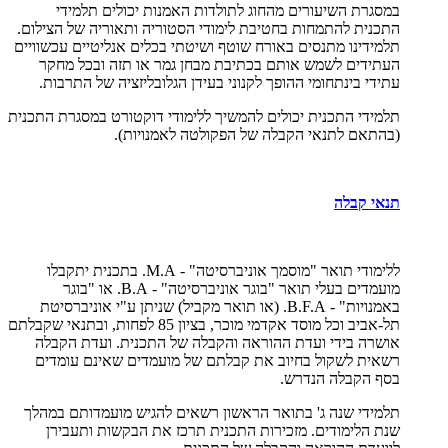
במסגרת השיעורים מהחוג לתולדות האמנות יכולים תלמידי
התכנית להתמחות בחטיבת לימודי הסטוריה ותאוריה של הצילום.
תלמידינו מתנסים באורח שוטף ושיטתי בכלים אנליטיים עכשוויים
העתידים לשמש אותם בכתיבת מבחן גמר או תזה ובכל מחקר
עתידי בינתחומי ההופך לקנוני בעידן הגלובליזציה של התרבות.
תלמידי התכנית יכולים להמשיך ללימודי דוקטורט במסגרת התכנית
(בהתאם לתנאי הקבלה של הפקולטה לאמנויות).
תנאי קבלה
ללימודי תואר "מוסמך אוניברסיטה" -
M.A
. בתכנית יתקבלו
מועמדים בעלי תואר "בוגר אוניברסיטה" -
B.A
. או "בוגר
באמנויות" -
B.F.A
. (או תואר מקביל) שניתן ע"י אוניברסיטת
תל-אביב וכל מוסד אקדמי מוכר, בציון 85 לפחות, ובתנאי שקבלתם
אושרה בידי ועדת ההוראה והקבלה של התכנית. ועדת הקבלה
רשאית לשקול בחיוב את קבלתם של מועמדים שאינם עומדים
בסף הקבלה הנדרש.
תלמידי שנה ג' בתואר הראשון רשאים להגיש מועמדותם במהלך
שנת הלימודים. מזכירות התכנית תרכז את הבקשות ותעבירן