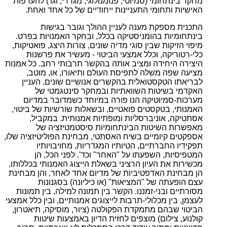
מחקר בינתחומי (סמיוטי, פנומנולוגי, מגדרי, וגו') להעדפות
האישיות ותחומי התעניינות ייחודיים של כל אחד ואחת.
התכנית מספקת מענה לעניין ההולך וגובר בגישות
בינתחומיות בהומניסטיקה בכלל, ובחקר האמנויות בפרט.
מיפוי הזיקות שבין סוגי מדיה שונים, צורות היצג, פואטיקות,
כלי-רטוריקה, וכלל אמצעי הביטוי - מעשיר את פרשנות
היצירה היחידה ומציב אותה בהקשר תרבותי רחב. כל אמנות
מציעה שפה משלה לתפיסת העולם ותיאורו, או, מוטב,
לבריאתו הטקסטואלית בהקשרים אנושיים שונים. העניין
האקדמי בשיטות השוואתיות ובמחקר סינטגמטי של
מערכות-סמיוטיקה הנו פורה במיוחד כשמדובר במדיום
האמנותי, בטקסטים פואטיים, ובשאלות שורשיות של ביטוי,
אסתטיקה, אוניברסליות ומופתיות אמנותית. במקביל,
מאפשרות השיטות הבינתחומיות סיסטמטיזציה של
אספקטים קיומיים בשיח האסתטי, מבחינת הפוליטיזציה שלו,
תפקידיו החברתיים, הטיותיו המגדריות, מחויבויותיו
המטפיסיות, השפעתו על "האחר" וכד'. לפני הכל, הן
מכשירות את העיון הרציני בשאלת הייצוג האמנותי בכללותו,
הן מבחינת האדפטיביות של מדיום אחד לאחר, והן מבחינת
עצם הופעתה של "המציאות" (או כיליונה) בסגנונות
מסורתיים ובני-זמננו. הקשר בין תמונה למילה, בין תמונות
לעצמן, בין מכלולי-תרבות לייצוגים אמנותיים, ובין כלל אמצעי
הביטוי שבהם מתמקדת הפקולטה (ציור, מוסיקה, תיאטרון,
קולנוע, צילום) מוצפים לחזית הדיון באמצעות שיטות