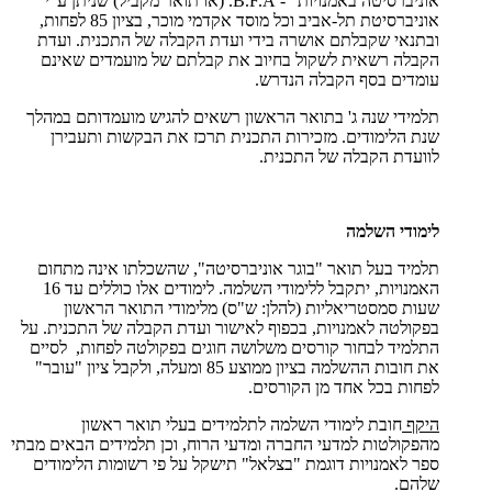
אוניברסיטה באמנויות" -
B.F.A
. (או תואר מקביל) שניתן ע"י
אוניברסיטת תל-אביב וכל מוסד אקדמי מוכר, בציון 85 לפחות,
ובתנאי שקבלתם אושרה בידי ועדת הקבלה של התכנית. ועדת
הקבלה רשאית לשקול בחיוב את קבלתם של מועמדים שאינם
עומדים בסף הקבלה הנדרש.
תלמידי שנה ג' בתואר הראשון רשאים להגיש מועמדותם במהלך
שנת הלימודים. מזכירות התכנית תרכז את הבקשות ותעבירן
לוועדת הקבלה של התכנית.
לימודי השלמה
תלמיד בעל תואר "בוגר אוניברסיטה", שהשכלתו אינה מתחום
האמנויות, יתקבל ללימודי השלמה. לימודים אלו כוללים עד 16
שעות סמסטריאליות (להלן: ש"ס) מלימודי התואר הראשון
בפקולטה לאמנויות, בכפוף לאישור ועדת הקבלה של התכנית. על
התלמיד לבחור קורסים משלושה חוגים בפקולטה לפחות, לסיים
את חובות ההשלמה בציון ממוצע 85 ומעלה, ולקבל ציון "עובר"
לפחות בכל אחד מן הקורסים.
היקף
חובת לימודי השלמה לתלמידים בעלי תואר ראשון
מהפקולטות למדעי החברה ומדעי הרוח, וכן תלמידים הבאים מבתי
ספר לאמנויות דוגמת "בצלאל" תישקל על פי רשומות הלימודים
שלהם.