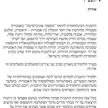
תשע"ז
אודות
התכנית הבינתחומית לתואר "מוסמך אוניברסיטה" באמנויות
מפעילה ומחדשת את יחסי הגומלין בין אמנויות – תיאטרון, קולנוע
וטלוויזיה, אמנות פלסטית, אדריכלות, מוזיקה ומחול. זיקות אלה,
שעמדו במרכז הדיון מהעת העתיקה דרך הרנסנס, ועד לעידן
המדיה העכשווית, הן הבסיס לפעילות האינטלקטואלית התוססת
שסביבה מתארגנת התכנית. הודות לגישה זו שמפרה את האמנויות
על ידי השתקפויות הדדיות, יש לתכנית מקום יחיד במינו בקרב
המוסדות להשכלה גבוהה בישראל.
מערך הלימודים מאורגן סביב שני צירים המשולבים ומשלימים זה
את זה:
תלמידי התכנית לומדים קורסי ליבה העוסקים במתודולוגיות של
המאה העשרים, באסתטיקה ובפילוסופיה של האמנויות. בהמשך
משתתפים התלמידים בסמינריונים של התכנית, רובם ככולם בעלי
אופי בינתחומי, הנפרסים בתחומי דעת שונים.
בכל שנה מקיימת התכנית סמינר מחלקתי בנושא ספציפי בו ניתנות
הרצאות על ידי מבחר מורים מתוך הפקולטה והקמפוס ואף מרצים
אורחים מומחים בתחומי ידע שונים אשר מציגים את הדיון על