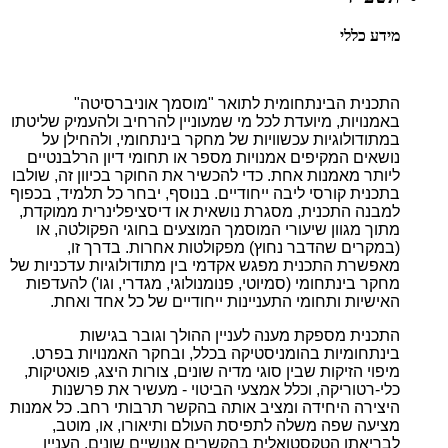
מידע כללי
התכנית הבינתחומית לתואר "מוסמך אוניברסיטה"
באמנויות, מיועדת לכל מי שמעוניין להרחיב ולהעמיק שליטתו
במתודולוגיות עכשוויות של מחקר בינתחומי, ולהחילן על
נושאים המקיפים אמנויות מספר או תחומי דיון הרלבנטיים
ליותר מאמנות אחת. כדי להכשיר את החוקר בכיוון זה, שולבו
בתכנית קורסי ליבה ייחודיים. בנוסף, יבחר כל תלמיד, בכפוף
למבנה התכנית, מסגרת נושאית או דיסציפלינרית ממוקדת,
מתוך מגוון שיעורי המוסמך המוצעים בחוגי הפקולטה, או
(במקרים שהדבר נחוץ) מפקולטות אחרות. בדרך זו,
מאפשרת התכנית מפגש אקדמי בין מתודולוגיות עדכניות של
מחקר בינתחומי (סמיוטי, פנומנולוגי, מגדרי, וגו') להעדפות
האישיות ותחומי התעניינות ייחודיים של כל אחד ואחת.
התכנית מספקת מענה לעניין ההולך וגובר בגישות
בינתחומיות בהומניסטיקה בכלל, ובחקר האמנויות בפרט.
מיפוי הזיקות שבין סוגי מדיה שונים, צורות היצג, פואטיקות,
כלי-רטוריקה, וכלל אמצעי הביטוי - מעשיר את פרשנות
היצירה היחידה ומציב אותה בהקשר תרבותי רחב. כל אמנות
מציעה שפה משלה לתפיסת העולם ותיאורו, או, מוטב,
לבריאתו הטקסטואלית בהקשרים אנושיים שונים. העניין