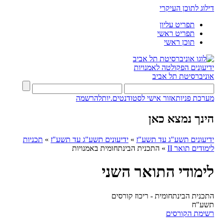
דילוג לתוכן העיקרי
תפריט עליון
תפריט ראשי
תוכן ראשי
ידיעונים
הפקולטה לאמנויות
אוניברסיטת תל אביב
מערכת פניות
אזור אישי לסטודנטים.יות
להרשמה
הינך נמצא כאן
ידיעונים תשע"ג עד תשע"ז
»
ידיעונים תשע"ג עד תשע"ז
»
תכניות
לימודים תואר II
»
התכנית הבינתחומית באמנויות
לימודי התואר השני
התכנית הבינתחומית - ריכוז קורסים
תשע"ח
רשימת הקורסים