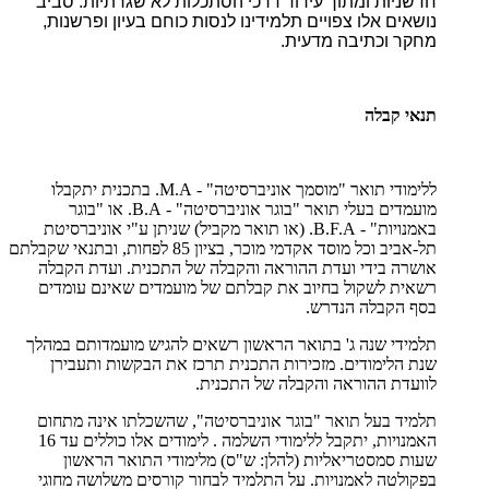
חדשניות ומתוך עידוד דרכי הסתכלות לא שגרתיות. סביב
נושאים אלו צפויים תלמידינו לנסות כוחם בעיון ופרשנות,
מחקר וכתיבה מדעית.
תנאי קבלה
ללימודי תואר "מוסמך אוניברסיטה" - M.A. בתכנית יתקבלו
מועמדים בעלי תואר "בוגר אוניברסיטה" - B.A. או "בוגר
באמנויות" - B.F.A. (או תואר מקביל) שניתן ע"י אוניברסיטת
תל-אביב וכל מוסד אקדמי מוכר, בציון 85 לפחות, ובתנאי שקבלתם
אושרה בידי ועדת ההוראה והקבלה של התכנית. ועדת הקבלה
רשאית לשקול בחיוב את קבלתם של מועמדים שאינם עומדים
בסף הקבלה הנדרש.
תלמידי שנה ג' בתואר הראשון רשאים להגיש מועמדותם במהלך
שנת הלימודים. מזכירות התכנית תרכז את הבקשות ותעבירן
לוועדת ההוראה והקבלה של התכנית.
תלמיד בעל תואר "בוגר אוניברסיטה", שהשכלתו אינה מתחום
האמנויות, יתקבל ללימודי השלמה . לימודים אלו כוללים עד 16
שעות סמסטריאליות (להלן: ש"ס) מלימודי התואר הראשון
בפקולטה לאמנויות. על התלמיד לבחור קורסים משלושה מחוגי