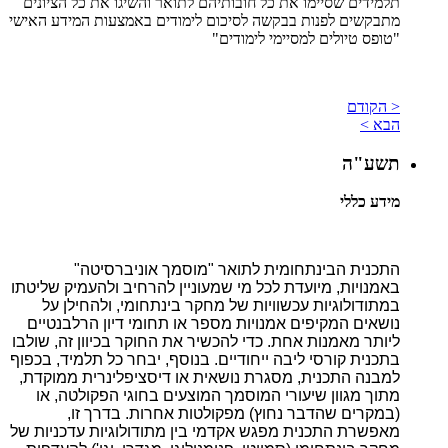
תלמידים שסיימו את כל חובותיהם לתואר והשיגו את כל הציונים
מתבקשים לפנות בבקשה לסיכום לימודים באמצעות המידע האישי
"טופס טיולים למסיימי לימודים"
< הקודם
הבא >
תשע"ה
מידע כללי
התכנית הבינתחומית לתואר "מוסמך אוניברסיטה"
באמנויות, מיועדת לכל מי שמעוניין להרחיב ולהעמיק שליטתו
במתודולוגיות עכשוויות של מחקר בינתחומי, ולהחילן על
נושאים המקיפים אמנויות מספר או תחומי דיון הרלבנטיים
ליותר מאמנות אחת. כדי להכשיר את החוקר בכיוון זה, שולבו
בתכנית קורסי ליבה ייחודיים. בנוסף, יבחר כל תלמיד, בכפוף
למבנה התכנית, מסגרת נושאית או דיסציפלינרית ממוקדת,
מתוך מגוון שיעורי המוסמך המוצעים בחוגי הפקולטה, או
(במקרים שהדבר נחוץ) מפקולטות אחרות. בדרך זו,
מאפשרת התכנית מפגש אקדמי בין מתודולוגיות עדכניות של