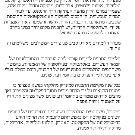
מפעילה ומחדשת את יחסי הגומלין בין אמנויות – תיאטרון, קולנוע
וטלוויזיה, אמנות פלסטית, אדריכלות, מוסיקה ומחול. זיקות אלה,
שעמדו במרכז הדיון מהעת העתיקה דרך הרנסנס, ועד לעידן
המדיה העכשווית, הן הבסיס לפעילות האינטלקטואלית התוססת
שסביבה מתארגנת התכנית. הודות לגישה זו שמפרה את האמנויות
על ידי השתקפויות הדדיות, יש לתכנית מקום יחיד במינו בקרב
המוסדות להשכלה גבוהה בישראל.
מערך הלימודים מאורגן סביב שני צירים המשולבים ומשלימים זה
את זה:
תלמידי התכנית לומדים קורסי ליבה העוסקים במתודולוגיות של
המאה העשרים, באסתטיקה ובפילוסופיה של האמנויות. בהמשך
משתתפים התלמידים בסמינריונים של התכנית, רובם ככולם בעלי
אופי בינתחומי, הנפרסים בתחומי דעת שונים.
בכל שנה מקיימת התכנית סמינריון מחלקתי בנושא ספציפי בו
ניתנות הרצאות על ידי מבחר מורים מתוך הפקולטה והקמפוס ואף
מרצים אורחים מומחים בתחומי ידע שונים אשר מציגים את הדיון
על האמנות מזווית נוספת.
במקביל, משתתפים התלמידים בשיעורים ובסמינרים של החוגים
השונים בפקולטה ויש באפשרותם להעמיק את תחומי הידע
בדיסציפלינות של הפקולטה: תאטרון, קולנוע וטלוויזיה, אדריכלות,
מוזיקה ותולדות האמנות.