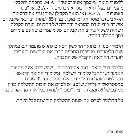
ללימודי תואר "מוסמך אוניברסיטה" - M.A. בתכנית יתקבלו
מועמדים בעלי תואר "בוגר אוניברסיטה" - B.A. או "בוגר
באמנויות" - B.F.A. (או תואר מקביל) שניתן ע"י אוניברסיטת
תל-אביב וכל מוסד אקדמי מוכר, בציון 85 לפחות, ובתנאי שקבלתם
אושרה בידי ועדת ההוראה והקבלה של התכנית. ועדת הקבלה
רשאית לשקול בחיוב את קבלתם של מועמדים שאינם עומדים
בסף הקבלה הנדרש.
תלמידי שנה ג' בתואר הראשון רשאים להגיש מועמדותם במהלך
שנת הלימודים. מזכירות התכנית תרכז את הבקשות ותעבירן
לוועדת ההוראה והקבלה של התכנית.
תלמיד בעל תואר "בוגר אוניברסיטה", שהשכלתו אינה מתחום
האמנויות, יתקבל ללימודי השלמה (מלימודי התואר הראשון
בפקולטה לאמנויות). לימודים אלו כוללים עד 32 שעות
סמסטריאליות (להלן: ש"ס). יש לסיים את חובות ההשלמה בציון
ממוצע של 85 ומעלה, וציון "עובר" לפחות בכל אחד מן הקורסים.
על התלמיד לסיים את שעות ההשלמה תוך שנה לכל היותר.
שפה זרה