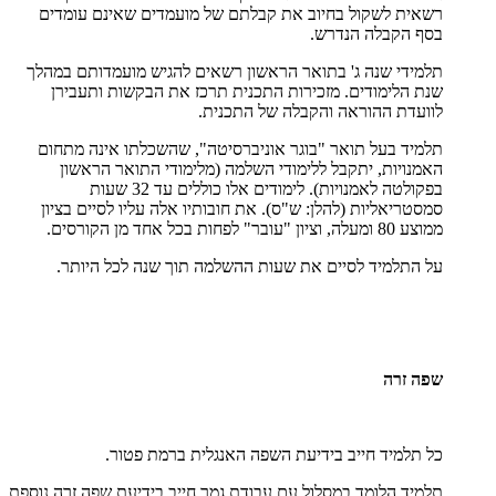
רשאית לשקול בחיוב את קבלתם של מועמדים שאינם עומדים
בסף הקבלה הנדרש.
תלמידי שנה ג' בתואר הראשון רשאים להגיש מועמדותם במהלך
שנת הלימודים. מזכירות התכנית תרכז את הבקשות ותעבירן
לוועדת ההוראה והקבלה של התכנית.
תלמיד בעל תואר "בוגר אוניברסיטה", שהשכלתו אינה מתחום
האמנויות, יתקבל ללימודי השלמה (מלימודי התואר הראשון
בפקולטה לאמנויות). לימודים אלו כוללים עד 32 שעות
סמסטריאליות (להלן: ש"ס). את חובותיו אלה עליו לסיים בציון
ממוצע 80 ומעלה, וציון "עובר" לפחות בכל אחד מן הקורסים.
על התלמיד לסיים את שעות ההשלמה תוך שנה לכל היותר.
שפה זרה
כל תלמיד חייב בידיעת השפה האנגלית ברמת פטור.
תלמיד הלומד במסלול עם עבודת גמר חייב בידיעת שפה זרה נוספת