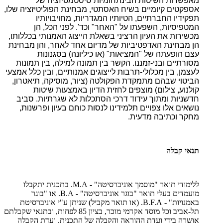
מאפשרות השיטות הבינתחומיות סיסטמטיזציה של
אספקטים קיומיים בשיח האסתטי, מבחינת הפוליטיזציה שלו,
תפקידיו החברתיים, הטיותיו המגדריות, מחויבויותיו
המטפיסיות, השפעתו על "האחר" וכד'. לפני הכל, הן
מכשירות את העיון הרציני בשאלת הייצוג האמנותי בכללותו,
הן מבחינת האדפטיביות של מדיום אחד לאחר, והן מבחינת
עצם הופעתה של "המציאות" (או כיליונה) בסגנונות
מסורתיים ובני-זמננו. הקשר בין תמונה למילה, בין תמונות
לעצמן, בין מכלולי-תרבות לייצוגים אמנותיים, ובין כלל אמצעי
הביטוי שבהם מתמקדת הפקולטה (ציור, מוסיקה, תיאטרון,
קולנוע, צילום) מוצפים לחזית הדיון באמצעות שיטות
חדשניות ומתוך עידוד דרכי הסתכלות לא שגרתיות. סביב
נושאים אלו צפויים תלמידינו לנסות כוחם בעיון ופרשנות,
מחקר וכתיבה מדעית.
תנאי קבלה
ללימודי תואר "מוסמך אוניברסיטה" - M.A. בתכנית יתקבלו
מועמדים בעלי תואר "בוגר אוניברסיטה" - B.A. או "בוגר
באמנויות" - B.F.A. (או תואר מקביל) שניתן ע"י אוניברסיטת
תל-אביב וכל מוסד אקדמי מוכר, בציון 85 לפחות, ובתנאי שקבלתם
אושרה בידי ועדת ההוראה והקבלה של התכנית. ועדת הקבלה