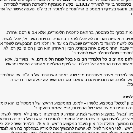
 בסמסטר ב' עד לתאריך
1.10.17
בקשה מנומקת להארכת המועד למסירת
, ותוגש בצירוף המסמכים הרלוונטיים למזכירות ביה"ס וטעונה אישור של ועד
.
מות בסוף כל סמסטר, בהתאם לתכנית הלימודים, אלא אם פורסם אחרת.
בות אישיות ואחרות לא יוכלו לעמוד בתאריכי בחינות מועד א', יוכלו לגשת
יוכלו לגשת למועד ב' תלמידים שנכשלו במועד א' ותלמידים המבקשים לשפר א
ד שנבחן יותר מפעם אחת בקורס, הציון האחרון הוא הציון הסופי בקורס. לא
תלמיד שמלכתחילה ייגש למועד ב'.
להם מחויבים כל תלמידי הביצוע בכל שנות הלימודים
, אין מועד ב', אלא
אישור ועדת ההוראה של ביה"ס. יש לצרף המלצות מהמורה האישי ומראש
ר למבחני מעבר מעודכנות מדי שנה באתר האינטרנט של ביה"ס. על התלמידי
אלו ולעצב את תכניותיהם בהתאם. סטודנט אשר לא ימלא אחר דרישות
ל.
לשנה
יון "נכשל" במקצוע כלשהו – למעט מהמקצוע הראשי של המסלול בו הוא לומד
ה נוספת במועד השני של הבחינות, לפי האמור בסעיף ב'.
ון "נכשל" במקצוע הראשי (נגינה, זמרה, קומפוזיציה, ניצוח), לא יורשה לגשת
וע זה, למעט מקרים שבהם יוכל התלמיד להוכיח כי הוא נכשל בבחינה כתוצא
לידה, שירות מילואים ממושך, מחלה וכו'. ציון מעבר במקצוע הראשי הוא 75. תלמיד אשר קיבל
 במקצוע ראשי, לפי האמור לעיל, לא יורשה להמשיך את לימודיו במחלקה בה הוא לומד.