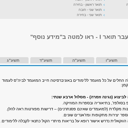
ה
תואר ראשון - בחירה
תואר שני - חובה
תואר שני - בחירה
ו למטה ב"מידע נוסף"
תשע"ו
תשע"ה
תשע"ד
תשע"ג
 החלים על כל מועמד ללימודים באוניברסיטה חייב המועמד לביה"ס לעמוד
מן:
ביצוע (נגינה וזמרה) - מסלול ארבע שנתי:
 בסולפז', בתיאוריה ובספרות המוזיקה.
נות מקלדת (למועמדים שאינם פסנתרנים) – דרישות מפורטות ראה להלן.
פר יצירות מתקופות ומז'אנרים שונים.
ווקאלית נדרש אישור רופא על בריאות מיתרי הקול כתנאי לקבלה ללימודים.