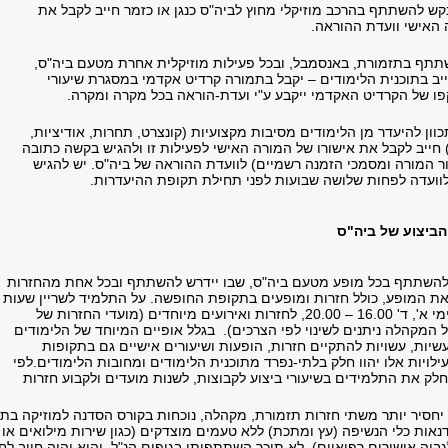
ש להשתתף בהרכב מוזיקלי מחוץ לביה"ס כנגן או כזמר חייב לקבל את
 האישי וועדת ההוראה.
תף בתזמורת, באנסמבל, ובכל פעילות מוזיקלית אחרת מטעם ביה"ס,
ב בתוכנית הלימודים – יקבל בתמורה קרדיט אקדמי במסגרת שיעורי
פו של הקרדיט האקדמי ייקבע ע"י ועדת-הוראה בכל מקרה ומקרה.
ון להיעדר מן הלימודים מסיבות מקצועיות (קונצרט, תחרות, אודיציות,
 חייב לקבל את אישורו של המורה האישי לפעילות זו ולהגיש בקשה כתובה
ור המורה ומסמכי הזמנה רשמיים) לוועדת ההוראה של ביה"ס. יש להגיש
ועדה לפחות שלושה שבועות לפני תחילת תקופת ההיעדרות.
 הביצוע של ביה"ס
להשתתף בכל מופע מטעם ביה"ס, שבו יידרש להשתתף ובכל אחת מהחזרות
את המופע, כולל חזרות ומופעים בתקופת החופשה. על התלמיד לשריין שעות
התזמורת, בימי א', ד' 16.00 – 20.00, לחזרות ואירועים מיוחדים (מועדי החזרות של
 המקהלה ניתנים לשינוי לפי הצרכים). בגלל אופיים המיוחד של הלימודים
יות, עשויות להתקיים חזרות, הופעות ושיעורים אישיים גם בתקופות
לויות אלו יהוו חלק בלתי-נפרד מתוכנית הלימודים ומחובות הלימודים.לפי
חלק את התלמידים בשיעורי ביצוע לקבוצות, לשנות מועדים ולקבוע חזרות
יחסיר יותר משתי חזרות תזמורת, מקהלה, נוכחות בקורס הסדנה למוזיקה בת
דנאות כלי הנשיפה (עץ ומתכת) ללא טעמים מוצדקים (כגון שירות מילואים או
יה אישורים רפואיים), לא תוכר השתתפותו בגופים הנ"ל, והוא יהיה חייב לחז