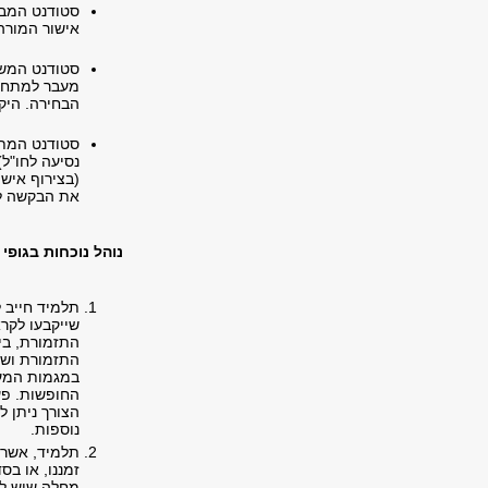
סטודנט המבק
אישור המורה
סטודנט המשת
מעבר למתחיי
הבחירה. היק
סטודנט המתכו
נסיעה לחו"ל)
(בצירוף איש
את הבקשה לו
נוהל נוכחות בגופי
תלמיד חייב 
שייקבעו לקר
התזמורת ושל
במגמות המעש
החופשות. פעי
הצורך ניתן ל
נוספות.
תלמיד, אשר 
זמננו, או בס
מחלה שיש לגב