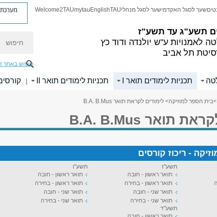
מערכת פ
טים
שער לסגל האקדמי
שער לסגל מנהלי
TAU
English
mytau
Welcome2TAU
ם
תשע"ג עד תשע"ז
חיפוש
ה לאמנויות
ע"ש יולנדה ודוד כץ
סיטת תל אביב
חיפוש באתר ז
לטה
תכניות לימודים תואר I
תכניות לימודים תואר II
קורסים
|
>
בית הספר למוזיקה
> לימודים לקראת תואר B.A. B.Mus
 תואר B.A. B.Mus
יקה - ריכוז קורסים
תשע"ז
תשע"ו
תואר ראשון - חובה
תואר ראשון - חובה
ה
תואר ראשון - בחירה
תואר ראשון - בחירה
תואר שני - חובה
תואר שני - חובה
תואר שני - בחירה
תואר שני - בחירה
תשע"ד
תואר ראשון - חובה