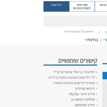
ניות
אזור אישי
להרשמה
לסטודנטים.יות
ה
חיפוש בכל האוניברסיטה
בחינות
|
קישורים שימושיים
הודעות / ביטולי שיעורים לנייד
לו"ז לרישום בשיטת המכרז-בידינג
הנחיות לרישום בשיטת המכרז
חיפוש קורסים
מידע אישי MyTau
מחלקת מחשבים
מידע ממוחשב