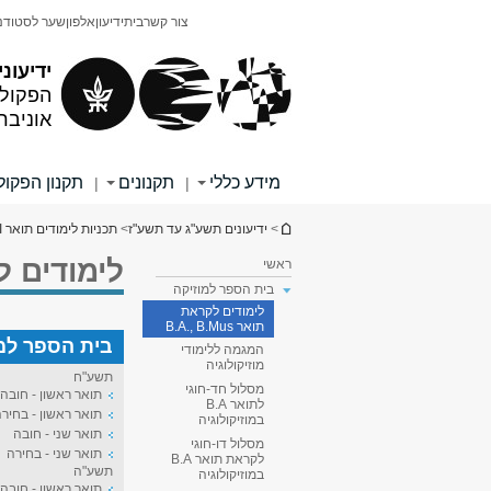
תוכן
תפריט
צור קשר
בית
ידיעון
אלפון
שער לסטודנ
עליון
ראשי
ידיעוני
הפקולט
אוניבר
מידע כללי
תקנונים
תקנון הפקו
|
|
הינך נמצא כאן
>
ידיעונים תשע"ג עד תשע"ז
>
תכניות לימודים תואר I
לימודים לקראת
ראשי
בית הספר למוזיקה
לימודים לקראת
תואר B.A., B.Mus
בית הספר למוז
המגמה ללימודי
מוזיקולוגיה
תשע"ח
מסלול חד-חוגי
תואר ראשון - חובה
לתואר B.A
תואר ראשון - בחיר
במוזיקולוגיה
תואר שני - חובה
מסלול דו-חוגי
תואר שני - בחירה
לקראת תואר B.A
תשע"ה
במוזיקולוגיה
תואר ראשון - חובה