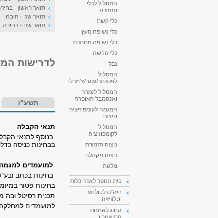
המסלול לכלי
תואר ראשון - בחיר
תזמורת
תואר שני - חובה
כלי קשת
תואר שני - בחירה
כלי נשיפה מעץ
כלי נשיפה ממתכת
כלי הקשה
לדרישות המעבר תואר I - רא
נבל
המסלול
לפסנתר/עוגב/צ'מבלו
המסלול לזמרה
ואנסמבל האופרה
תשע"ז
המגמה לקומפוזיציה
וניצוח
תנאי הקבלה
המסלול
לקומפוזיציה
בנוסף לתנאי הקבלה
בבחינות כניסה כדלק
ניצוח תזמורת
ניצוח מקהלה
למועמדים למגמה ל
מלגות
בחינות בכתב ובע"פ
בית הספר לאדריכלות
בחינות פטור במיומ
ביה"ס לקולנוע
תכנית רסיטל ובה מס
וטלוויזיה
למועמדים למחלקה ה
החוג לאמנות
התיאטרון