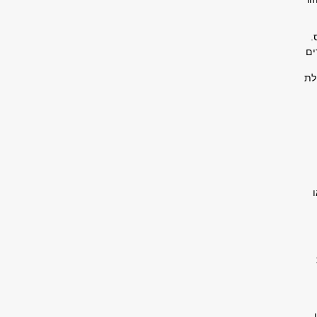
.
ים
לת