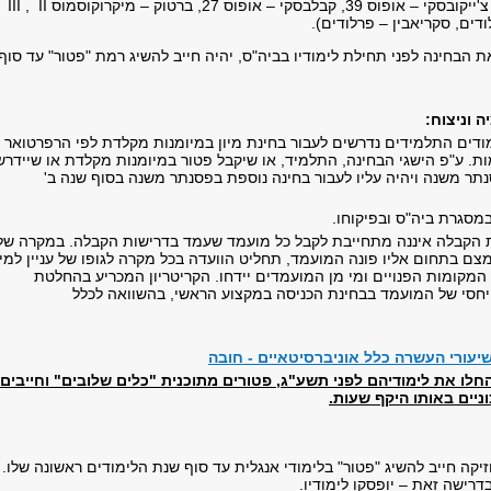
,
III
,
II
ודים, סקריאבין – פרלודים).
 הבחינה לפני תחילת לימודיו בביה"ס, יהיה חייב להשיג רמת "פטור" עד סוף
ה וניצוח:
מודים התלמידים נדרשים לעבור בחינת מיון במיומנות מקלדת לפי הרפרטואר
ת. ע"פ הישגי הבחינה, התלמיד, או שיקבל פטור במיומנות מקלדת או שיידרש
תר משנה ויהיה עליו לעבור בחינה נוספת בפסנתר משנה בסוף שנה ב'
 במסגרת ביה"ס ובפיקוחו.
ת הקבלה איננה מתחייבת לקבל כל מועמד שעמד בדרישות הקבלה. במקרה של
ם בתחום אליו פונה המועמד, תחליט הוועדה בכל מקרה לגופו של עניין למי
המקומות הפנויים ומי מן המועמדים יידחו. הקריטריון המכריע בהחלטת
 היחסי של המועמד בבחינת הכניסה במקצוע הראשי, בהשוואה לכלל
שיעורי העשרה כלל אוניברסיטאיים - חובה
לו את לימודיהם לפני תשע"ג, פטורים מתוכנית "כלים שלובים" וחייבים
ניים באותו היקף שעות.
יקה חייב להשיג "פטור" בלימודי אנגלית עד סוף שנת הלימודים ראשונה שלו.
רישה זאת – יופסקו לימודיו.