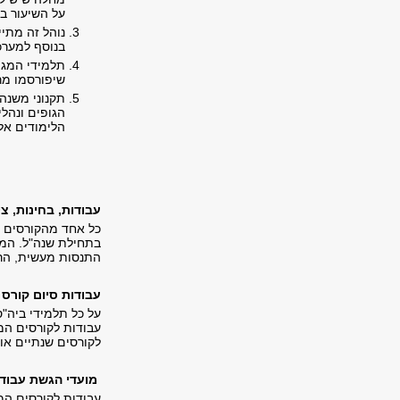
על השיעור ב
נוהל זה מתיי
בנוסף למערכת
תלמידי המגמ
שיפורסמו מרא
תקנוני משנה 
הגופים ונהלי
הלימודים אל
עבודות, בחינות, צי
כל אחד מהקורסים ו
בתחילת שנה"ל. המט
התנסות מעשית, הרל
עבודות
סיום קורס
על כל תלמידי ביה"ס
עבודות לקורסים המ
לקורסים שנתיים או קו
מועדי הגשת עבודו
עבודות לקורסים המ