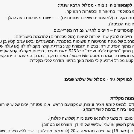
קומפוזיציה וניצוח - מסלול ארבע שנתי:
בסולפז', בתיאוריה ובספרות המוזיקה.
נות מקלדת (למועמדים שאינם פסנתרנים) – דרישות מפורטות ראה להלן.
ינות הכניסה).
קומפוזיציה – חייבים להגיש עבודה מפרי-עטם.
חייבים להכין שתי יצירות לניצוח (מול פסנתרים) להדגמת כישוריהם.
​ראיון הקבלה יכלול מרכיב של נגינת
 מתוך הפרטיטורה: בניצוח תזמורת קטע בדרגת קושי מקבילה לזו (או עולה על
זו) של הפרק הראשון מתוך "מוזיקת לילה זעירה" קכל 525 מאת מוצרט, בניצוח מקהלה קטע א
בע חמשות כדוגמת המוטט
Locus iste
מאת ברוקנר. כמו כן המועמדים יתבקשו
טע מכורל ארבע-קולי מאת באך בתיווי מודרני לכלי מקלדת.
מוזיקולוגיה - מסלול של שלוש שנים:
מנות מקלדת
ס, למעט קומפוזיציה וניצוח, שמקצועם הראשי אינו פסנתר, יכינו שלוש יצירות
ו יצירות ברמת קושי דומה):
נוונציות בשני קולות או סינפוניות (שלושה קולות).
רק ראשון או שני ושלישי של היידן, מוצרט או בטהובן.
יצירה רומנטית (מאה 19) או יצירה מהמאה ה-20 (לדוגמא: מנדלסון – שיר ללא מילים, ש