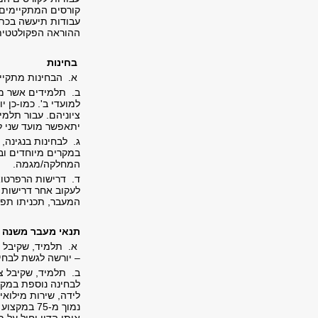
קורסים המתקיימים
עבודות תיעשה בכתב
ההוראה הפקולטטית
בחינות
א. הבחינות מתקיי
ב. תלמידים אשר מסי
למועדי ב'. כמו-כן 
ציוניהם. עבור תלמי
יתאפשר מועד שני ל
ג. לבחינות בנגינה,
במקרים מיוחדים וב
המחלקה/מגמה.
ד. דרישות הרפרטוא
לעקוב אחר דרישות 
המעבר, תכניתו תפס
תנאי מעבר משנה 
א. תלמיד, שקיבל צ
– יורשה לגשת לבחינ
ב. תלמיד, שקיבל צי
לבחינה נוספת במקצ
נמוך מ-75