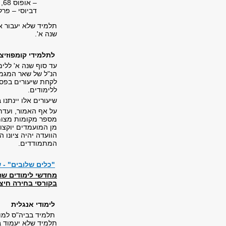
– אופוס 68, צ'ייקובסקי – אופוס 39, קבלבסקי – אופוס 27, ברטוק – מיקרוקוסמוס
דביוסי – פרל
תלמיד שלא יעבור את
שנה א'.
לתלמידי קומפוזיצי
עד סוף שנה א' ללי
הנ"ל של שאר המגמו
לקחת שיעורים בפסנ
ללימודים.
שיעורים אלו יינתנו
על אף האמור, ועד
מספר מקומות מצומצ
מן המועמדים יוקצו 
הוועדה יהיה ציונו
המתמודדים.
"כלים שלובים" - 
מחדשי לימודים שהח
בקורסי בחירה חיצו
לימודי אנגלית
תלמיד בביה"ס למוז
תלמיד שלא יעמוד בד