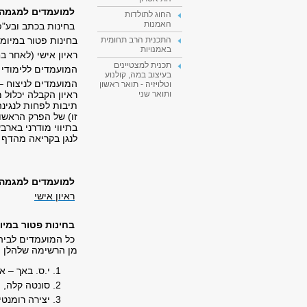
למועמדים למגמה ל
החוג לתולדות
האמנות
בחינות בכתב ובע"פ 
בחינות פטור במיומ
התכנית הרב תחומית
באמנויות
ראיון אישי (לאחר בח
תכנית למצטיינים
המועמדים ללימודי 
בעיצוב במה, קולנוע
המועמדים לניצוח – 
וטלויזיה - תואר ראשון
ותואר שני
תיבות לפחות לנגינה
בתיווי מודרני באר
לנגן בקריאה מהדף ק
למועמדים למגמה ל
ראיון אישי
בחינות פטור במיו
כל המועמדים לביה"
מן הרשימה שלהלן (א
י.ס. באך – אי
סונטה קלה, פ