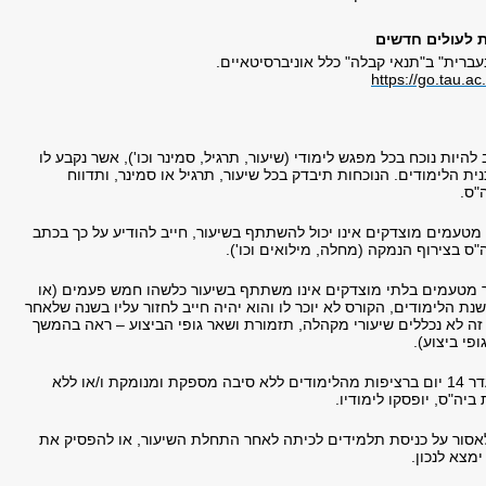
ת לעולים חדשים
ברית" ב"תנאי קבלה" כלל אוניברסיטאיים.
https://go.tau.ac
להיות נוכח בכל מפגש לימודי (שיעור, תרגיל, סמינר וכו'), אשר נקבע לו
ת הלימודים. הנוכחות תיבדק בכל שיעור, תרגיל או סמינר, ותדווח
"ס.
מטעמים מוצדקים אינו יכול להשתתף בשיעור, חייב להודיע על כך בכתב
"ס בצירוף הנמקה (מחלה, מילואים וכו').
מטעמים בלתי מוצדקים אינו משתתף בשיעור כלשהו חמש פעמים (או
נת הלימודים, הקורס לא יוכר לו והוא יהיה חייב לחזור עליו בשנה שלאחר
זה לא נכללים שיעורי מקהלה, תזמורת ושאר גופי הביצוע – ראה בהמשך
ופי ביצוע).
סטודנט שייעדר 14 יום ברציפות מהלימודים ללא סיבה מספקת ומנומקת ו/או ללא
ביה"ס, יופסקו לימודיו.
אסור על כניסת תלמידים לכיתה לאחר התחלת השיעור, או להפסיק את
מצא לנכון.