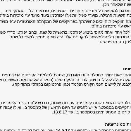
שנה שלאחר מכן.
חס גם למפגשים לימודיים מיוחדים – סמינרים, סדנאות וכו' – המתקיימים
 השעות הרגילה. מועדי פעילויות אלו יפורסמו בעוד מועד ע"י מזכירות ביה"ס
ה הווקאלית חייבים להשתתף בפרויקטים של המקהלה האורטורית ע"פ מועד
ש ע"י מזכירות ביה"ס.
לכל אחד ואחד מגופי ביצוע יפורסמו בראשית כל שנה, ובהם יפורטו סדרי פעו
 הנוכחות הלכה למעשה. לתקנונים אלו יהיה תוקף מחייב למשך כל שנות
יהן הם מתייחסים.
ונים
הסדנאות יחויב במטלת סיום מוגדרת, שתוצג לתלמידי הקורסים הרלבנטיים
לה יכולה לכלול: בחינה, עבודה, הפקת סיום (במקרה של סדנאות מעשיות) או
בנטית ליישום תכני הקורס הנלמד (כגון פרקטיקום בקורסי מתודיקה).
 להגיש במרוצת שנות לימודיהם עבודות שונות, כנדרש ע"פ תכנית הלימודים.
תקיימים בסמסטר א' יש להגיש עד היום הראשון של סמסטר ב', ואילו עבודות
רסים המתקיימים בסמסטר ב'. עד 13.8.17.
ת סמינריוניות
תקיימים בסמסטר א' יש להגיש עד
14.5.17
ואילו עבודות לקורסים שנתיים או