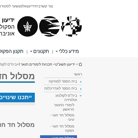
תוכן
תפריט
צור קשר
בית
ידיעון
אלפון
שער לסטודנ
עליון
ראשי
ידיעון
הפקולט
אוניבר
מידע כללי
תקנונים
תקנון הפקו
|
|
הינך נמצא כאן
>
ידיעון תשע"ט
>
תכניות לימודים תואר I
>
ביה"ס לקולנ
מסלול חד 
ראשי
בית הספר למוזיקה
בית הספר לאדריכלות
ביה"ס לקולנוע
ייתכנו שינוי
וטלוויזיה
לימודי התואר
הראשון
מסלול חד חוגי -
עיוני
מסלול חד חו
מסלול חד חוגי -
הפקה