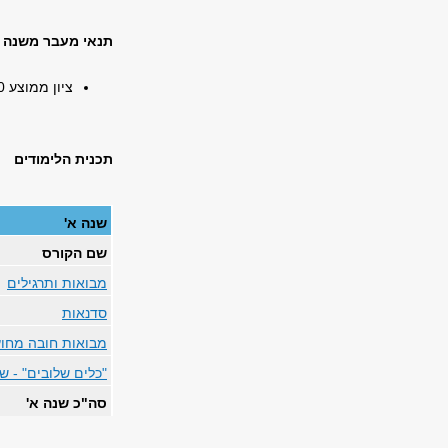
תנאי מעבר משנה ב
ציון ממוצע 80 לפחות ב-80% מהקורסים ממגמת תסריטאות.
תכנית הלימודים
שנה א'
שם הקורס
מבואות ותרגילים
סדנאות
מבואות חובה מחוץ
"כלים שלובים" - ש
סה"כ שנה א'