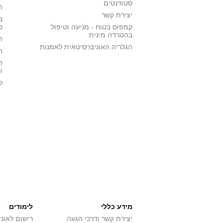
סטודנטים
ה
יצירת קשר
ב
קמפוס בטוח - מניעה וטיפול
ס
בהטרדה מינית
ה
הגלריה האוניברסיטאית לאמנות
ה
ה
ו
ל
מידע כללי
לימודים
יצירת קשר ודרכי הגעה
רישום לאונ