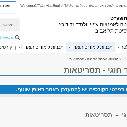
מערכת פ
טים
שער לסגל האקדמי
שער לסגל מנהלי
TAU
English
mytau
Welcome2TAU
 תשע"ט
חיפוש
ה לאמנויות
ע"ש יולנדה ודוד כץ
סיטת תל אביב
חיפוש באתר ז
לטה
תכניות לימודים תואר I
תכניות לימודים תואר II
קורסים
|
וע וטלוויזיה
> מסלול חד חוגי - תסריטאות
חוגי - תסריטאות
ים בפרטי הקורסים יש להתעדכן באתר באופן שוטף.
גי – תסריטאות