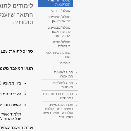
מסלול חד חוגי -
לימודים לתואר
תסריטאות
מסלול דו חוגי
מסלול מצטיינים
וטלוויזיה
לתואר ראשון
מסלול מצטיינים
לתואר ראשון
ולתואר שני
מסלול מדיה
דיגיטלית
סה"כ לתואר: 123 ש"ס (לא כולל "כלים שלובים")
מערכת שעות לפי
מנות
קורסים
תנאי המעבר משנה
החוג לאמנות
התיאטרון
ציון ממוצע 80 לפחות בכל הקורסים של שנה א', כולל קורסים מחוץ לבית הספר.
החוג לתולדות
האמנות
הערכת המורה
התכנית הרב תחומית
באמנויות
הגשת תסריט 
תכנית למצטיינים
בעיצוב במה, קולנוע
וטלויזיה - תואר ראשון
תלמיד אשר ע
ותואר שני
יוכל להתחיל
ועדת המעבר עשויה 