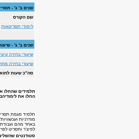
שנים ב' ג' - תסרי
שם הקורס
לימודי תסריטאות
שנים ב' ג' - שיעור
שיעורי בחירה עיוני
שיעורי
בחירה מחוץ
סה"כ שעות לתוא
תלמידים שהחלו את
החלו את לימודיהם.
תלמיד מגמת תסריטאו
מודרניות ועכשוויות
באחד מהם ועבודת ר
לפיצ'ר ותסריט לפרק
סטודנטים שהשלימו 