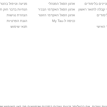
יינים בלימודים
ארגון הסגל המנהלי
מניעה וטיפול בהטר
י קבלה לתואר ראשון
ארגון הסגל האקדמי הבכיר
הנחיות בדבר חוק ח
ימודים
ארגון הסגל האקדמי הזוטר
הצהרת נגישות
כניסה ל-My Tau
הגנת הפרטיות
 האישי
תנאי שימוש
יות יוצרים. אם בבעלותך זכויות יוצרים בתכנים שנמצאים פה ו/או השימוש ש