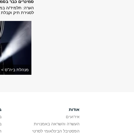
סמינרים כבר בסמס
הערה: תלמיד/ה במ
לסגירת תיק וקבלת ה
מנהלת ביה"ס >
אודות
ב
אירועים
ב
העשרה והשראה באמנויות
ב
הפסטיבל הבינלאומי לסרטי
ה