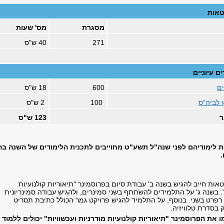
טאות
מסגרת
מס' שעות
271
40 ש"ס
ים עיוניים
ים
600
18 ש"ס
 לביה"ס
100
2 ש"ס
ר
123 ש"ס
 לימודיהם לפני שנה"ל תשע"ט מחוייבים לתכנית הלימודים של השנה בה
ת חייב להגיש בשנה ב' עבודת סיום בפרוסמינר "תיאוריות קולנועיות
". בשנה ג' על התלמידים להשתתף בשני סמינרים, ולהגיש עבודה סמינריונית
פרט בשני. בנוסף, על התלמיד להגיש פרויקט גמר הכולל כתיבת תסריט
 בסדרת טלוויזיה.
את הפרוסמינר "תיאוריות קולנועיות מודרניות ועכשוויות" יכולים ללמוד