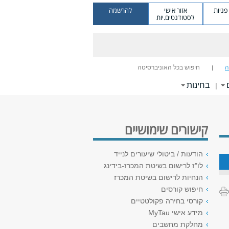
ניות
אזור אישי
להרשמה
לסטודנטים.יות
ה
חיפוש בכל האוניברסיטה
בחינות
|
קישורים שימושיים
הודעות / ביטולי שיעורים לנייד
לו"ז לרישום בשיטת המכרז-בידינג
הנחיות לרישום בשיטת המכרז
חיפוש קורסים
קורסי בחירה פקולטטיים
מידע אישי MyTau
מחלקת מחשבים