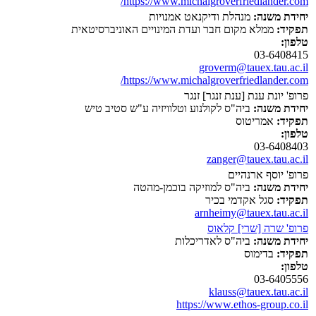
https://www.michalgroverfriedlander.com/
יחידת משנה:
מנהלת ודיקנאט אמנויות
תפקיד:
ממלא מקום חבר ועדת המינויים האוניברסיטאית
טלפון:
03-6408415
groverm@tauex.tau.ac.il
https://www.michalgroverfriedlander.com/
פרופ' יונת ענת [ענת זנגר] זנגר
יחידת משנה:
ביה"ס לקולנוע וטלוויזיה ע"ש סטיב טיש
תפקיד:
אמריטוס
טלפון:
03-6408403
zanger@tauex.tau.ac.il
פרופ' יוסף ארנהיים
יחידת משנה:
ביה"ס למוזיקה בוכמן-מהטה
תפקיד:
סגל אקדמי בכיר
arnheimy@tauex.tau.ac.il
פרופ' שרה [שרי] קלאוס
יחידת משנה:
ביה"ס לאדריכלות
תפקיד:
בדימוס
טלפון:
03-6405556
klauss@tauex.tau.ac.il
https://www.ethos-group.co.il