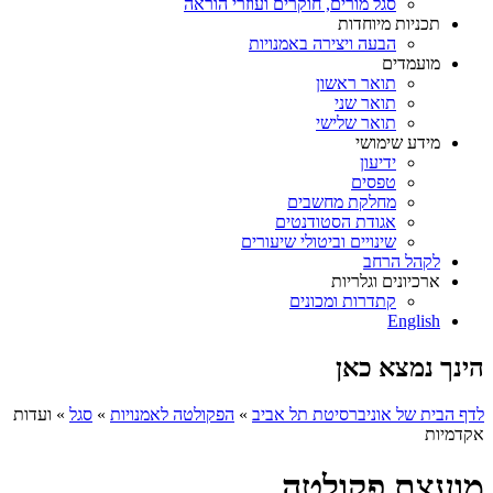
סגל מורים, חוקרים ועוזרי הוראה
תכניות מיוחדות
הבעה ויצירה באמנויות
מועמדים
תואר ראשון
תואר שני
תואר שלישי
מידע שימושי
ידיעון
טפסים
מחלקת מחשבים
אגודת הסטודנטים
שינויים וביטולי שיעורים
לקהל הרחב
ארכיונים וגלריות
קתדרות ומכונים
English
הינך נמצא כאן
לדף הבית של אוניברסיטת תל אביב
»
הפקולטה לאמנויות
»
סגל
»
ועדות
אקדמיות
מועצת פקולטה