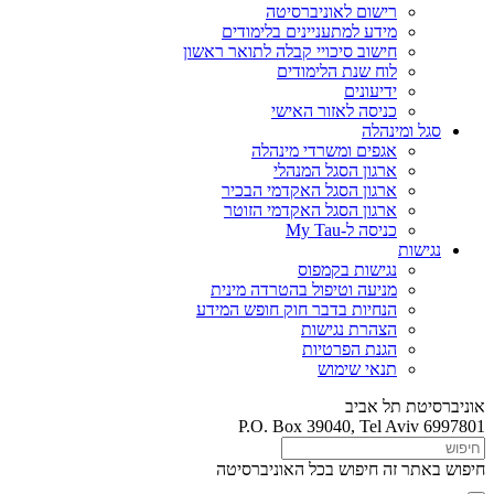
רישום לאוניברסיטה
מידע למתעניינים בלימודים
חישוב סיכויי קבלה לתואר ראשון
לוח שנת הלימודים
ידיעונים
כניסה לאזור האישי
סגל ומינהלה
אגפים ומשרדי מינהלה
ארגון הסגל המנהלי
ארגון הסגל האקדמי הבכיר
ארגון הסגל האקדמי הזוטר
כניסה ל-My Tau
נגישות
נגישות בקמפוס
מניעה וטיפול בהטרדה מינית
הנחיות בדבר חוק חופש המידע
הצהרת נגישות
הגנת הפרטיות
תנאי שימוש
אוניברסיטת תל אביב
P.O. Box 39040, Tel Aviv 6997801
חיפוש באתר זה
חיפוש בכל האוניברסיטה