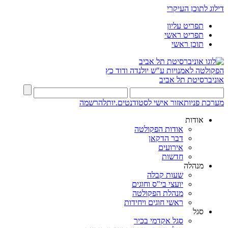
דילוג לתוכן העיקרי
תפריט עליון
תפריט ראשי
תוכן ראשי
הפקולטה לאמנויות
ע"ש יולנדה ודוד כץ
אוניברסיטת תל אביב
מערכת פניות
אזור אישי לסטודנטים.יות
להרשמה
אודות
אודות הפקולטה
דבר הדקאן
אירועים
חדשות
מנהלה
שעות קבלה
יועצי בי"ס וחוגים
מנהלת הפקולטה
ראשי חוגים ויחידות
סגל
סגל אקדמי בכיר