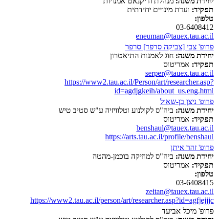
יחידת משנה:
מנהלת ודיקנאט אמנויות
תפקיד:
ועדת מינויים יחידתית
טלפון:
03-6408412
eneuman@tauex.tau.ac.il
פרופ' צבי [צביקה סרפר] סרפר
יחידת משנה:
חוג לאמנות התיאטרון
תפקיד:
אמריטוס
serper@tauex.tau.ac.il
https://www2.tau.ac.il/Person/art/researcher.asp?
id=agdjgkeih/about_us.eng.html
פרופ' ניצן בן-שאול
יחידת משנה:
ביה"ס לקולנוע וטלוויזיה ע"ש סטיב טיש
תפקיד:
אמריטוס
benshaul@tauex.tau.ac.il
https://arts.tau.ac.il/profile/benshaul
פרופ' זהר איתן
יחידת משנה:
ביה"ס למוזיקה בוכמן-מהטה
תפקיד:
אמריטוס
טלפון:
03-6408415
zeitan@tauex.tau.ac.il
https://www2.tau.ac.il/person/art/researcher.asp?id=agfjejjjc
פרופ' מיכל אביעד