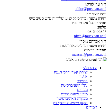
ד"ר עדי לוריאן
adilor@post.tau.ac.il
יוסף פיצ'חדזה
יחידת משנה:
ביה"ס לקולנוע וטלוויזיה ע"ש סטיב טיש
תפקיד:
סגל אקדמי בכיר
טלפון:
03-6406847
pitch@tauex.tau.ac.il
ד"ר אברהם מוסרי
יחידת משנה:
ביה"ס לאדריכלות
תפקיד:
בדימוס
musseri@post.tau.ac.il
מידע כללי
יצירת קשר ודרכי הגעה
אלפון
דרושים
נהלי האוניברסיטה
מכרזים
מידע לשעת חירום
מבקרת האוניברסיטה
תקנון משמעת ופסקי דין
לימודים