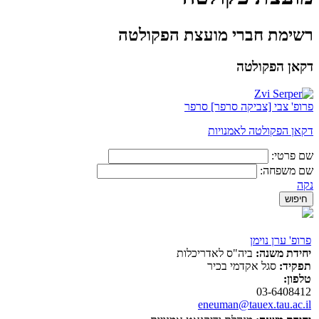
רשימת חברי מועצת הפקולטה
דקאן הפקולטה
פרופ' צבי [צביקה סרפר] סרפר
דקאן הפקולטה לאמנויות
שם פרטי:
שם משפחה:
נקה
פרופ' ערן נוימן
יחידת משנה:
ביה"ס לאדריכלות
תפקיד:
סגל אקדמי בכיר
טלפון:
03-6408412
eneuman@tauex.tau.ac.il