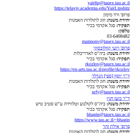
yairlip@tauex.tau.ac.il
https://telaviv.academia.edu/YairLipshitz
פרופ' ורד מימון
יחידת משנה:
חוג לתולדות האמנות
תפקיד:
סגל אקדמי בכיר
טלפון:
03-6408482
maimonv@tauex.tau.ac.il
פרופ' רועי קוזלובסקי
יחידת משנה:
ביה"ס לאדריכלות
תפקיד:
סגל אקדמי בכיר
rkozlov@tauex.tau.ac.il
https://en-arts.tau.ac.il/profile/rkozlov
ד"ר יוסף [ספי] הנדלר
יחידת משנה:
חוג לתולדות האמנות
תפקיד:
סגל אקדמי בכיר
sefy@tauex.tau.ac.il
ד"ר בועז חגין
יחידת משנה:
ביה"ס לקולנוע וטלוויזיה ע"ש סטיב טיש
תפקיד:
סגל אקדמי בכיר
bhagin@tauex.tau.ac.il
https://www.tau.ac.il/~bhagin
פרופ' אילת זהר
יחידת משנה:
חוג לתולדות האמנות