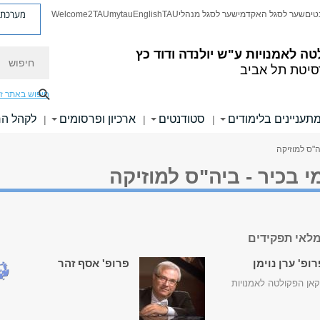
מערכת פ
טים
שער לסגל האקדמי
שער לסגל מנהלי
TAU
English
mytau
Welcome2TAU
חיפוש
טה לאמנויות
ע"ש יולנדה ודוד כץ
סיטת תל אביב
חיפוש באתר ז
תעניינים בלימודים
סטודנטים
ארכיון ופרסומים
לקהל ה
|
|
|
ה"ס למוזיקה
 בכיר - ביה"ס למוזיקה
לאי תפקידים
ופ' ערן נוימן
פרופ' אסף זהר
אן הפקולטה לאמנויות