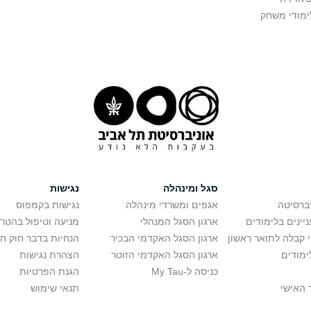
ימודי משחק
סגל ומינהלה
נגישות
יברסיטה
אגפים ומשרדי מינהלה
נגישות בקמפוס
יינים בלימודים
ארגון הסגל המנהלי
מניעה וטיפול בהטר
י קבלה לתואר ראשון
ארגון הסגל האקדמי הבכיר
הנחיות בדבר חוק ח
ימודים
ארגון הסגל האקדמי הזוטר
הצהרת נגישות
כניסה ל-My Tau
הגנת הפרטיות
 האישי
תנאי שימוש