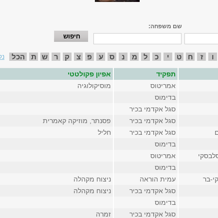
שם משפחה:
ו
ז
ח
ט
י
כ
ל
מ
נ
ס
ע
פ
צ
ק
ר
ש
ת
הכל
נק
תפקיד
אפיון פקולטטי
אמריטוס
מוסיקולוגיה
בדימוס
סגל אקדמי בכיר
סגל אקדמי בכיר
פסנתר, מוזיקה קאמרית
ם
סגל אקדמי בכיר
חליל
בדימוס
סלבסקי
אמריטוס
בדימוס
י-בר
עמית הוראה
ניצוח מקהלה
סגל אקדמי בכיר
ניצוח מקהלה
בדימוס
סגל אקדמי בכיר
זמרה