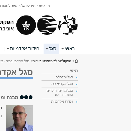
תוכן
תפריט
צור קשר
בית
ידיעון
אלפון
שער לסטודנ
עליון
ראשי
הפקול
אוניבר
ראשי
סגל
יחידות אקדמיות
מ
|
הינך נמצא כאן
>
הפקולטה לאמנויות
>
אודות
> סגל אקדמי בכיר - בי
סגל אקדמי
ראשי
סגל ומנהלה
סגל אקדמי בכיר
סגל מורים, חוקרים
ועוזרי הוראה
מבנה וממ
ועדות אקדמיות
פר
דק