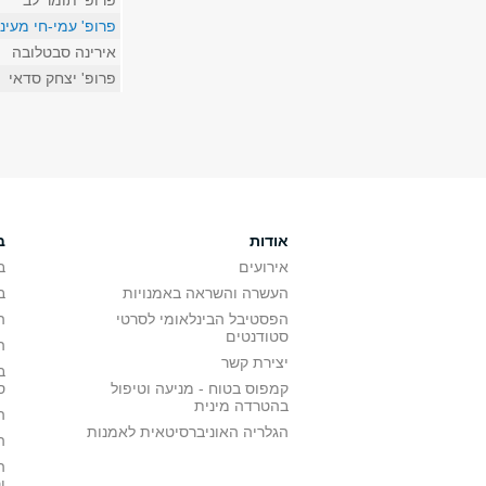
פרופ' תומר לב
פרופ' עמי-חי מעיני
אירינה סבטלובה
פרופ' יצחק סדאי
עמודים
אודות
ב
אירועים
ב
העשרה והשראה באמנויות
ב
הפסטיבל הבינלאומי לסרטי
ה
סטודנטים
ה
יצירת קשר
ב
קמפוס בטוח - מניעה וטיפול
ס
בהטרדה מינית
ה
הגלריה האוניברסיטאית לאמנות
ה
ה
ו