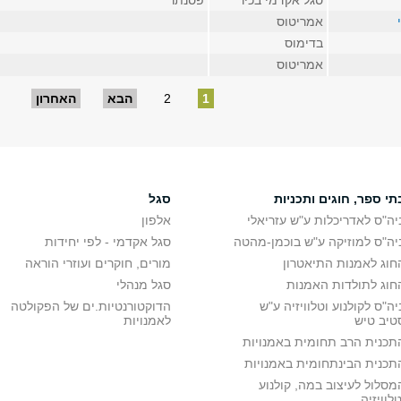
סגל אקדמי בכיר
פסנתר
אמריטוס
בדימוס
אמריטוס
1
2
הבא
האחרון
תי ספר, חוגים ותכניות
סגל
יה"ס לאדריכלות ע"ש עזריאלי
אלפון
יה"ס למוזיקה ע"ש בוכמן-מהטה
סגל אקדמי - לפי יחידות
חוג לאמנות התיאטרון
מורים, חוקרים ועוזרי הוראה
חוג לתולדות האמנות
סגל מנהלי
יה"ס לקולנוע וטלוויזיה ע"ש
הדוקטורנטיות.ים של הפקולטה
טיב טיש
לאמנויות
תכנית הרב תחומית באמנויות
תכנית הבינתחומית באמנויות
מסלול לעיצוב במה, קולנוע
טלוויזיה