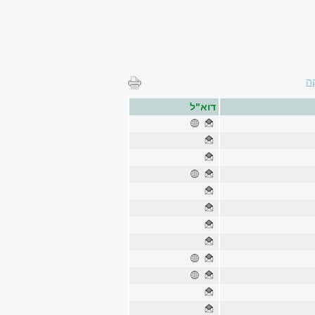
ה
דוא"ל