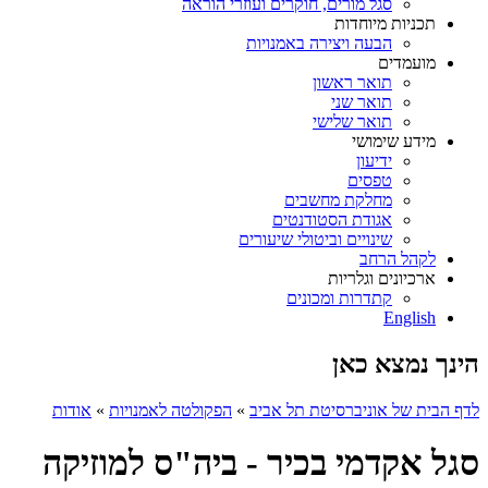
סגל מורים, חוקרים ועוזרי הוראה
תכניות מיוחדות
הבעה ויצירה באמנויות
מועמדים
תואר ראשון
תואר שני
תואר שלישי
מידע שימושי
ידיעון
טפסים
מחלקת מחשבים
אגודת הסטודנטים
שינויים וביטולי שיעורים
לקהל הרחב
ארכיונים וגלריות
קתדרות ומכונים
English
הינך נמצא כאן
לדף הבית של אוניברסיטת תל אביב
»
הפקולטה לאמנויות
»
אודות
סגל אקדמי בכיר - ביה"ס למוזיקה