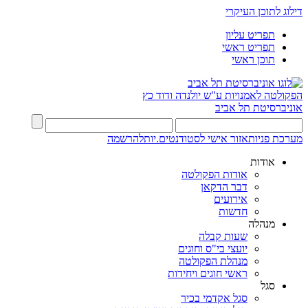
דילוג לתוכן העיקרי
תפריט עליון
תפריט ראשי
תוכן ראשי
הפקולטה לאמנויות
ע"ש יולנדה ודוד כץ
אוניברסיטת תל אביב
מערכת פניות
אזור אישי לסטודנטים.יות
להרשמה
אודות
אודות הפקולטה
דבר הדקאן
אירועים
חדשות
מנהלה
שעות קבלה
יועצי בי"ס וחוגים
מנהלת הפקולטה
ראשי חוגים ויחידות
סגל
סגל אקדמי בכיר