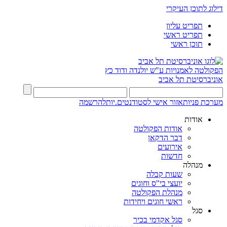
דילוג לתוכן העיקרי
תפריט עליון
תפריט ראשי
תוכן ראשי
הפקולטה לאמנויות
ע"ש יולנדה ודוד כץ
אוניברסיטת תל אביב
מערכת פניות
אזור אישי לסטודנטים.יות
להרשמה
אודות
אודות הפקולטה
דבר הדקאן
אירועים
חדשות
מנהלה
שעות קבלה
יועצי בי"ס וחוגים
מנהלת הפקולטה
ראשי חוגים ויחידות
סגל
סגל אקדמי בכיר