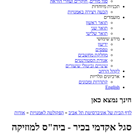
סגל מורים, חוקרים ועוזרי הוראה
תכניות מיוחדות
הבעה ויצירה באמנויות
מועמדים
תואר ראשון
תואר שני
תואר שלישי
מידע שימושי
ידיעון
טפסים
מחלקת מחשבים
אגודת הסטודנטים
שינויים וביטולי שיעורים
לקהל הרחב
ארכיונים וגלריות
קתדרות ומכונים
English
הינך נמצא כאן
לדף הבית של אוניברסיטת תל אביב
»
הפקולטה לאמנויות
»
אודות
סגל אקדמי בכיר - ביה"ס למוזיקה