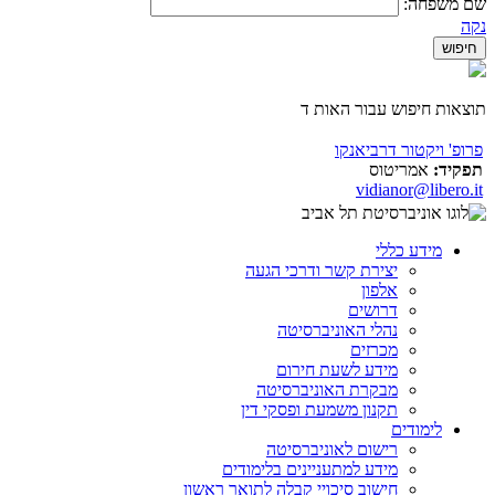
שם משפחה:
נקה
תוצאות חיפוש עבור האות ד
פרופ' ויקטור דרביאנקו
תפקיד:
אמריטוס
vidianor@libero.it
מידע כללי
יצירת קשר ודרכי הגעה
אלפון
דרושים
נהלי האוניברסיטה
מכרזים
מידע לשעת חירום
מבקרת האוניברסיטה
תקנון משמעת ופסקי דין
לימודים
רישום לאוניברסיטה
מידע למתעניינים בלימודים
חישוב סיכויי קבלה לתואר ראשון