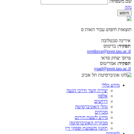
שם משפחה:
נקה
תוצאות חיפוש עבור האות ס
אירינה סבטלובה
תפקיד:
בדימוס
svetlova@post.tau.ac.il
פרופ' יצחק סדאי
תפקיד:
אמריטוס
ysad@post.tau.ac.il
מידע כללי
יצירת קשר ודרכי הגעה
אלפון
דרושים
נהלי האוניברסיטה
מכרזים
מידע לשעת חירום
מבקרת האוניברסיטה
תקנון משמעת ופסקי דין
לימודים