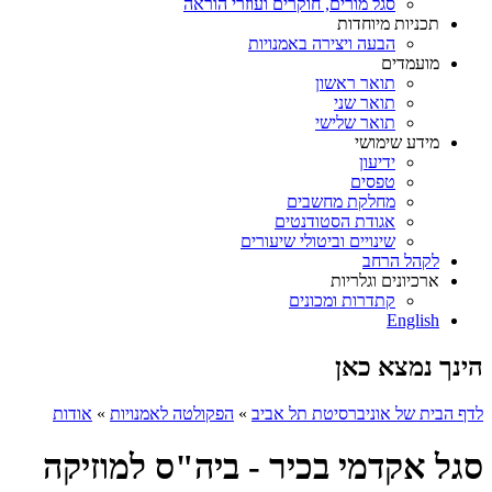
סגל מורים, חוקרים ועוזרי הוראה
תכניות מיוחדות
הבעה ויצירה באמנויות
מועמדים
תואר ראשון
תואר שני
תואר שלישי
מידע שימושי
ידיעון
טפסים
מחלקת מחשבים
אגודת הסטודנטים
שינויים וביטולי שיעורים
לקהל הרחב
ארכיונים וגלריות
קתדרות ומכונים
English
הינך נמצא כאן
לדף הבית של אוניברסיטת תל אביב
»
הפקולטה לאמנויות
»
אודות
סגל אקדמי בכיר - ביה"ס למוזיקה