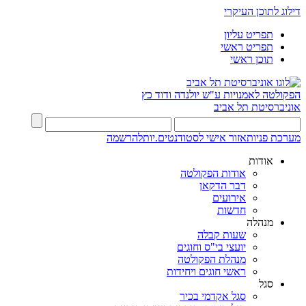
דילוג לתוכן העיקרי
תפריט עליון
תפריט ראשי
תוכן ראשי
הפקולטה לאמנויות
ע"ש יולנדה ודוד כץ
אוניברסיטת תל אביב
מערכת פניות
אזור אישי לסטודנטים.יות
להרשמה
אודות
אודות הפקולטה
דבר הדקאן
אירועים
חדשות
מנהלה
שעות קבלה
יועצי בי"ס וחוגים
מנהלת הפקולטה
ראשי חוגים ויחידות
סגל
סגל אקדמי בכיר