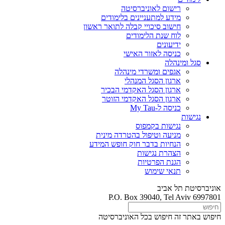
רישום לאוניברסיטה
מידע למתעניינים בלימודים
חישוב סיכויי קבלה לתואר ראשון
לוח שנת הלימודים
ידיעונים
כניסה לאזור האישי
סגל ומינהלה
אגפים ומשרדי מינהלה
ארגון הסגל המנהלי
ארגון הסגל האקדמי הבכיר
ארגון הסגל האקדמי הזוטר
כניסה ל-My Tau
נגישות
נגישות בקמפוס
מניעה וטיפול בהטרדה מינית
הנחיות בדבר חוק חופש המידע
הצהרת נגישות
הגנת הפרטיות
תנאי שימוש
אוניברסיטת תל אביב
P.O. Box 39040, Tel Aviv 6997801
חיפוש באתר זה
חיפוש בכל האוניברסיטה