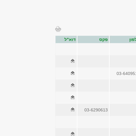
פון
פקס
דוא"ל
03-64095
03-6290613