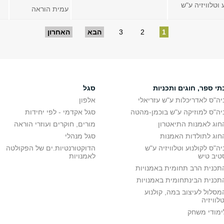
 וטלוויזיה ע"ש
עמית הוראה
1
2
3
הבא
האחרון
תי ספר, חוגים ותכניות
סגל
יה"ס לאדריכלות ע"ש עזריאלי
אלפון
יה"ס למוזיקה ע"ש בוכמן-מהטה
סגל אקדמי - לפי יחידות
חוג לאמנות התיאטרון
מורים, חוקרים ועוזרי הוראה
חוג לתולדות האמנות
סגל מנהלי
יה"ס לקולנוע וטלוויזיה ע"ש
הדוקטורנטיות.ים של הפקולטה
טיב טיש
לאמנויות
תכנית הרב תחומית באמנויות
תכנית הבינתחומית באמנויות
מסלול לעיצוב במה, קולנוע
טלוויזיה
ימודי משחק