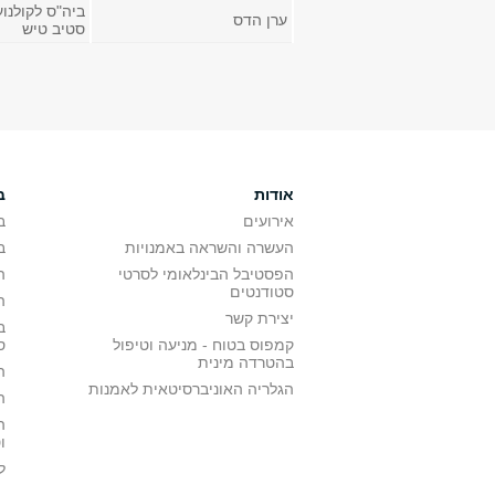
ביה"ס לקולנוע
ערן הדס
סטיב טיש
עמודים
אודות
ב
אירועים
ב
העשרה והשראה באמנויות
ב
הפסטיבל הבינלאומי לסרטי
ה
סטודנטים
ה
יצירת קשר
ב
קמפוס בטוח - מניעה וטיפול
ס
בהטרדה מינית
ה
הגלריה האוניברסיטאית לאמנות
ה
ה
ו
ל