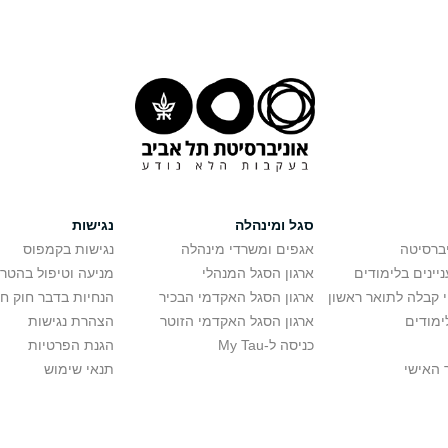
סגל ומינהלה
נגישות
יברסיטה
אגפים ומשרדי מינהלה
נגישות בקמפוס
יינים בלימודים
ארגון הסגל המנהלי
מניעה וטיפול בהטר
י קבלה לתואר ראשון
ארגון הסגל האקדמי הבכיר
הנחיות בדבר חוק ח
ימודים
ארגון הסגל האקדמי הזוטר
הצהרת נגישות
כניסה ל-My Tau
הגנת הפרטיות
 האישי
תנאי שימוש