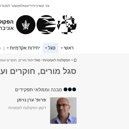
תוכן
תפריט
צור קשר
בית
ידיעון
אלפון
שער לסטודנ
עליון
ראשי
הפקול
אוניבר
ראשי
סגל
יחידות אקדמיות
מ
|
הינך נמצא כאן
>
הפקולטה לאמנויות
>
סגל
>
סגל מורים, חוקרים ועוז
סגל מורים, חוקרים ועוז
מבנה וממלאי תפקידים
פרופ' ערן נוימן
דקאן הפקולטה לאמנויות