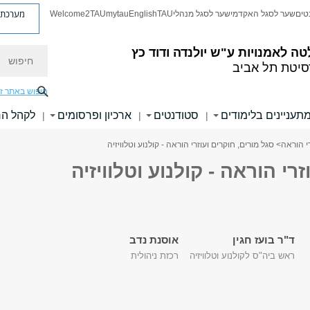
מערכת פ
טים
שער לסגל האקדמי
שער לסגל מנהלי
TAU
English
mytau
Welcome2TAU
חיפוש
טה לאמנויות
ע"ש יולנדה ודוד כץ
סיטת תל אביב
חיפוש באתר ז
תעניינים בלימודים
סטודנטים
ארכיון ופרסומים
לקהל ה
|
|
|
רי הוראה
> סגל מורים, חוקרים ועוזרי הוראה - קולנוע וטלוויזיה
רי הוראה - קולנוע וטלוויזיה
ד"ר בועז חגין
אוסנת נדב
ראש ביה"ס לקולנוע וטלוויזיה
רכזת ניהולית