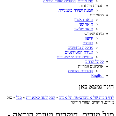
סגל מורים, חוקרים ועוזרי הוראה
תכניות מיוחדות
הבעה ויצירה באמנויות
מועמדים
תואר ראשון
תואר שני
תואר שלישי
מידע שימושי
ידיעון
טפסים
מחלקת מחשבים
אגודת הסטודנטים
שינויים וביטולי שיעורים
לקהל הרחב
ארכיונים וגלריות
קתדרות ומכונים
English
הינך נמצא כאן
לדף הבית של אוניברסיטת תל אביב
»
הפקולטה לאמנויות
»
סגל
»
סגל
מורים, חוקרים ועוזרי הוראה
סגל מורים, חוקרים ועוזרי הוראה -