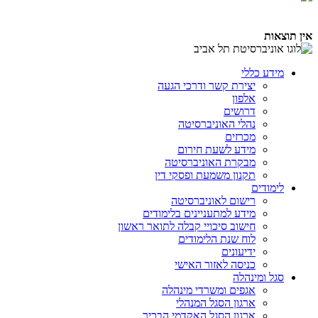
אין תוצאות
מידע כללי
יצירת קשר ודרכי הגעה
אלפון
דרושים
נהלי האוניברסיטה
מכרזים
מידע לשעת חירום
מבקרת האוניברסיטה
תקנון משמעת ופסקי דין
לימודים
רישום לאוניברסיטה
מידע למתעניינים בלימודים
חישוב סיכויי קבלה לתואר ראשון
לוח שנת הלימודים
ידיעונים
כניסה לאזור האישי
סגל ומינהלה
אגפים ומשרדי מינהלה
ארגון הסגל המנהלי
ארגון הסגל האקדמי הבכיר