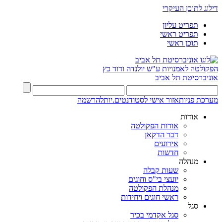
דילוג לתוכן העיקרי
תפריט עליון
תפריט ראשי
תוכן ראשי
הפקולטה לאמנויות
ע"ש יולנדה ודוד כץ
אוניברסיטת תל אביב
מערכת פניות
אזור אישי לסטודנטים.יות
להרשמה
אודות
אודות הפקולטה
דבר הדקאן
אירועים
חדשות
מנהלה
שעות קבלה
יועצי בי"ס וחוגים
מנהלת הפקולטה
ראשי חוגים ויחידות
סגל
סגל אקדמי בכיר