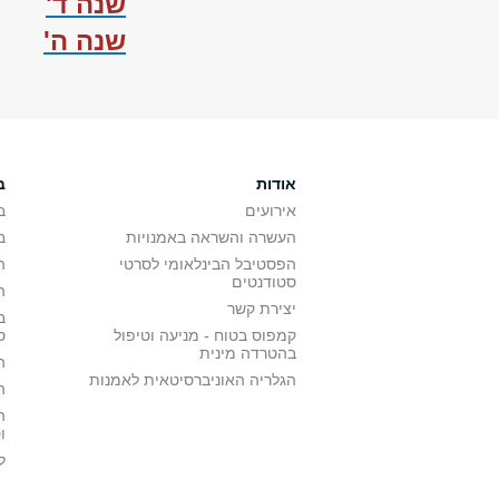
שנה ד'
שנה ה'
אודות
ב
אירועים
ב
העשרה והשראה באמנויות
ב
הפסטיבל הבינלאומי לסרטי
ה
סטודנטים
ה
יצירת קשר
ב
קמפוס בטוח - מניעה וטיפול
ס
בהטרדה מינית
ה
הגלריה האוניברסיטאית לאמנות
ה
ה
ו
ל