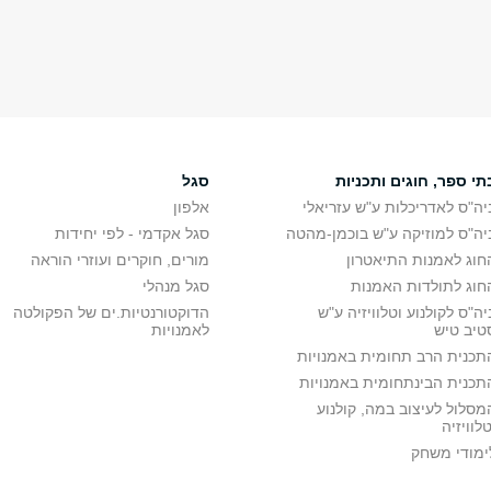
תי ספר, חוגים ותכניות
סגל
יה"ס לאדריכלות ע"ש עזריאלי
אלפון
יה"ס למוזיקה ע"ש בוכמן-מהטה
סגל אקדמי - לפי יחידות
חוג לאמנות התיאטרון
מורים, חוקרים ועוזרי הוראה
חוג לתולדות האמנות
סגל מנהלי
יה"ס לקולנוע וטלוויזיה ע"ש
הדוקטורנטיות.ים של הפקולטה
טיב טיש
לאמנויות
תכנית הרב תחומית באמנויות
תכנית הבינתחומית באמנויות
מסלול לעיצוב במה, קולנוע
טלוויזיה
ימודי משחק