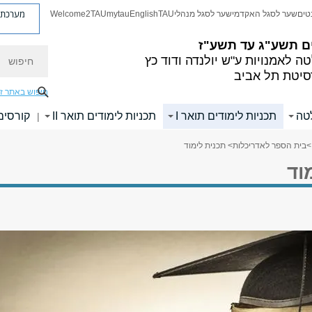
מערכת פ
טים
שער לסגל האקדמי
שער לסגל מנהלי
TAU
English
mytau
Welcome2TAU
ם
תשע"ג עד תשע"ז
חיפוש
ה לאמנויות
ע"ש יולנדה ודוד כץ
סיטת תל אביב
חיפוש באתר ז
לטה
תכניות לימודים תואר I
תכניות לימודים תואר II
קורסים
|
>
בית הספר לאדריכלות
> תכנית לימוד
וד