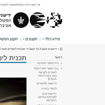
תוכן
תפריט
צור קשר
בית
ידיעון
אלפון
שער לסטודנ
עליון
ראשי
ידיעוני
הפקולט
אוניבר
מידע כללי
תקנונים
תקנון הפקו
|
|
הינך נמצא כאן
>
ידיעונים תשע"ג עד תשע"ז
>
תכניות לימודים תואר I
תכנית לימ
ראשי
בית הספר למוזיקה
בית הספר לאדריכלות
לימודים לקראת
בוגר באדריכלות
B.Arch
דרישות הלימודים
לימודי בחירה
דרישות קדם
לקורסים בתחום
ההנדסה