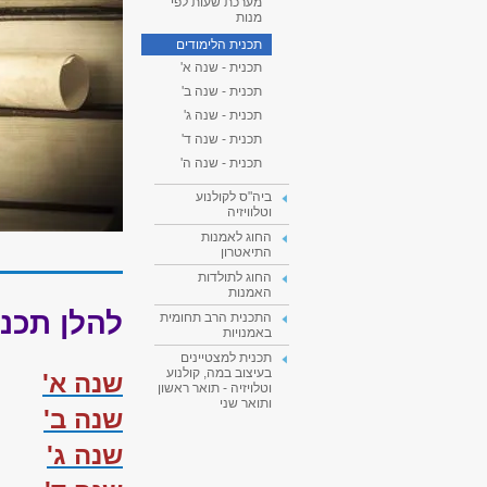
מערכת שעות לפי
מנות
תכנית הלימודים
תכנית - שנה א'
תכנית - שנה ב'
תכנית - שנה ג'
תכנית - שנה ד'
תכנית - שנה ה'
ביה"ס לקולנוע
וטלוויזיה
החוג לאמנות
התיאטרון
החוג לתולדות
האמנות
להלן תכני
התכנית הרב תחומית
באמנויות
תכנית למצטיינים
בעיצוב במה, קולנוע
שנה א'
וטלויזיה - תואר ראשון
ותואר שני
שנה ב'
שנה ג'