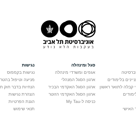
סגל ומינהלה
נגישות
יברסיטה
אגפים ומשרדי מינהלה
נגישות בקמפוס
יינים בלימודים
ארגון הסגל המנהלי
מניעה וטיפול בהטר
י קבלה לתואר ראשון
ארגון הסגל האקדמי הבכיר
הנחיות בדבר חוק ח
ימודים
ארגון הסגל האקדמי הזוטר
הצהרת נגישות
כניסה ל-My Tau
הגנת הפרטיות
 האישי
תנאי שימוש