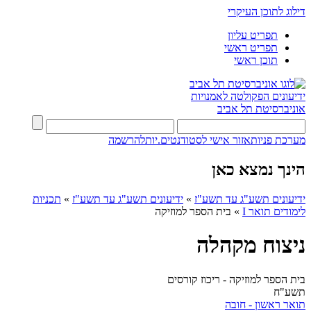
דילוג לתוכן העיקרי
תפריט עליון
תפריט ראשי
תוכן ראשי
ידיעונים
הפקולטה לאמנויות
אוניברסיטת תל אביב
מערכת פניות
אזור אישי לסטודנטים.יות
להרשמה
הינך נמצא כאן
ידיעונים תשע"ג עד תשע"ז
»
ידיעונים תשע"ג עד תשע"ז
»
תכניות
לימודים תואר I
»
בית הספר למוזיקה
ניצוח מקהלה
בית הספר למוזיקה - ריכוז קורסים
תשע"ח
תואר ראשון - חובה