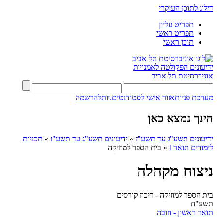
דילוג לתוכן העיקרי
תפריט עליון
תפריט ראשי
תוכן ראשי
ידיעונים
הפקולטה לאמנויות
אוניברסיטת תל אביב
מערכת פניות
אזור אישי לסטודנטים.יות
להרשמה
הינך נמצא כאן
ידיעונים תשע"ג עד תשע"ז
»
ידיעונים תשע"ג עד תשע"ז
»
תכניות
לימודים תואר I
»
בית הספר למוזיקה
ניצוח מקהלה
בית הספר למוזיקה - ריכוז קורסים
תשע"ח
תואר ראשון - חובה