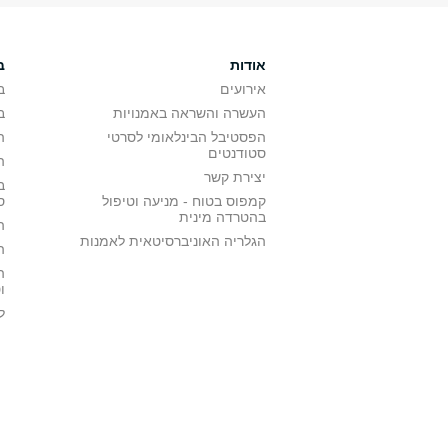
אודות
ב
אירועים
ב
העשרה והשראה באמנויות
ב
הפסטיבל הבינלאומי לסרטי
ה
סטודנטים
ה
יצירת קשר
ב
קמפוס בטוח - מניעה וטיפול
ס
בהטרדה מינית
ה
הגלריה האוניברסיטאית לאמנות
ה
ה
ו
ל