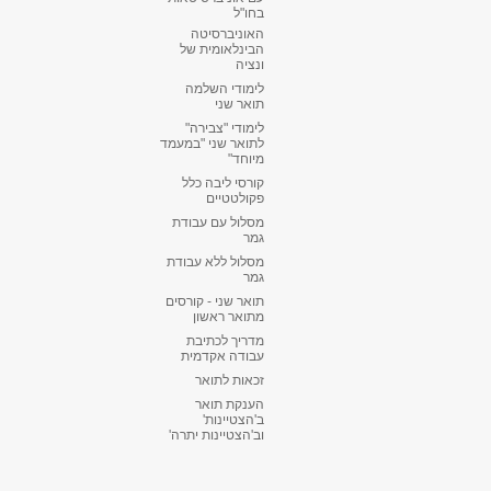
בחו"ל
האוניברסיטה
הבינלאומית של
ונציה
לימודי השלמה
תואר שני
לימודי "צבירה"
לתואר שני "במעמד
מיוחד"
קורסי ליבה כלל
פקולטטיים
מסלול עם עבודת
גמר
מסלול ללא עבודת
גמר
תואר שני - קורסים
מתואר ראשון
מדריך לכתיבת
עבודה אקדמית
זכאות לתואר
הענקת תואר
ב'הצטיינות'
וב'הצטיינות יתרה'