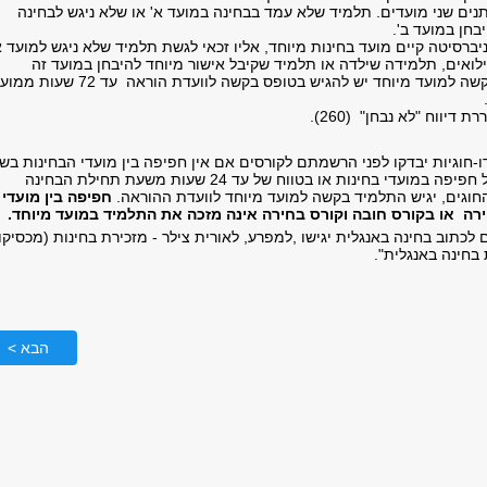
נים שני מועדים. תלמיד שלא עמד בבחינה במועד א' או שלא ניגש לבחינה
בחן במועד ב'.
ברסיטה קיים מועד בחינות מיוחד, אליו זכאי לגשת תלמיד שלא ניגש למועד א
ילואים, תלמידה שילדה או תלמיד שקיבל אישור מיוחד להיבחן במועד זה
מוועדת ההוראה. בקשה למועד מיוחד יש להגיש בטופס בקשה לוועדת הוראה עד 72 שע
 דיווח "לא נבחן" (260).
-חוגיות יבדקו לפני הרשמתם לקורסים אם אין חפיפה בין מועדי הבחינות בשנ
החוגים. במקרים של חפיפה במועדי בחינות או בטווח של עד 24 שעות משעת תחילת הבחינה
החוגים, יגיש התלמיד בקשה למועד מיוחד לוועדת ההוראה.
חפיפה בין מועדי
ירה או בקורס חובה וקורס בחירה אינה מזכה את התלמיד במועד מיוחד.
 לכתוב בחינה באנגלית יגישו ,למפרע, לאורית צילר - מזכירת בחינות (מכסיקו
הבא >