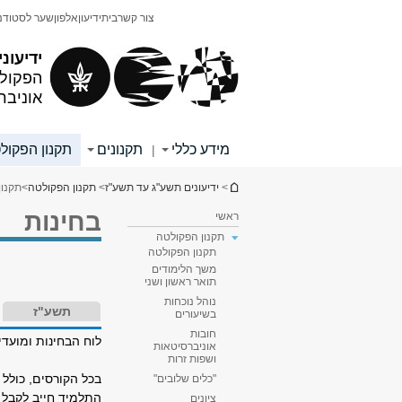
תוכן
תפריט
צור קשר
בית
ידיעון
אלפון
שער לסטודנ
עליון
ראשי
ידיעוני
הפקולט
אוניבר
מידע כללי
תקנונים
תקנון הפקול
|
הינך נמצא כאן
>
ידיעונים תשע"ג עד תשע"ז
>
תקנון הפקולטה
>
תקנון
בחינות
ראשי
תקנון הפקולטה
תקנון הפקולטה
משך הלימודים
תואר ראשון ושני
נוהל נוכחות
תשע"ז
בשיעורים
חובות
לוח הבחינות ומועד
אוניברסיטאות
ושפות זרות
בכל הקורסים, כולל 
"כלים שלובים"
התלמיד חייב לקבל צ
ציונים