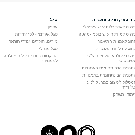
תי ספר, חוגים ותכניות
סגל
יה"ס לאדריכלות ע"ש עזריאלי
אלפון
יה"ס למוזיקה ע"ש בוכמן-מהטה
סגל אקדמי - לפי יחידות
חוג לאמנות התיאטרון
מורים, חוקרים ועוזרי הוראה
חוג לתולדות האמנות
סגל מנהלי
יה"ס לקולנוע וטלוויזיה ע"ש
הדוקטורנטיות.ים של הפקולטה
טיב טיש
לאמנויות
תכנית הרב תחומית באמנויות
תכנית הבינתחומית באמנויות
מסלול לעיצוב במה, קולנוע
טלוויזיה
ימודי משחק