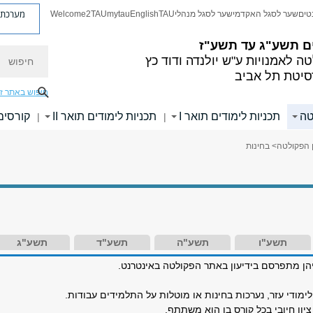
מערכת פ
טים
שער לסגל האקדמי
שער לסגל מנהלי
TAU
English
mytau
Welcome2TAU
ם
תשע"ג עד תשע"ז
חיפוש
ה לאמנויות
ע"ש יולנדה ודוד כץ
סיטת תל אביב
חיפוש באתר ז
טה
תכניות לימודים תואר I
תכניות לימודים תואר II
קורסים
|
|
 הפקולטה
> בחינות
תשע"ו
תשע"ה
תשע"ד
תשע"ג
יהן מתפרסם בידיעון באתר הפקולטה באינטרנט.
לימודי עזר, נערכות בחינות או מוטלות על התלמידים עבודות.
יון חיובי בכל קורס בו הוא משתתף.