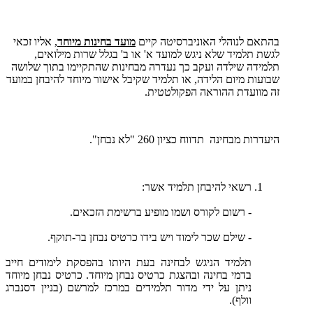
בהתאם לנוהלי האוניברסיטה קיים
מועד בחינות מיוחד
, אליו זכאי
לגשת תלמיד שלא ניגש למועד א' או ב' בגלל שרות מילואים,
תלמידה שילדה ועקב כך נעדרה מבחינות שהתקיימו בתוך שלושה
שבועות מיום הלידה, או תלמיד שקיבל אישור מיוחד להיבחן במועד
זה מוועדת ההוראה הפקולטטית.
היעדרות מבחינה תדווח כציון 260 "לא נבחן".
רשאי להיבחן תלמיד אשר:
- רשום לקורס ושמו מופיע ברשימת הזכאים.
- שילם שכר לימוד ויש בידו כרטיס נבחן בר-תוקף.
תלמיד הניגש לבחינה בעת היותו בהפסקת לימודים חייב
בדמי בחינה ובהצגת כרטיס נבחן מיוחד. כרטיס נבחן מיוחד
ניתן על ידי מדור תלמידים במרכז למרשם (בניין דסנברג
וולף).