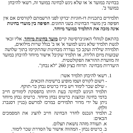
בבחינה במועד א' או שלא ניגש לבחינה במועד זה, רשאי להיבחן
במועד ב'.
תלמידים בתכניות דו-חוגיות יבדקו לפני הרשמתם לקורסים אם אין
חפיפה בין מועדי הבחינות בשני החוגים.
חפיפה בין מועדי בחינות
אינה מזכה את התלמיד במועד מיוחד.
בהתאם לנוהלי האוניברסיטה קיים
מועד בחינות מיוחד
, אליו זכאי
לגשת תלמיד שלא ניגש למועד א' או ב' בגלל שרות מילואים,
תלמידה שילדה ועקב כך נעדרה מבחינות שהתקיימו בתוך שלושה
שבועות מיום הלידה, או תלמיד שקיבל אישור מיוחד להיבחן במועד
זה מוועדת ההוראה הפקולטטית.
היעדרות מבחינה תדווח כציון 260 "לא נבחן".
רשאי להיבחן תלמיד אשר:
- רשום לקורס ושמו מופיע ברשימת הזכאים.
- שילם שכר לימוד ויש בידו כרטיס נבחן בר-תוקף.
תלמיד הניגש לבחינה בעת היותו בהפסקת לימודים חייב
בדמי בחינה ובהצגת כרטיס נבחן מיוחד. כרטיס נבחן מיוחד
ניתן על ידי מדור תלמידים במרכז למרשם (בניין דסנברג
וולף).
תלמיד הנכנס לחדר הבחינה חייב להציג את המסמכים
הבאים:
א. תעודה מזהה נושאת תצלום.
ב. כרטיס נבחן - המהווה אישור על הסדרת שכר לימוד.