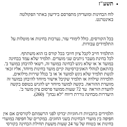
תשע"ז
לוח הבחינות ומועדיהן מתפרסם בידיעון באתר הפקולטה
באינטרנט.
בכל הקורסים, כולל לימודי עזר, נערכות בחינות או מוטלות על
התלמידים עבודות.
התלמיד חייב לקבל ציון חיובי בכל קורס בו הוא משתתף.
לכל בחינת מעבר ניתנים שני מועדים. תלמיד שלא עמד בבחינה
במועד א' או שלא ניגש לבחינה במועד זה, רשאי להיבחן במועד ב'.
בהתאם לנוהלי האוניברסיטה קיים מועד בחינות מיוחד, אליו זכאי
לגשת תלמיד שלא ניגש למועד א' או ב' בגלל שירות מילואים,
תלמידה שילדה או תלמיד שקיבל אישור מיוחד להיבחן במועד זה
מוועדת ההוראה. בקשה למועד מיוחד יש להגיש בטופס בקשה
לוועדת הוראה עד 72 שעות ממועד פרסום ציון מועד ב'.
היעדרות מבחינה גוררת דיווח "לא נבחן" (260).
תלמידים בתכניות דו-חוגיות יבדקו לפני הרשמתם לקורסים אם אין
חפיפה בין מועדי הבחינות בשני החוגים. במקרים של חפיפה במועדי
בחינות או בטווח של עד 24 שעות משעת תחילת הבחינה בקורסי