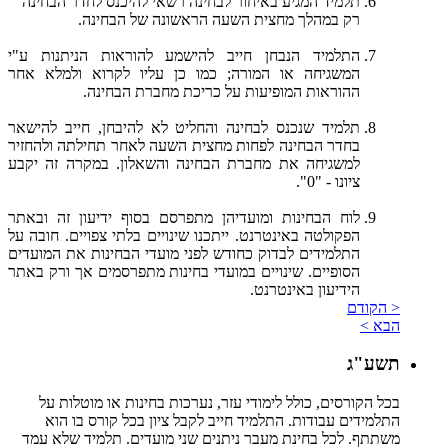
תלמיד המגיע באיחור לבחינה רשאי להיכנס לחדר הבחינה
רק במהלך מחצית השעה הראשונה של הבחינה.
התלמיד הנבחן חייב להישמע להוראות הניתנות ע"י
המשגיחה או המורה; כמו כן עליו לקרוא ולמלא אחר
ההוראות המופיעות על כריכת מחברת הבחינה.
תלמיד שנכנס לבחינה והחליט לא להיבחן, חייב להישאר
בחדר הבחינה לפחות מחצית השעה לאחר תחילתה ולהחזיר
למשגיחה את מחברת הבחינה והשאלון. במקרה זה יקבע
ציונו - "0".
לוח הבחינות ומועדיהן מתפרסם בסוף ידיעון זה ובאתר
הפקולטה באינטרנט. ייתכנו שינויים בלתי צפויים. חובה על
התלמידים לבדוק כחודש לפני מועדי הבחינות את המועדים
הסופיים. שינויים במועדי בחינות מתפרסמים אך ורק באתר
הידיעון באינטרנט.
< הקודם
הבא >
תשע"ג
בכל הקורסים, כולל לימודי עזר, נערכות בחינות או מוטלות על
התלמידים עבודות. התלמיד חייב לקבל ציון בכל קורס בו הוא
משתתף. לכל בחינת מעבר ניתנים שני מועדים. תלמיד שלא עמד