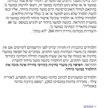
לכל בחינת מעבר ניתנים שני מועדים. תלמיד שלא עמד בבחינה
במועד א' או שלא ניגש לבחינה במועד זה, רשאי להיבחן במועד ב'.
בהתאם לנוהלי האוניברסיטה קיים מועד בחינות מיוחד, אליו זכאי
לגשת תלמיד שלא ניגש למועד א' או ב' בגלל שירות מילואים,
תלמידה שילדה או תלמיד שקיבל אישור מיוחד להיבחן במועד זה
מוועדת ההוראה. בקשה למועד מיוחד יש להגיש בטופס עד 48
שעות מתאריך הבחינה במועד ב'.
היעדרות מבחינה גוררת דיווח 260 "לא נבחן".
תלמידים בתכניות דו-חוגיות יבדקו לפני הרשמתם לקורסים אם אין
חפיפה בין מועדי הבחינות בשני החוגים. במקרים של חפיפה במועדי
בחינות או בטווח של עד 24 שעות משעת תחילת הבחינה בקורסי
חובה בשני החוגים, יגיש התלמיד בקשה מועד מיוחד לוועדת
ההוראה.
חפיפה בין מועדי בחינות בקורסי בחירה אינה מזכה את
התלמיד במועד מיוחד.
תלמידים המעוניינים לכתוב בחינה באנגלית יגישו ,למפרע, לאורית
צילר - מזכירת בחינות (מכסיקו 202), "טופס כתיבת בחינה
באנגלית".
< הקודם