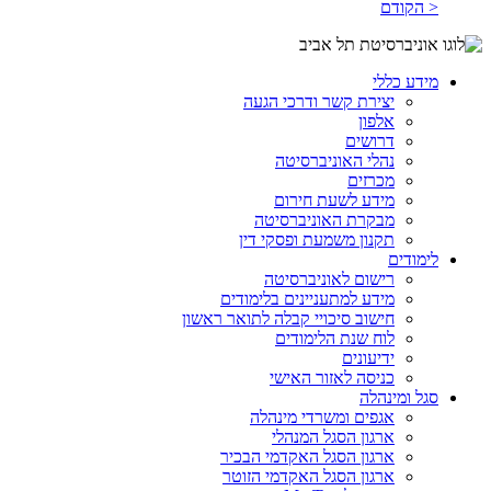
< הקודם
מידע כללי
יצירת קשר ודרכי הגעה
אלפון
דרושים
נהלי האוניברסיטה
מכרזים
מידע לשעת חירום
מבקרת האוניברסיטה
תקנון משמעת ופסקי דין
לימודים
רישום לאוניברסיטה
מידע למתעניינים בלימודים
חישוב סיכויי קבלה לתואר ראשון
לוח שנת הלימודים
ידיעונים
כניסה לאזור האישי
סגל ומינהלה
אגפים ומשרדי מינהלה
ארגון הסגל המנהלי
ארגון הסגל האקדמי הבכיר
ארגון הסגל האקדמי הזוטר