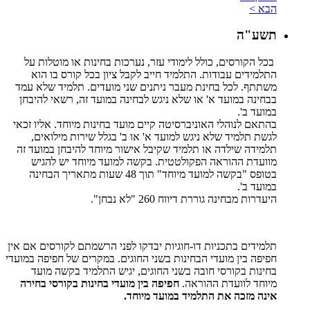
הבא >
תשע"ה
בכל הקורסים, כולל לימודי עזר, נערכות בחינות או מוטלות על
התלמידים עבודות. התלמיד חייב לקבל ציון בכל קורס בו הוא
משתתף. לכל בחינת מעבר ניתנים שני מועדים. תלמיד שלא עמד
בבחינה במועד א' או שלא ניגש לבחינה במועד זה, רשאי להיבחן
במועד ב'.
בהתאם לנוהלי האוניברסיטה קיים מועד בחינות מיוחד. אליו זכאי
לגשת תלמיד שלא ניגש למועד א' או ב' בגלל שירות מילואים,
תלמידה שילדה או תלמיד שקיבל אישור מיוחד להיבחן במועד זה
מוועדת ההוראה הפקולטטית. בקשה למועד מיוחד יש להגיש
בטופס "בקשה למועד מיוחד" תוך 48 שעות מתאריך הבחינה
במועד ב'.
היעדרות מבחינה גוררת דיווח 260 "לא נבחן".
תלמידים בתכניות דו-חוגיות יבדקו לפני הרשמתם לקורסים אם אין
חפיפה בין מועדי הבחינות בשני החוגים. במקרים של חפיפה במועדי
בחינות בקורסי חובה בשני החוגים, יגיש התלמיד בקשה מועד
מיוחד לוועדת ההוראה.
חפיפה בין מועדי בחינות בקורסי בחירה
אינה מזכה את התלמיד במועד מיוחד.