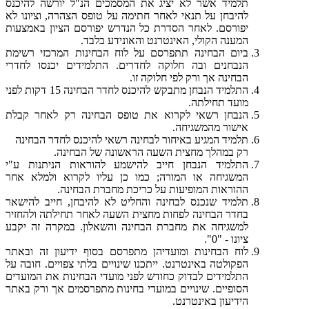
תלמיד אשר לא יציג את המסמכים הנ"ל יורשה להיכנס
להיבחן על תנאי לאחר חתימה על טופס הצהרה, וציונו לא
יפורסם. לאחר הסדרת כל הנדרש יפורסם הציון באמצעות
המענה הקולי, האינטרנט והאונידע בלבד.
ביום הבחינה תתפרסם על לוח הבחינות המרכזי רשימת
הנבחנים ובה חלוקה לחדרים. התלמידים יכנסו לחדרי
הבחינה אך ורק לפי חלוקה זו.
התלמיד הנבחן מתבקש להיכנס לחדר הבחינה 15 דקות לפני
מועד תחילתה.
הנבחן רשאי לקרוא את טופס הבחינה רק לאחר קבלת
אישור מהמשגיחה.
תלמיד המגיע באיחור לבחינה רשאי להיכנס לחדר הבחינה
רק במהלך מחצית השעה הראשונה של הבחינה.
התלמיד הנבחן חייב להישמע להוראות הניתנות ע"י
המשגיחה או המורה; כמו כן עליו לקרוא ולמלא אחר
ההוראות המופיעות על כריכת מחברת הבחינה.
תלמיד שנכנס לבחינה והחליט לא להיבחן, חייב להישאר
בחדר הבחינה לפחות מחצית השעה לאחר תחילתה ולהחזיר
למשגיחה את מחברת הבחינה והשאלון. במקרה זה יקבע
ציונו - "0".
לוח הבחינות ומועדיהן מתפרסם בסוף ידיעון זה ובאתר
הפקולטה באינטרנט. ייתכנו שינויים בלתי צפויים. חובה על
התלמידים לבדוק כחודש לפני מועדי הבחינות את המועדים
הסופיים. שינויים במועדי בחינות מתפרסמים אך ורק באתר
הידיעון באינטרנט.