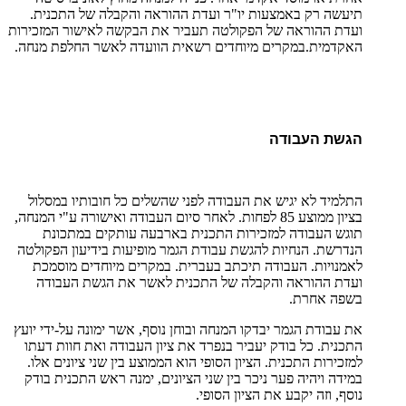
תיעשה רק באמצעות יו"ר ועדת ההוראה והקבלה של התכנית.
ועדת ההוראה של הפקולטה תעביר את הבקשה לאישור המזכירות
האקדמית.במקרים מיוחדים רשאית הוועדה לאשר החלפת מנחה.
הגשת העבודה
התלמיד לא יגיש את העבודה לפני שהשלים כל חובותיו במסלול
בציון ממוצע 85 לפחות. לאחר סיום העבודה ואישורה ע"י המנחה,
תוגש העבודה למזכירות התכנית בארבעה עותקים במתכונת
הנדרשת. הנחיות להגשת עבודת הגמר מופיעות בידיעון הפקולטה
לאמנויות. העבודה תיכתב בעברית. במקרים מיוחדים מוסמכת
ועדת ההוראה והקבלה של התכנית לאשר את הגשת העבודה
בשפה אחרת.
את עבודת הגמר יבדקו המנחה ובוחן נוסף, אשר ימונה על-ידי יועץ
התכנית. כל בודק יעביר בנפרד את ציון העבודה ואת חוות דעתו
למזכירות התכנית. הציון הסופי הוא הממוצע בין שני ציונים אלו.
במידה ויהיה פער ניכר בין שני הציונים, ימנה ראש התכנית בודק
נוסף, וזה יקבע את הציון הסופי.