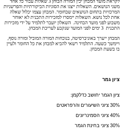
לקראת מועד המבחן יכין המורה הבוחן 3 שאלות עבור כל אחד
משני הנושאים. השאלות ייצגו את הסוגיות הביקורתיות והפרשניות
המרכזיות בתחום הנושאים שבחומר. המבחן עצמו יכלול שאלה
אחת לכל נושא. השאלות יימסרו למזכירות התכנית לא יאוחר
משבוע לפני מועד הבחינה. השאלון יועבר לתלמיד על ידי מזכירות
התכנית 3 ימים לפני המועד שנקבע לעריכת המבחן.
המבחן ייערך באוניברסיטה, בנוכחות המורה המוביל ומורה נוסף,
ויימשך כשעה. התלמיד רשאי להביא למבחן את כל החומר ולעיין
בו בשעת המבחן.
ציון גמר
ציון הגמר יחושב כדלקמן:
30% ציוני השיעורים והרפראטים
40% ציוני הסמינריונים
30% ציוני בחינת הגמר