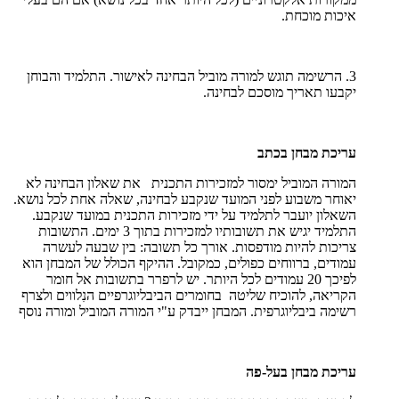
איכות מוכחת.
3. הרשימה תוגש למורה מוביל הבחינה לאישור. התלמיד והבוחן
יקבעו תאריך מוסכם לבחינה.
עריכת מבחן בכתב
המורה המוביל ימסור למזכירות התכנית את שאלון הבחינה לא
יאוחר משבוע לפני המועד שנקבע לבחינה, שאלה אחת לכל נושא.
השאלון יועבר לתלמיד על ידי מזכירות התכנית במועד שנקבע.
התלמיד יגיש את תשובותיו למזכירות בתוך 3 ימים. התשובות
צריכות להיות מודפסות. אורך כל תשובה: בין שבעה לעשרה
עמודים, ברווחים כפולים, כמקובל. ההיקף הכולל של המבחן הוא
לפיכך 20 עמודים לכל היותר. יש לרפרר בתשובות אל חומר
הקריאה, להוכיח שליטה בחומרים הביבליוגרפיים הנִלווים ולצרף
רשימה ביבליוגרפית. המבחן ייבדק ע"י המורה המוביל ומורה נוסף
עריכת מבחן בעל-פה