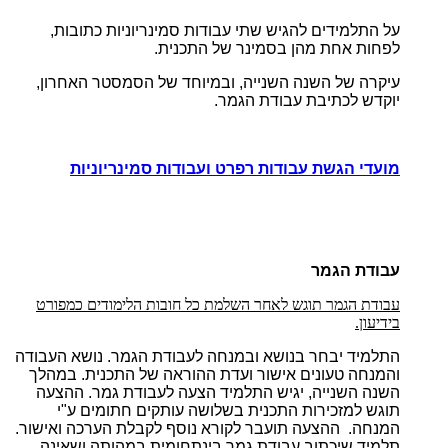
על התלמידים להגיש שתי עבודות סמינריוניות כתובות,
לפחות אחת מהן בסמינר של התכנית.
עיקרה של השנה השנייה, ובמיוחד של הסמסטר האחרון,
יוקדש לכתיבת עבודת הגמר.
מועדי הגשת עבודות רפרט ועבודות סמינריוניות
עבודת הגמר
עבודת הגמר תוגש לאחר השלמת כל חובות הלימודים כמפורט
בידיעון.
התלמיד יבחר בנושא ובמנחה לעבודת הגמר. נושא העבודה
והמנחה טעונים אישור ועדת ההוראה של התכנית. במהלך
השנה השנייה, יגיש התלמיד הצעה לעבודת גמר. ההצעה
תוגש למזכירות התכנית בשלושה עותקים חתומים ע"י
המנחה. ההצעה תועבר לקורא נוסף לקבלת הערכה ואישור.
תלמיד שיכתוב עבודת גמר בינתחומית במהותה ושאינה