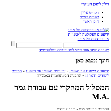
דילוג לתוכן העיקרי
תפריט עליון
תפריט ראשי
תוכן ראשי
ידיעונים
הפקולטה לאמנויות
אוניברסיטת תל אביב
מערכת פניות
אזור אישי לסטודנטים.יות
להרשמה
הינך נמצא כאן
ידיעונים תשע"ג עד תשע"ז
»
ידיעונים תשע"ג עד תשע"ז
»
תכניות
לימודים תואר II
»
התכנית הבינתחומית באמנויות
המסלול המחקרי עם עבודת גמר
.M.A
התכנית הבינתחומית - ריכוז קורסים