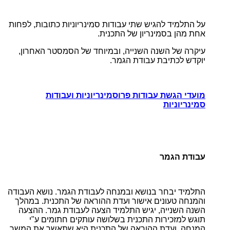
על התלמיד להגיש שתי עבודות סמינריוניות כתובות, לפחות
אחת מהן בסמינריון של התכנית.
עיקרה של השנה השנייה, ובמיוחד של הסמסטר האחרון,
יוקדש לכתיבת עבודת הגמר.
מועדי הגשת עבודות פרוסמינריוניות ועבודות
סמינריוניות
עבודת הגמר
התלמיד יבחר בנושא ובמנחה לעבודת הגמר. נושא העבודה
והמנחה טעונים אישור ועדת ההוראה של התכנית. במהלך
השנה השנייה, יגיש התלמיד הצעה לעבודת גמר. ההצעה
תוגש למזכירות התכנית בשלושה עותקים חתומים ע"י
המנחה. ועדת ההוראה של התכנית היא שתאשר את המשך