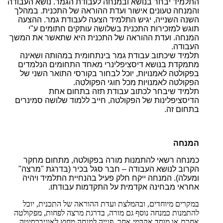
התלמיד יבחר בנושא ובמנחה לעבודת הגמר. נושא העבודה
והמנחה טעונים אישור ועדת ההוראה של התכנית. במהלך
השנה השנייה, יגיש התלמיד הצעה לעבודת גמר. ההצעה
תוגש למזכירות התכנית בשלושה עותקים חתומים ע"י
המנחה. ועדת ההוראה של התכנית היא שתאשר את המשך
העבודה.
תלמיד שיכתוב עבודת גמר בינתחומית במהותה ושאינה
מתמקדת בנושא דיסציפלינרי מאחד התחומים הנלמדים
בפקולטה לאמנויות, יוכל לבחור בקורסי התואר השני של
הפקולטה לאמנויות מכל חוגי הפקולטה.
תלמיד שיבחר לכתוב עבודת תזה בתחום אחת
הדיסציפלינות של הפקולטה, חייב ללמוד שלושה סמינרים
בתחום זה.
המנחה
כמנחה רשאי להתמנות מורה בפקולטה, מתחום מחקר
הקרוב לנושא העבודה – חבר סגל בכיר (בדרגת "מרצה"
ומעלה). המנחה ייקח חלק פעיל בהנחיית התלמיד ויהיה
אחראי מבחינה אקדמית על התקדמות עבודתו.
במקרים מיוחדים, ובהמלצת ועדת ההוראה של התכנית, יוכל
להתמנות כמנחה נוסף גם מורה, בדרגת מרצה לפחות, מפקולטה
אחרת או מוסד אקדמי אחר. פנייה למנחה מחוץ לאוניברסיטה