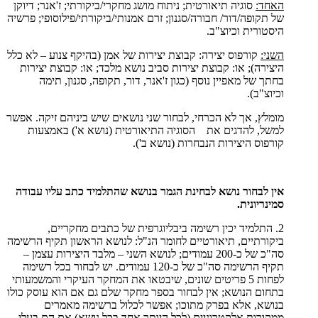
האחד:
סוגיה תיאורטית; ניתוח מושג מחקרי/ביקורתי; ז'אנר; דיוקן
של תקופה/דור/ חבורה/סגנון; זרם אמנותי/ביקורתי/פילוסופי; פרשיה
היסטורית וכיוצ"ב.
השני:
קורפוס יצירה: קבוצת יצירות של אמן (בהיקף צנוע – לא כלל
היצירה); או: קבוצת יצירות סביב נושא מלכד; או: קבוצת יצירות
בחתך של מאפיין נוסף (כגון ז'אנר, דור, תקופה, סגנון, תימה
וכיוצ"ב).
מומלץ, אך לא הכרחי, לבחור שני נושאים שיש ביניהם זיקה. אפשר
למשל, להדגים את הסוגיה התיאורטית (נושא א') באמצעות
קורפוס היצירות הנבחרות (נושא ב').
אין לבחור נושא לבחינת הגמר בנושא שהתלמיד כתב עליו עבודה
סמינריונית.
2. התלמיד יכין רשימה ביבליוגרפית של כתבים מחקריים,
ביקורתיים, תיאורטיים לחומר הנ"ל: לנושא הראשון תקיף הרשימה
סה"כ של כ-200 עמודים; לנושא השני – מלבד היצירות עצמן –
תקיף הרשימה סה"כ של כ-120 עמודים. יש לבחור בכל רשימה
לפחות 5 פריטים שונים, שיבטאו את המחקר העיקרי והמשמעותי
בתחום הנושא; אין לבחור בספר מחקר שלם גם אם הוא עוסק כולו
בנושא, אלא בפרק מתוכו; אפשר לכלול ברשימה מאמרים
ממקורות אלקטרוניים (לכל היותר אחד בכל נושא) אם הם בעלי