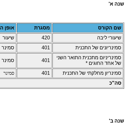
שנה א'
שם הקורס
מסגרת
אופן ה
שיעורי ליבה
420
שיעור
סמינריונים של התכנית
401
סמינר
סמינריניום מתכנית התואר השני
401
סמינר
של אחד החוגים *
סמינריון מחלקתי של התכנית
401
סמינר
סה"כ
שנה ב'