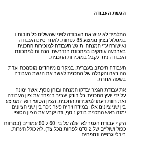
הגשת העבודה
התלמיד לא יגיש את העבודה לפני שהשלים כל חובותיו
במסלול בציון ממוצע 85 לפחות. לאחר סיום העבודה
ואישורה ע"י המנחה, תוגש העבודה למזכירות התכנית
בארבעה עותקים במתכונת הנדרשת. הנחיות למתכונת
העבודה ניתן לקבל במזכירות התכנית.
העבודה תיכתב בעברית. במקרים מיוחדים מוסמכת ועדת
ההוראה והקבלה של התכנית לאשר את הגשת העבודה
בשפה אחרת.
את עבודת הגמר יבדקו המנחה ובוחן נוסף, אשר ימונה
על-ידי יועץ התכנית. כל בודק יעביר בנפרד את ציון העבודה
ואת חוות דעתו למזכירות התכנית. הציון הסופי הוא הממוצע
בין שני ציונים אלו. במידה ויהיה פער ניכר בין שני הציונים,
ימנה ראש התכנית בודק נוסף, וזה יקבע את הציון הסופי.
היקף עבודת הגמר לא יעלה על בין 60 ל 80 עמודים (במרווח
כפול ושוליים של 2 ס"מ לפחות מכל צד), לא כולל הערות,
ביבליוגרפיה ונספחים.