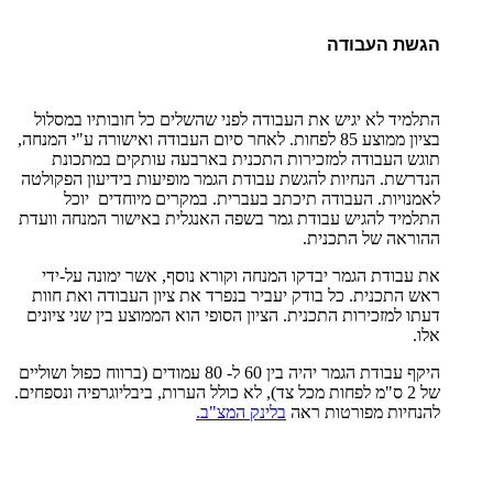
הגשת העבודה
התלמיד לא יגיש את העבודה לפני שהשלים כל חובותיו במסלול
בציון ממוצע 85 לפחות. לאחר סיום העבודה ואישורה ע"י המנחה,
תוגש העבודה למזכירות התכנית בארבעה עותקים במתכונת
הנדרשת. הנחיות להגשת עבודת הגמר מופיעות בידיעון הפקולטה
לאמנויות. העבודה תיכתב בעברית. במקרים מיוחדים יוכל
התלמיד להגיש עבודת גמר בשפה האנגלית באישור המנחה וועדת
ההוראה של התכנית.
את עבודת הגמר יבדקו המנחה וקורא נוסף, אשר ימונה על-ידי
ראש התכנית. כל בודק יעביר בנפרד את ציון העבודה ואת חוות
דעתו למזכירות התכנית. הציון הסופי הוא הממוצע בין שני ציונים
אלו.
היקף עבודת הגמר יהיה בין 60 ל- 80 עמודים (ברווח כפול ושוליים
של 2 ס"מ לפחות מכל צד), לא כולל הערות, ביבליוגרפיה ונספחים.
להנחיות מפורטות ראה
בלינק המצ"ב.