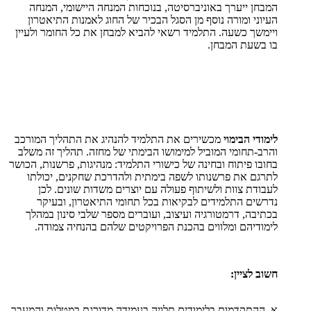
המבחן ייערך באוניברסיטה, בנוכחות המנחה היישומי, המנחה
העיוני ומורה נוסף מן הסגל הבכיר של החוג לאמנות התיאטרון
ויימשך כשעה. התלמיד רשאי להביא למבחן את כל החומר ולעיין
בו בשעת המבחן.
לימודי הבימוי
מכשירים את התלמיד להנהיג את התהליך המורכב
והרב-תחומי המוביל למימושו הבימתי של מחזה. תהליך זה משלב
בחובו פיתוח ובחינה של כישורי התלמיד: מנהיגות, פרשנות, הכושר
לתרגם את פרשנותו לשפה בימתית ולהדרכת שחקנים, יכולתו
לעבודת צוות ולשיתוף פעולה עם יוצרים משדות שונים. לכן
נדרשים התלמידים לבקיאות בכל תחומי התיאטרון, ובעיקר
בכתיבה, דרמטורגיה ועיצוב, ועוברים מספר שלבי סינון במהלך
לימודיהם ומלווים בהכנת הפרויקטים שלהם בהנחיה צמודה.
חשוב לציין:
א. ההתקדמות בלימודים תלויה בעמידה מדורגת במטלות והמעבר