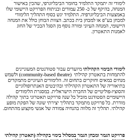
לימודי זה יתמקד התלמיד בחומר הביבליוגרפי, שהכין באישור
המנחה, בהיקף של כ- 250 עמודים ובניתוח הפרויקט היישומי שלו
באמצעות הביבליוגרפיה. התלמיד יגש בסוף התהליך הלימודי
למבחן בע"פ או למבחן בית בכתב. הצוות הבוחן כולל את המנחה
היישומי, המנחה העיוני ומורה נוסף מן הסגל הבכיר של החוג
לאמנות התאטרון.
לימודי הבימוי הקהילתי
מיועדים עבור סטודנטים המעוניינים
להתמחות בתאטרון קהילתי (
community-based theatre
) ולשמש
מנחים במאים וחוקרים בתחום זה. הלימודים העיוניים מתמקדים
בתיאוריה של התאטרון הקהילתי ובהיבטים האנתרופולוגיים
והסוציו-פוליטיים של החברה הישראלית. במסגרת הלימודים
היישומיים הסטודנט מוביל כל שנה פרויקט תאטרוני בתוך קהילה
מודרת. כל פרויקט מתמקד בתהליך יצירתי שונה של הפקת מופע
קהילתי. תהליך זה מלווה בהנחיה צמודה של אנשי מקצוע מהתחום.
פרויקט הגמר ומבחן הגמר במסלול בימוי בקהילה (תאטרון קהילתי