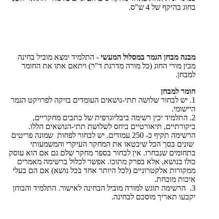
בחוג בהיקף של 4 ש"ס.
מבנה מבחן הגמר במסלול המעשי
- התלמיד ימצא מוביל בחינה
מבין מורי החוג (כל מורה מדרגת ד"ר) ויתאם אתו את החומר
למבחן.
חומר למבחן
1. יש לבחור שלושה תתי-נושאים העומדים בזיקה לפרויקט הגמר
היישומי.
2. התלמיד יכין רשימה ביבליוגרפית של כתבים מחקריים,
ביקורתיים, תיאורטיים ביחס לשלושת תתי-הנושאים הללו.
הרשימה תקיף כ- 250 עמודים. יש לבחור לפחות שמונה פריטים
שונים בסך הכל שיבטאו את המחקר העיקרי והמשמעותי
בתחומים שנבחרו. אין לבחור בספר מחקר שלם גם אם הוא עוסק
כולו בנושא, אלא בפרק מתוכו. אפשר לכלול ברשימה מאמרים
ממקורות אלקטרוניים (לכל היותר אחד בכל נושא) אם הם בעלי
איכות מוכחת.
3. הרשימה תוגש למורה מוביל הבחינה לאישור. התלמיד והבוחן
יקבעו תאריך מוסכם לבחינה.