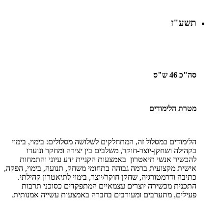
תשע"ז
סה"כ 46 ש"ס
מטרת הלימודים
הלימודים במסלול זה, המתחלקים לשלושה מסלולים: בימוי, בימוי
בקהילה ושחקן-יוצר-חוקר, משלבים בין יצירה ומחקר ונועדו
להכשיר אנשי תיאטרון באמצעות הקניית ידע עיוני והתמחות
אישית מקצועית ברמה גבוהה בתחומי משחק, תנועה, בימוי, הפקה,
כתיבה ודרמטורגיה, שחקן חוקר/יוצר, בימוי לתיאטרון קהילתי.
התכנית מכשירה יוצרים עצמאיים המתפקדים כסוכני תרבות
פעילים, מתערבים ומעורבים בחברה באמצעות עשייה אמנותית.