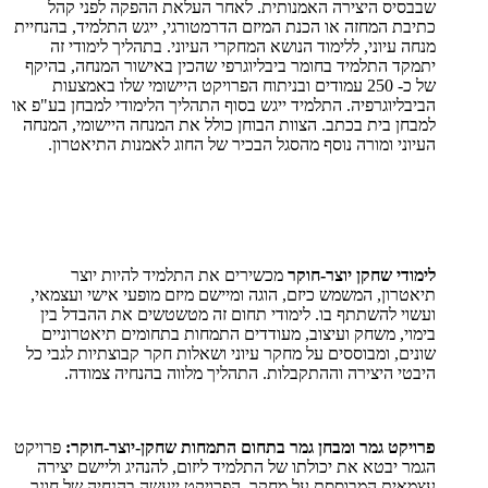
שבבסיס היצירה האמנותית. לאחר העלאת ההפקה לפני קהל
כתיבת המחזה או הכנת המיזם הדרמטורגי, ייגש התלמיד, בהנחיית
מנחה עיוני, ללימוד הנושא המחקרי העיוני. בתהליך לימודי זה
יתמקד התלמיד בחומר ביבליוגרפי שהכין באישור המנחה, בהיקף
של כ- 250 עמודים ובניתוח הפרויקט היישומי שלו באמצעות
הביבליוגרפיה. התלמיד ייגש בסוף התהליך הלימודי למבחן בע"פ או
למבחן בית בכתב. הצוות הבוחן כולל את המנחה היישומי, המנחה
העיוני ומורה נוסף מהסגל הבכיר של החוג לאמנות התיאטרון.
לימודי שחקן יוצר-חוקר
מכשירים את התלמיד להיות יוצר
תיאטרון, המשמש כיזם, הוגה ומיישם מיזם מופעי אישי ועצמאי,
ועשוי להשתתף בו. לימודי תחום זה מטשטשים את ההבדל בין
בימוי, משחק ועיצוב, מעודדים התמחות בתחומים תיאטרוניים
שונים, ומבוססים על מחקר עיוני ושאלות חקר קבוצתיות לגבי כל
היבטי היצירה וההתקבלות. התהליך מלווה בהנחיה צמודה.
פרויקט גמר ומבחן גמר בתחום התמחות שחקן-יוצר-חוקר:
פרויקט
הגמר יבטא את יכולתו של התלמיד ליזום, להנהיג וליישם יצירה
עצמאית המבוססת על מחקר. הפרויקט ייעשה בהנחיה של חונך