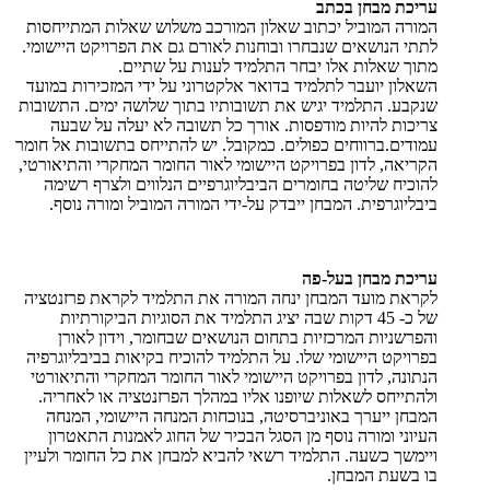
עריכת מבחן בכתב
המורה המוביל יכתוב שאלון המורכב משלוש שאלות המתייחסות
לתתי הנושאים שנבחרו ובוחנות לאורם גם את הפרויקט היישומי.
מתוך שאלות אלו יבחר התלמיד לענות על שתיים.
השאלון יועבר לתלמיד בדואר אלקטרוני על ידי המזכירות במועד
שנקבע. התלמיד יגיש את תשובותיו בתוך שלושה ימים. התשובות
צריכות להיות מודפסות. אורך כל תשובה לא יעלה על שבעה
עמודים.ברווחים כפולים. כמקובל. יש להתייחס בתשובות אל חומר
הקריאה, לדון בפרויקט היישומי לאור החומר המחקרי והתיאורטי,
להוכיח שליטה בחומרים הביבליוגרפיים הנלווים ולצרף רשימה
ביבליוגרפית. המבחן ייבדק על-ידי המורה המוביל ומורה נוסף.
עריכת מבחן בעל-פה
לקראת מועד המבחן ינחה המורה את התלמיד לקראת פרזנטציה
של כ- 45 דקות שבה יציג התלמיד את הסוגיות הביקורתיות
והפרשניות המרכזיות בתחום הנושאים שבחומר, וידון לאורן
בפרויקט היישומי שלו. על התלמיד להוכיח בקיאות בביבליוגרפיה
הנתונה, לדון בפרויקט היישומי לאור החומר המחקרי והתיאורטי
ולהתייחס לשאלות שיופנו אליו במהלך הפרזנטציה או לאחריה.
המבחן ייערך באוניברסיטה, בנוכחות המנחה היישומי, המנחה
העיוני ומורה נוסף מן הסגל הבכיר של החוג לאמנות התאטרון
ויימשך כשעה. התלמיד רשאי להביא למבחן את כל החומר ולעיין
בו בשעת המבחן.