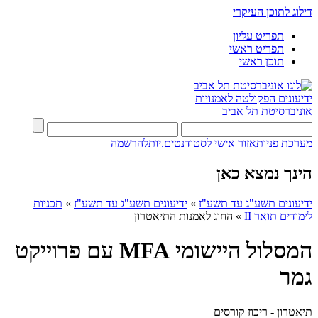
דילוג לתוכן העיקרי
תפריט עליון
תפריט ראשי
תוכן ראשי
ידיעונים
הפקולטה לאמנויות
אוניברסיטת תל אביב
מערכת פניות
אזור אישי לסטודנטים.יות
להרשמה
הינך נמצא כאן
ידיעונים תשע"ג עד תשע"ז
»
ידיעונים תשע"ג עד תשע"ז
»
תכניות
לימודים תואר II
»
החוג לאמנות התיאטרון
המסלול היישומי MFA עם פרוייקט
גמר
תיאטרון - ריכוז קורסים