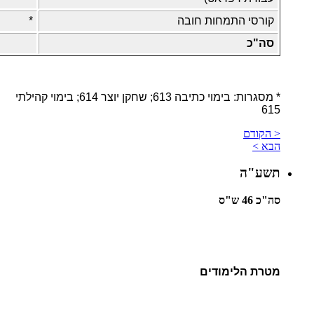
קורסי התמחות חובה
*
סה"כ
* מסגרות: בימוי כתיבה 613; שחקן יוצר 614; בימוי קהילתי
615
< הקודם
הבא >
תשע"ה
סה"כ 46 ש"ס
מטרת הלימודים