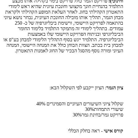
וחינוכי):
פרויקט הגמר כולל פרויקט בימוי בקהילה אותו מבצע
התלמיד בהנחיית חונך מקצועי וחונכת עיונית שהיא ראש לימודי
התאטרון הקהילתי בחוג. לאחר העלאת המופע הקהילתי ולקראת
מבחן הגמר, תהליך אותו מובילה החונכת העיונית, נבחר נושא עיוני
בהתאמה לפרויקט היישומי, ורשימת ביבליוגרפיה של כ- 250
עמודים. בתהליך לימודי זה מתמקד התלמיד בלימוד החומר
הביבליוגרפי ובניתוח הפרויקט היישומי שלו באמצעות
הביבליוגרפיה. התלמיד ייגש בסוף התהליך הלימודי למבחן בע"פ או
למבחן בית בכתב. הצוות הבוחן כולל את המנחה היישומי, המנחה
העיוני ומורה נוסף מהסגל הבכיר של החוג לאמנות התאטרון.
ציון הגמר
: הציון ייקבע לפי השקלול הבא:
שקלול ציוני השיעורים העיוניים והסמינרים 40%
שיעורי התמחות30%
פרויקט גמר/בחינת גמר30%
קורס אישי
- ראה בחלק הכללי