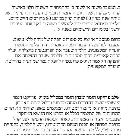
ב. המעבר משנה א' לשנה ב' בהתמחויות השונות תלוי באישור
ועדה מקצועית של תחום ההתמחות ובסיום העבודות העיוניות של
אותה שנה בציון 80 לפחות וציון ממוצע 90 בקורסים היישומיים.
תלמיד במסלול הבימוי יוכל להמשיך בשנה ב' רק לאחר הערכת
הישגיו בלימודים היישומיים בשנה א' .
בתום סמסטר א' יציג כל סטודנט הפקה של מחזה ללא עיצוב.
המעבר לפרזנטציה עבור הפקה קאמרית יהיה על פי החלטת
הועדה המקצועית. תלמיד שעבר את הפרזנטציה בהצלחה, יעלה
הפקה קאמרית בסוף סמסטר ב'. תלמיד שעבר בהצלחה את
ההפקה הקאמרית יגיש פרזנטציה להפקת גמר שמותנית בהחלטת
הוועדה המקצועית.
שלב פרויקט הגמר ומבחן הגמר במסלול בימוי:
פרויקט הגמר
היישומי ייעשה בהדרכת מנחה מקצועי ויכלול הצגת תאטרון,
כתיבת מחזה או מיזם דרמטורגי, המגלמים באופן יצירתי את תחום
ההתמחות של התלמיד בכלל או בפרט את הנושא המחקרי
שבבסיס היצירה האמנותית. לאחר העלאת ההפקה לפני קהל
כתיבת המחזה או הכנת המיזם הדרמטורגי, ייגש התלמיד, בהנחיית
מנחה עיוני, ללימוד הנושא המחקרי העיוני. בתהליך לימודי זה