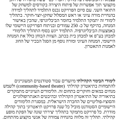
מקצועי תוך אפשרות של פיתוח היצירה בקורסים למשחק של
התואר השני. עם סיום הפרויקט נכנס התלמיד לתהליך למידה
בהנחיית מורה עיוני או ראש המסלול שחקן-יוצר-חוקר. בתהליך
לימודי זה יתמקד התלמיד בחומר הביבליוגרפי, שהכין באישור
המנחה, בהיקף של כ- 250 עמודים ובניתוח הפרויקט היישומי שלו
באמצעות הביבליוגרפיה. התלמיד ייגש בסוף התהליך הלימודי
למבחן בע"פ או למבחן בית בכתב. הצוות הבוחן כולל את המנחה
היישומי, המנחה העיוני ומורה נוסף מן הסגל הבכיר של החוג
לאמנות התאטרון.
לימודי הבימוי הקהילתי
מיועדים עבור סטודנטים המעוניינים
להתמחות בתיאטרון קהילתי (
community-based theatre
) ולשמש
מנחים במאים וחוקרים בתחום זה. הלימודים העיוניים מתמקדים
בתיאוריה של התיאטרון הקהילתי ובהיבטים האנתרופולוגיים
והסוציו-פוליטיים של החברה הישראלית. במסגרת הלימודים
היישומיים הסטודנט מוביל כל שנה פרויקט תיאטרוני בתוך קהילה
מודרת. כל פרויקט מתמקד בתהליך יצירתי שונה של הפקת מופע
קהילתי. תהליך זה מלווה בהנחיה צמודה של אנשי מקצוע מהתחום.