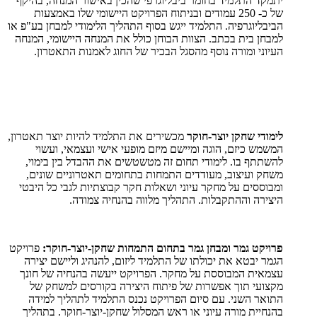
יתמקד התלמיד בחומר ביבליוגרפי שהכין באישור המנחה, בהיקף
של כ- 250 עמודים ובניתוח הפרויקט היישומי שלו באמצעות
הביבליוגרפיה. התלמיד ייגש בסוף התהליך הלימודי למבחן בע"פ או
למבחן בית בכתב. הצוות הבוחן כולל את המנחה היישומי, המנחה
העיוני ומורה נוסף מהסגל הבכיר של החוג לאמנות התאטרון.
לימודי שחקן יוצר-חוקר
מכשירים את התלמיד להיות יוצר תאטרון,
המשמש כיזם, הוגה ומיישם מיזם מופעי אישי ועצמאי, ועשוי
להשתתף בו. לימודי תחום זה מטשטשים את ההבדל בין בימוי,
משחק ועיצוב, מעודדים התמחות בתחומים תאטרוניים שונים,
ומבוססים על מחקר עיוני ושאלות חקר קבוצתיות לגבי כל היבטי
היצירה וההתקבלות. התהליך מלווה בהנחיה צמודה.
פרויקט גמר ומבחן גמר בתחום התמחות שחקן-יוצר-חוקר:
פרויקט
הגמר יבטא את יכולתו של התלמיד ליזום, להנהיג וליישם יצירה
עצמאית המבוססת על מחקר. הפרויקט ייעשה בהנחיה של חונך
מקצועי תוך אפשרות של פיתוח היצירה בקורסים למשחק של
התואר השני. עם סיום הפרויקט נכנס התלמיד לתהליך למידה
בהנחיית מורה עיוני או ראש המסלול שחקן-יוצר-חוקר. בתהליך