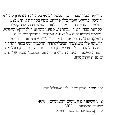
פרויקט הגמר ומבחן הגמר במסלול בימוי בקהילה (תיאטרון קהילתי
וחינוכי):
פרויקט הגמר כולל פרויקט בימוי בקהילה אותו מבצע
התלמיד בהנחיית חונך מקצועי. לאחר העלאת המופע הקהילתי
ולקראת מבחן הגמר, נבחר נושא עיוני בהתאמה לפרויקט היישומי,
ורשימת ביבליוגרפיה של כ- 250 עמודים. בתהליך לימודי זה
מתמקד התלמיד בלימוד החומר הביבליוגרפי ובניתוח הפרויקט
היישומי שלו באמצעות הביבליוגרפיה. התלמיד ייגש בסוף התהליך
הלימודי למבחן בע"פ או למבחן בית בכתב. הצוות הבוחן כולל את
המנחה היישומי, המנחה העיוני ומורה נוסף מהסגל הבכיר של החוג
לאמנות התיאטרון.
ציון הגמר
: הציון ייקבע לפי השקלול הבא:
ציוני השיעורים העיוניים והסמינרים 40%
שיעורי התמחות 30%
פרויקט גמר/בחינת גמר 30%