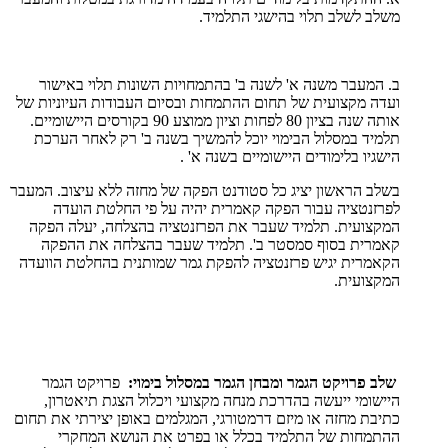
משלב לשלב תלוי בהישגי התלמיד.
ב. המעבר משנה א' לשנה ב' בהתמחויות השונות תלוי באישור
ועדה מקצועית של תחום ההתמחות ובסיום העבודות העיוניות של
אותה שנה בציון 80 לפחות וציון ממוצע 90 בקורסים היישומיים.
תלמיד במסלול הבימוי יוכל להמשיך בשנה ב' רק לאחר הערכת
הישגיו בלימודים היישומיים בשנה א' .
בשלב הראשון יציג כל סטודנט הפקה של מחזה ללא עיצוב. המעבר
לפרזנטציה עבור הפקה קאמרית יהיה על פי החלטת הועדה
המקצועית. תלמיד שעבר את הפרזנטציה בהצלחה, יעלה הפקה
קאמרית בסוף סמסטר ב'. תלמיד שעבר בהצלחה את ההפקה
הקאמרית יגיש פרזנטציה להפקת גמר שמותנית בהחלטת הוועדה
המקצועית.
שלב פרויקט הגמר ומבחן הגמר במסלול בימוי:
פרויקט הגמר
היישומי ייעשה בהדרכת מנחה מקצועי ויכלול הצגת תיאטרון,
כתיבת מחזה או מיזם דרמטורגי, המגלמים באופן יצירתי את תחום
ההתמחות של התלמיד בכלל או בפרט את הנושא המחקרי