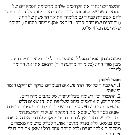
התלמידים יבחרו את הקורסים שלהם מרשימת הסמינרים של
התואר השני של החוג ומרשימת קורסי ההתמחות של החוג. תינתן
להם אפשרות לבחור גם מלימודי התואר הראשון של החוג
(מקורסים שמוריהם פרופ', ד"ר או אמן-מומחה בתחום), בהיקף
שלא יעלה על 4 ש"ס.
מבנה מבחן הגמר במסלול המעשי
- התלמיד ימצא מוביל בחינה
מבין מורי החוג (כל מורה מדרגת ד"ר) ויתאם אתו את החומר
למבחן.
חומר למבחן
1. יש לבחור שלושה תתי-נושאים העומדים בזיקה לפרויקט הגמר
היישומי.
2. התלמיד יכין רשימה ביבליוגרפית של כתבים מחקריים,
ביקורתיים, תיאורטיים ביחס לשלושת תתי-הנושאים הללו.
הרשימה תקיף כ- 250 עמודים. יש לבחור לפחות שמונה פריטים
שונים בסך הכל שיבטאו את המחקר העיקרי והמשמעותי
בתחומים שנבחרו. אין לבחור בספר מחקר שלם גם אם הוא עוסק
כולו בנושא, אלא בפרק מתוכו. אפשר לכלול ברשימה מאמרים
ממקורות אלקטרוניים (לכל היותר אחד בכל נושא) אם הם בעלי
איכות מוכחת.