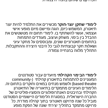
לימודי שחקן יוצר-חוקר
מכשירים את התלמיד להיות יוצר
תיאטרון, המשמש כיזם, הוגה ומיישם מיזם מופעי אישי
ועצמאי, ועשוי להשתתף בו. לימודי תחום זה מטשטשים את
ההבדל בין בימוי, משחק ועיצוב, מעודדים התמחות
בתחומים תאטרוניים שונים, ומבוססים על מחקר עיוני
ושאלות חקר קבוצתיות לגבי כל היבטי היצירה וההתקבלות.
התהליך מלווה בהנחייה צמודה.
לימודי הבימוי הקהילתי
מיועדים עבור סטודנטים
המעוניינים להתמחות בתיאטרון קהילתי (community-
based theatre) ולשמש מנחים במאים וחוקרים בתחום זה.
הלימודים העיוניים מתמקדים בתיאוריה של התיאטרון
הקהילתי ובהיבטים האנתרופולוגיים והסוציו-פוליטיים של
החברה הישראלית. במסגרת הלימודים היישומיים הסטודנט
מוביל כל שנה פרויקט תאטרוני בתוך קהילה מודרת. כל
פרויקט מתמקד בתהליך יצירתי שונה של הפקת מופע