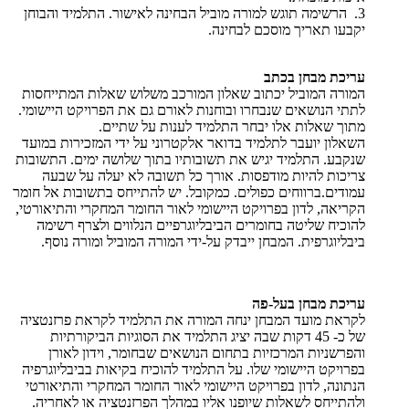
3. הרשימה תוגש למורה מוביל הבחינה לאישור. התלמיד והבוחן
יקבעו תאריך מוסכם לבחינה.
עריכת מבחן בכתב
המורה המוביל יכתוב שאלון המורכב משלוש שאלות המתייחסות
לתתי הנושאים שנבחרו ובוחנות לאורם גם את הפרויקט היישומי.
מתוך שאלות אלו יבחר התלמיד לענות על שתיים.
השאלון יועבר לתלמיד בדואר אלקטרוני על ידי המזכירות במועד
שנקבע. התלמיד יגיש את תשובותיו בתוך שלושה ימים. התשובות
צריכות להיות מודפסות. אורך כל תשובה לא יעלה על שבעה
עמודים.ברווחים כפולים. כמקובל. יש להתייחס בתשובות אל חומר
הקריאה, לדון בפרויקט היישומי לאור החומר המחקרי והתיאורטי,
להוכיח שליטה בחומרים הביבליוגרפיים הנלווים ולצרף רשימה
ביבליוגרפית. המבחן ייבדק על-ידי המורה המוביל ומורה נוסף.
עריכת מבחן בעל-פה
לקראת מועד המבחן ינחה המורה את התלמיד לקראת פרזנטציה
של כ- 45 דקות שבה יציג התלמיד את הסוגיות הביקורתיות
והפרשניות המרכזיות בתחום הנושאים שבחומר, וידון לאורן
בפרויקט היישומי שלו. על התלמיד להוכיח בקיאות בביבליוגרפיה
הנתונה, לדון בפרויקט היישומי לאור החומר המחקרי והתיאורטי
ולהתייחס לשאלות שיופנו אליו במהלך הפרזנטציה או לאחריה.