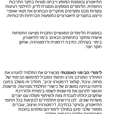
התיאטרון ובאמנות המופע וייבחנו סוגיות בחקר התרבות
החזותית. הלימודים מספקים מסגרת לדיון, לחילופי רעיונות
ונקודות מבט ומקדמים מחקריים הבוחנים את תנאי ואופניי
הייצוג בתוצרים תיאטרוניים כתופעות חברתיות-תרבותיות.
במסגרת הלימודים המעשיים התכנית מציעה התמחות
אישית ומחקר בתחומים הבאים: בימוי לתיאטרון,
בימוי בקהילה, כתיבה דרמטית ודרמטורגיה, שחקן
חוקר-יוצר.
לימודי הבימוי האמנותי
מכשירים את התלמיד להנהיג את
התהליך המורכב והרב-תחומי המוביל למימושו הבימתי של
מחזה, עיבוד, קולאז' דרמטורגי וכיוב'. תהליך זה משלב בחובו
פיתוח ובחינה נמשכים של כישורי התלמיד:מנהיגות, פרשנות,
הכושר לתרגם את פרשנותו לשפה בימתית ולהדרכת
שחקנים,יכולתו לעבודת צוות ולשיתוף פעולה עם יוצרים
משדות שונים.
לכן נדרשים התלמידים לבקיאות בכל תחומי
התיאטרון, ובעיקר בכתיבה, דרמטורגיה ועיצוב, עוברים
מספר שלבי סינון במהלך לימודיהם ומלווים בהכנת
הפרויקטים שלהם בהנחייה צמודה.