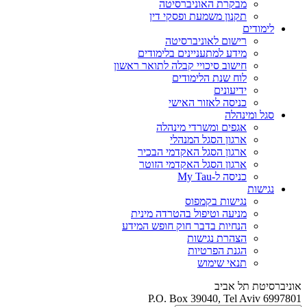
מבקרת האוניברסיטה
תקנון משמעת ופסקי דין
לימודים
רישום לאוניברסיטה
מידע למתעניינים בלימודים
חישוב סיכויי קבלה לתואר ראשון
לוח שנת הלימודים
ידיעונים
כניסה לאזור האישי
סגל ומינהלה
אגפים ומשרדי מינהלה
ארגון הסגל המנהלי
ארגון הסגל האקדמי הבכיר
ארגון הסגל האקדמי הזוטר
כניסה ל-My Tau
נגישות
נגישות בקמפוס
מניעה וטיפול בהטרדה מינית
הנחיות בדבר חוק חופש המידע
הצהרת נגישות
הגנת הפרטיות
תנאי שימוש
אוניברסיטת תל אביב
P.O. Box 39040, Tel Aviv 6997801