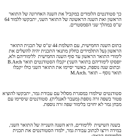
כך סטודנטים הלומדים במקביל את השנה האחרונה של התואר
הראשון ואת השנה הראשונה של התואר השני, יתבקשו ללמוד 64
ש"ס במהלך שני הסמסטרים.
בתום השנה החמישית, עם השלמת 44 ש"ס של תכנית התואר
הראשון (על התלמידים כחלק מתנאי התכנית יהיה להשלים את
לימודי התואר הראשון עד סוף השנה החמישית ללימודיהם ולא,
יופסקו לימודיהם בתואר השני) יקבלו הסטודנטים תואר
B.Arch
ובתום שנה נוספת, כאשר יסיימו את התואר השני כולו יקבלו
תואר נוסף – תואר
M.Arch.
סטודנטים שילמדו במסגרת מסלול עם עבודת גמר, יתבקשו להוציא
פטור בשפה זרה נוספת (מעבר לאנגלית). סטודנטים שיסיימו עם
מבחן גמר לא יחויבו בלימוד שפה זרה נוספת.
בשנה השישית ללימודים, היא השנה השנייה של התואר השני,
במידה וירצו לכתוב עבודת גמר, ילמדו הסטודנטים את תכנית
הלימודים הבאה: