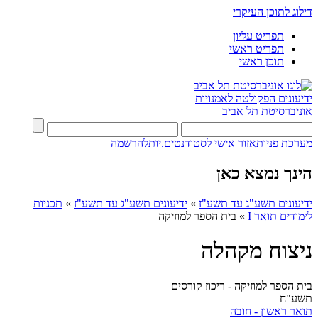
דילוג לתוכן העיקרי
תפריט עליון
תפריט ראשי
תוכן ראשי
ידיעונים
הפקולטה לאמנויות
אוניברסיטת תל אביב
מערכת פניות
אזור אישי לסטודנטים.יות
להרשמה
הינך נמצא כאן
ידיעונים תשע"ג עד תשע"ז
»
ידיעונים תשע"ג עד תשע"ז
»
תכניות
לימודים תואר I
»
בית הספר למוזיקה
ניצוח מקהלה
בית הספר למוזיקה - ריכוז קורסים
תשע"ח
תואר ראשון - חובה