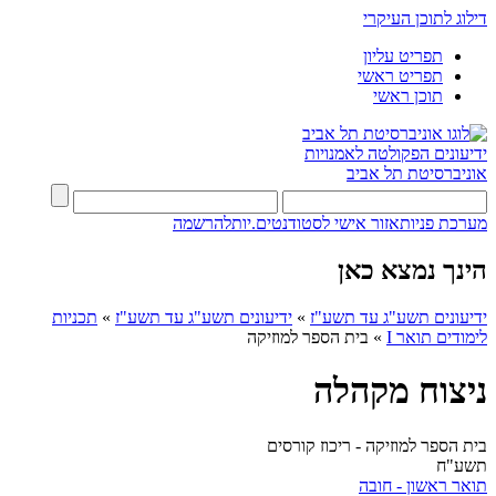
דילוג לתוכן העיקרי
תפריט עליון
תפריט ראשי
תוכן ראשי
ידיעונים
הפקולטה לאמנויות
אוניברסיטת תל אביב
מערכת פניות
אזור אישי לסטודנטים.יות
להרשמה
הינך נמצא כאן
ידיעונים תשע"ג עד תשע"ז
»
ידיעונים תשע"ג עד תשע"ז
»
תכניות
לימודים תואר I
»
בית הספר למוזיקה
ניצוח מקהלה
בית הספר למוזיקה - ריכוז קורסים
תשע"ח
תואר ראשון - חובה