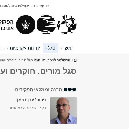
תוכן
תפריט
צור קשר
בית
ידיעון
אלפון
שער לסטודנ
עליון
ראשי
הפקול
אוניבר
ראשי
סגל
יחידות אקדמיות
מ
|
הינך נמצא כאן
>
הפקולטה לאמנויות
>
סגל
>
סגל מורים, חוקרים ועוז
סגל מורים, חוקרים ועוז
מבנה וממלאי תפקידים
פרופ' ערן נוימן
דקאן הפקולטה לאמנויות