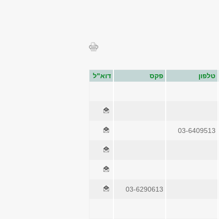
טלפון
פקס
דוא"ל
03-6409513
03-6290613