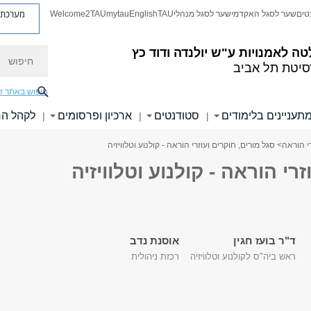
מערכת פ
טים
שער לסגל האקדמי
שער לסגל מנהלי
TAU
English
mytau
Welcome2TAU
חיפוש
טה לאמנויות
ע"ש יולנדה ודוד כץ
סיטת תל אביב
חיפוש באתר ז
תעניינים בלימודים
סטודנטים
ארכיון ופרסומים
לקהל ה
|
|
|
רי הוראה
> סגל מורים, חוקרים ועוזרי הוראה - קולנוע וטלוויזיה
רי הוראה - קולנוע וטלוויזיה
ד"ר בועז חגין
אוסנת נדב
ראש ביה"ס לקולנוע וטלוויזיה
רכזת ניהולית