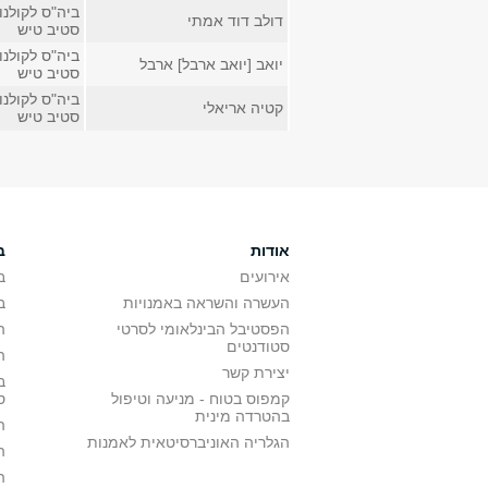
ביה"ס לקולנוע
דולב דוד אמתי
סטיב טיש
ביה"ס לקולנוע
יואב [יואב ארבל] ארבל
סטיב טיש
ביה"ס לקולנוע
קטיה אריאלי
סטיב טיש
אודות
ב
אירועים
ב
העשרה והשראה באמנויות
ב
הפסטיבל הבינלאומי לסרטי
ה
סטודנטים
ה
יצירת קשר
ב
קמפוס בטוח - מניעה וטיפול
ס
בהטרדה מינית
ה
הגלריה האוניברסיטאית לאמנות
ה
ה