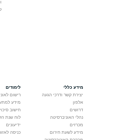
ו
ל
מידע כללי
לימודים
יצירת קשר ודרכי הגעה
רישום לאונ
אלפון
מידע למתענ
דרושים
חישוב סיכוי
נהלי האוניברסיטה
לוח שנת הל
מכרזים
ידיעונים
מידע לשעת חירום
כניסה לאזור
מבקרת האוניברסיטה