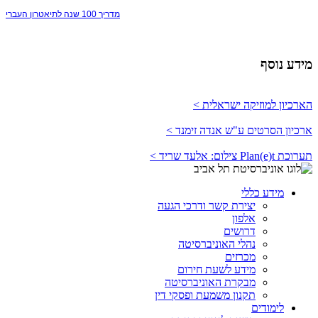
מדריך 100 שנה לתיאטרון העברי
מידע נוסף
הארכיון למוזיקה ישראלית >
ארכיון הסרטים ע"ש אנדה זימנד >
תערוכת Plan(e)t צילום: אלעד שריד >
מידע כללי
יצירת קשר ודרכי הגעה
אלפון
דרושים
נהלי האוניברסיטה
מכרזים
מידע לשעת חירום
מבקרת האוניברסיטה
תקנון משמעת ופסקי דין
לימודים