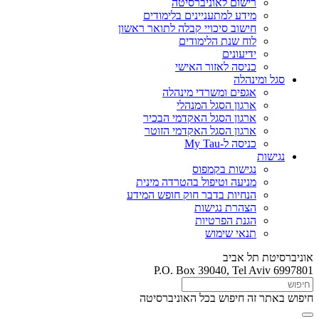
רישום לאוניברסיטה
מידע למתעניינים בלימודים
חישוב סיכויי קבלה לתואר ראשון
לוח שנת הלימודים
ידיעונים
כניסה לאזור האישי
סגל ומינהלה
אגפים ומשרדי מינהלה
ארגון הסגל המנהלי
ארגון הסגל האקדמי הבכיר
ארגון הסגל האקדמי הזוטר
כניסה ל-My Tau
נגישות
נגישות בקמפוס
מניעה וטיפול בהטרדה מינית
הנחיות בדבר חוק חופש המידע
הצהרת נגישות
הגנת הפרטיות
תנאי שימוש
אוניברסיטת תל אביב
P.O. Box 39040, Tel Aviv 6997801
חיפוש באתר זה
חיפוש בכל האוניברסיטה