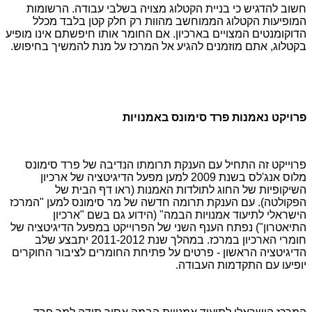
חשוב להדגיש כי בניית הקטלוג מצויה בשלבי עבודה. הרשומות
המופיעות הקטלוג הממוחשב מהוות רק חלק קטן בלבד מכלל
הדוקומנטים המצויים בארכיון. אם החומר אותו חיפשתם אינו מופיע
בקטלוג, אתם מוזמנים להגיע אל המרכז על מנת להמשיך בחיפוש.
פרויקט נאמנות פרד סימונס באמנויות
פרוייקט זה התחיל עם הענקת תרומתו הנדיבה של פרד סימונס
מלוס אנג'לס בשנת 2009 למען מפעל הדיגיטציה של ארכיון
השיקופיות של החוג לתולדות האמנות (ראו דף הבית של
הפקולטה). עם הענקת תרומה חדשה של מר סימונס למען "המרכז
הישראלי לתיעוד אמנויות הבמה" (הידוע גם בשם "ארכיון
התיאטרון") נפתח הענף השני של הפרוייקט במפעל הדיגיטציה של
חומרי הארכיון במרכז. במהלך שנת 2011-2012 יתבצע שלב
הדיגיטציה הראשון - פרטים על פתיחת החומרים לציבור החוקרים
יופיעו עם התקדמות העבודה.