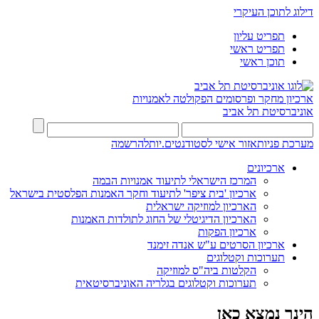
דילוג לתוכן העיקרי
תפריט עליון
תפריט ראשי
תוכן ראשי
ארכיון מחקר ופרסומים
הפקולטה לאמנויות
אוניברסיטת תל אביב
מערכת פניות
אזור אישי לסטודנטים.יות
להרשמה
ארכיונים
המרכז הישראלי לתיעוד אמנויות הבמה
ארכיון 'בית ציפר' לתיעוד וחקר האמנות הפלסטית בישראל
הארכיון למוזיקה ישראלית
הארכיון הדיגיטלי של החוג לתולדות האמנות
ארכיון הפקות
ארכיון הסרטים ע"ש אנדה זימנד
תערוכות וקטלוגים
הקלטות ביה"ס למוזיקה
תערוכות וקטלוגים בגלריה האוניברסיטאית
הינך נמצא כאן