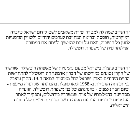
יד הנדיב שמה לה למטרה יצירת משאבים לשם קידום ישראל כחברה
דמוקרטית, תוססת ובריאה המחויבת לערכים יהודיים ולשוויון הזדמנויות
למען כל תושביה, וזאת על מנת להמשיך ולפתח את המסורת
הפילנתרופית של משפחת רוטשילד
.
יד הנדיב פועלת בישראל מטעם נאמנויות של משפחת רוטשילד. שורשיה
של הקרן נטועים במורשתו של הברון אדמונד דה-רוטשילד להתחדשות
החיים היהודים בארץ ישראל החל ממחצית המאה ה-19. הקרן עוצבה
במתכונתה הנוכחית ב- 1958 ומאז פועלת בהכוונתה של ועדה מייעצת -
וכיום חבר נאמנים - בהנהגתם של בני משפחת רוטשילד. הוועדה
מסתייעת בהמלצותיו של צוות שמשרדיו בירושלים, ותפקידו לאתר
הזדמנויות ייחודיות הנותנות מענה חדשני לצרכים חיוניים של החברה
הישראלית
.