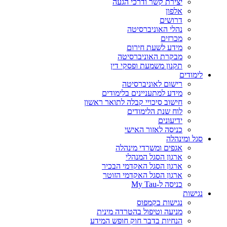
יצירת קשר ודרכי הגעה
אלפון
דרושים
נהלי האוניברסיטה
מכרזים
מידע לשעת חירום
מבקרת האוניברסיטה
תקנון משמעת ופסקי דין
לימודים
רישום לאוניברסיטה
מידע למתעניינים בלימודים
חישוב סיכויי קבלה לתואר ראשון
לוח שנת הלימודים
ידיעונים
כניסה לאזור האישי
סגל ומינהלה
אגפים ומשרדי מינהלה
ארגון הסגל המנהלי
ארגון הסגל האקדמי הבכיר
ארגון הסגל האקדמי הזוטר
כניסה ל-My Tau
נגישות
נגישות בקמפוס
מניעה וטיפול בהטרדה מינית
הנחיות בדבר חוק חופש המידע