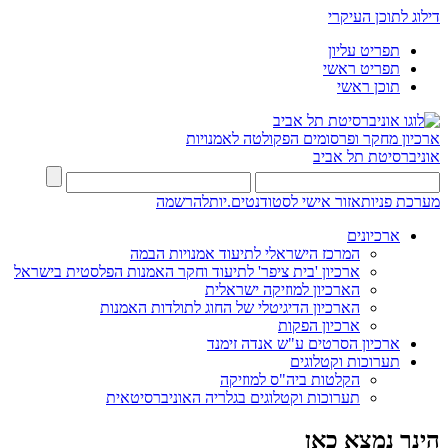
דילוג לתוכן העיקרי
תפריט עליון
תפריט ראשי
תוכן ראשי
ארכיון מחקר ופרסומים
הפקולטה לאמנויות
אוניברסיטת תל אביב
מערכת פניות
אזור אישי לסטודנטים.יות
להרשמה
ארכיונים
המרכז הישראלי לתיעוד אמנויות הבמה
ארכיון 'בית ציפר' לתיעוד וחקר האמנות הפלסטית בישראל
הארכיון למוזיקה ישראלית
הארכיון הדיגיטלי של החוג לתולדות האמנות
ארכיון הפקות
ארכיון הסרטים ע"ש אנדה זימנד
תערוכות וקטלוגים
הקלטות ביה"ס למוזיקה
תערוכות וקטלוגים בגלריה האוניברסיטאית
הינך נמצא כאן