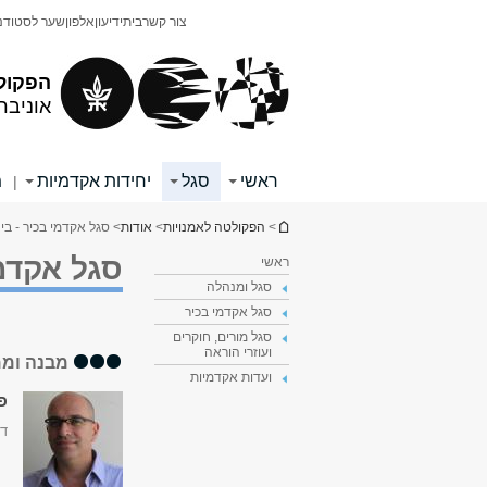
תוכן
תפריט
צור קשר
בית
ידיעון
אלפון
שער לסטודנ
עליון
ראשי
הפקול
אוניבר
ראשי
סגל
יחידות אקדמיות
מ
|
הינך נמצא כאן
>
הפקולטה לאמנויות
>
אודות
> סגל אקדמי בכיר - בי
סגל אקדמי
ראשי
סגל ומנהלה
סגל אקדמי בכיר
סגל מורים, חוקרים
ועוזרי הוראה
מבנה וממ
ועדות אקדמיות
פר
דק