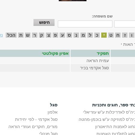
שם משפחה:
ו
ז
ח
ט
י
כ
ל
מ
נ
ס
ע
פ
צ
ק
ר
ש
ת
הכל
נק
 האות י
תפקיד
אפיון פקולטטי
עמית הוראה
סגל אקדמי בכיר
תי ספר, חוגים ותכניות
סגל
יה"ס לאדריכלות ע"ש עזריאלי
אלפון
יה"ס למוזיקה ע"ש בוכמן-מהטה
סגל אקדמי - לפי יחידות
חוג לאמנות התיאטרון
מורים, חוקרים ועוזרי הוראה
חוג לתולדות האמנות
סגל מנהלי