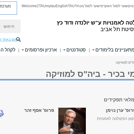
מערכת פ
טים
שער לסגל האקדמי
שער לסגל מנהלי
TAU
English
mytau
Welcome2TAU
חיפוש
טה לאמנויות
ע"ש יולנדה ודוד כץ
סיטת תל אביב
חיפוש באתר ז
תעניינים בלימודים
סטודנטים
ארכיון ופרסומים
לקהל ה
|
|
|
ה"ס למוזיקה
 בכיר - ביה"ס למוזיקה
לאי תפקידים
ופ' ערן נוימן
פרופ' אסף זהר
אן הפקולטה לאמנויות