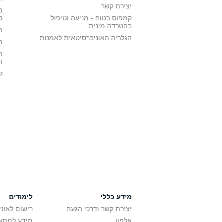
יצירת קשר
ב
קמפוס בטוח - מניעה וטיפול
ס
בהטרדה מינית
ה
הגלריה האוניברסיטאית לאמנות
ה
ה
ו
ל
מידע כללי
לימודים
יצירת קשר ודרכי הגעה
רישום לאונ
אלפון
מידע למתענ