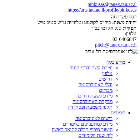
pinkusas@tauex.tau.ac.il
https://arts.tau.ac.il/profile/pinkusas
יוסף פיצ'חדזה
יחידת משנה:
ביה"ס לקולנוע וטלוויזיה ע"ש סטיב טיש
תפקיד:
סגל אקדמי בכיר
טלפון:
03-6406847
pitch@tauex.tau.ac.il
מידע כללי
יצירת קשר ודרכי הגעה
אלפון
דרושים
נהלי האוניברסיטה
מכרזים
מידע לשעת חירום
מבקרת האוניברסיטה
תקנון משמעת ופסקי דין
לימודים
רישום לאוניברסיטה
מידע למתעניינים בלימודים
חישוב סיכויי קבלה לתואר ראשון
לוח שנת הלימודים