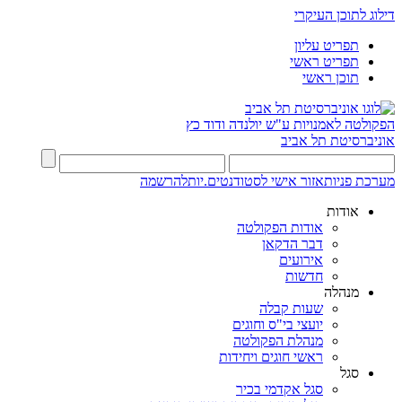
דילוג לתוכן העיקרי
תפריט עליון
תפריט ראשי
תוכן ראשי
הפקולטה לאמנויות
ע"ש יולנדה ודוד כץ
אוניברסיטת תל אביב
מערכת פניות
אזור אישי לסטודנטים.יות
להרשמה
אודות
אודות הפקולטה
דבר הדקאן
אירועים
חדשות
מנהלה
שעות קבלה
יועצי בי"ס וחוגים
מנהלת הפקולטה
ראשי חוגים ויחידות
סגל
סגל אקדמי בכיר