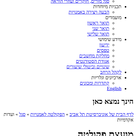
סגל מורים, חוקרים ועוזרי הוראה
תכניות מיוחדות
הבעה ויצירה באמנויות
מועמדים
תואר ראשון
תואר שני
תואר שלישי
מידע שימושי
ידיעון
טפסים
מחלקת מחשבים
אגודת הסטודנטים
שינויים וביטולי שיעורים
לקהל הרחב
ארכיונים וגלריות
קתדרות ומכונים
English
הינך נמצא כאן
לדף הבית של אוניברסיטת תל אביב
»
הפקולטה לאמנויות
»
סגל
»
ועדות
אקדמיות
מועצת פקולטה