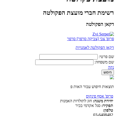
רשימת חברי מועצת הפקולטה
דקאן הפקולטה
פרופ' צבי [צביקה סרפר] סרפר
דקאן הפקולטה לאמנויות
שם פרטי:
שם משפחה:
נקה
תוצאות חיפוש עבור האות פ
פרופ' אסף פינקוס
יחידת משנה:
חוג לתולדות האמנות
תפקיד:
סגל אקדמי בכיר
טלפון:
03-6408482