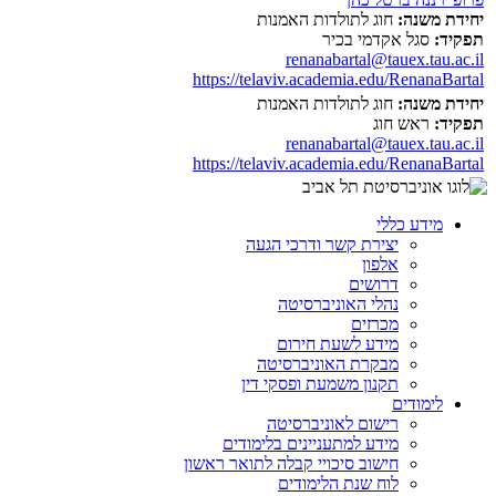
יחידת משנה:
חוג לתולדות האמנות
תפקיד:
סגל אקדמי בכיר
renanabartal@tauex.tau.ac.il
https://telaviv.academia.edu/RenanaBartal
יחידת משנה:
חוג לתולדות האמנות
תפקיד:
ראש חוג
renanabartal@tauex.tau.ac.il
https://telaviv.academia.edu/RenanaBartal
מידע כללי
יצירת קשר ודרכי הגעה
אלפון
דרושים
נהלי האוניברסיטה
מכרזים
מידע לשעת חירום
מבקרת האוניברסיטה
תקנון משמעת ופסקי דין
לימודים
רישום לאוניברסיטה
מידע למתעניינים בלימודים
חישוב סיכויי קבלה לתואר ראשון
לוח שנת הלימודים