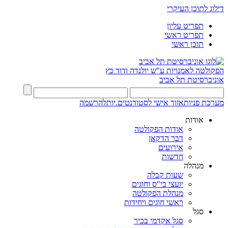
דילוג לתוכן העיקרי
תפריט עליון
תפריט ראשי
תוכן ראשי
הפקולטה לאמנויות
ע"ש יולנדה ודוד כץ
אוניברסיטת תל אביב
מערכת פניות
אזור אישי לסטודנטים.יות
להרשמה
אודות
אודות הפקולטה
דבר הדקאן
אירועים
חדשות
מנהלה
שעות קבלה
יועצי בי"ס וחוגים
מנהלת הפקולטה
ראשי חוגים ויחידות
סגל
סגל אקדמי בכיר