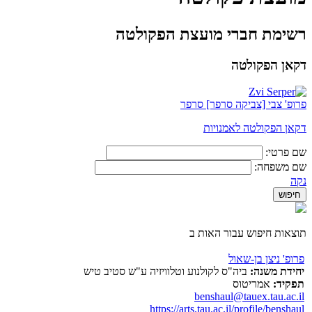
רשימת חברי מועצת הפקולטה
דקאן הפקולטה
פרופ' צבי [צביקה סרפר] סרפר
דקאן הפקולטה לאמנויות
שם פרטי:
שם משפחה:
נקה
תוצאות חיפוש עבור האות ב
פרופ' ניצן בן-שאול
יחידת משנה:
ביה"ס לקולנוע וטלוויזיה ע"ש סטיב טיש
תפקיד:
אמריטוס
benshaul@tauex.tau.ac.il
https://arts.tau.ac.il/profile/benshaul