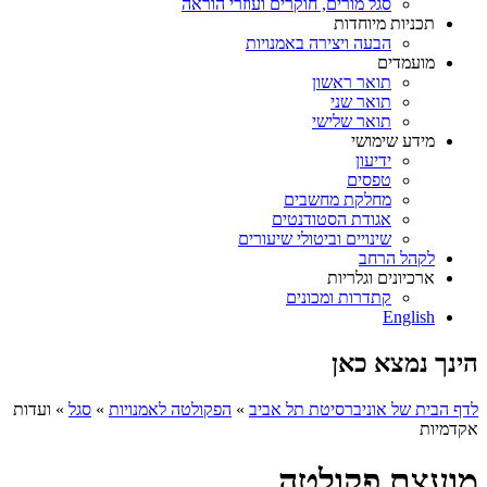
סגל מורים, חוקרים ועוזרי הוראה
תכניות מיוחדות
הבעה ויצירה באמנויות
מועמדים
תואר ראשון
תואר שני
תואר שלישי
מידע שימושי
ידיעון
טפסים
מחלקת מחשבים
אגודת הסטודנטים
שינויים וביטולי שיעורים
לקהל הרחב
ארכיונים וגלריות
קתדרות ומכונים
English
הינך נמצא כאן
לדף הבית של אוניברסיטת תל אביב
»
הפקולטה לאמנויות
»
סגל
»
ועדות
אקדמיות
מועצת פקולטה