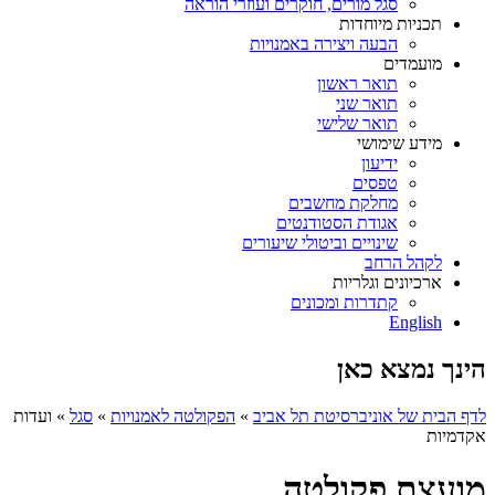
סגל מורים, חוקרים ועוזרי הוראה
תכניות מיוחדות
הבעה ויצירה באמנויות
מועמדים
תואר ראשון
תואר שני
תואר שלישי
מידע שימושי
ידיעון
טפסים
מחלקת מחשבים
אגודת הסטודנטים
שינויים וביטולי שיעורים
לקהל הרחב
ארכיונים וגלריות
קתדרות ומכונים
English
הינך נמצא כאן
לדף הבית של אוניברסיטת תל אביב
»
הפקולטה לאמנויות
»
סגל
»
ועדות
אקדמיות
מועצת פקולטה