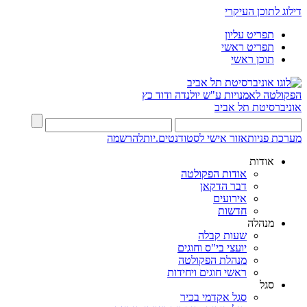
דילוג לתוכן העיקרי
תפריט עליון
תפריט ראשי
תוכן ראשי
הפקולטה לאמנויות
ע"ש יולנדה ודוד כץ
אוניברסיטת תל אביב
מערכת פניות
אזור אישי לסטודנטים.יות
להרשמה
אודות
אודות הפקולטה
דבר הדקאן
אירועים
חדשות
מנהלה
שעות קבלה
יועצי בי"ס וחוגים
מנהלת הפקולטה
ראשי חוגים ויחידות
סגל
סגל אקדמי בכיר