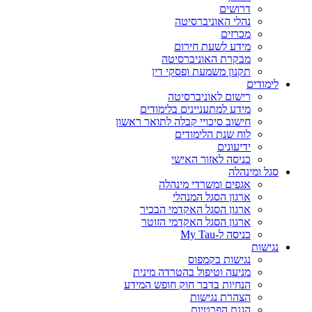
דרושים
נהלי האוניברסיטה
מכרזים
מידע לשעת חירום
מבקרת האוניברסיטה
תקנון משמעת ופסקי דין
לימודים
רישום לאוניברסיטה
מידע למתעניינים בלימודים
חישוב סיכויי קבלה לתואר ראשון
לוח שנת הלימודים
ידיעונים
כניסה לאזור האישי
סגל ומינהלה
אגפים ומשרדי מינהלה
ארגון הסגל המנהלי
ארגון הסגל האקדמי הבכיר
ארגון הסגל האקדמי הזוטר
כניסה ל-My Tau
נגישות
נגישות בקמפוס
מניעה וטיפול בהטרדה מינית
הנחיות בדבר חוק חופש המידע
הצהרת נגישות
הגנת הפרטיות