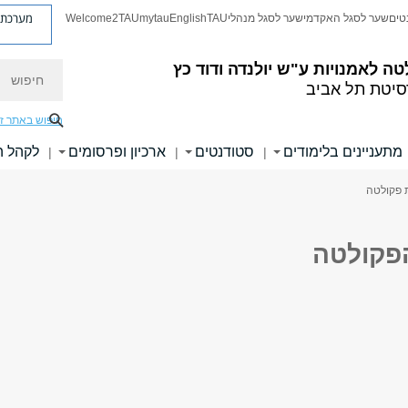
מערכת פ
טים
שער לסגל האקדמי
שער לסגל מנהלי
TAU
English
mytau
Welcome2TAU
חיפוש
טה לאמנויות
ע"ש יולנדה ודוד כץ
סיטת תל אביב
חיפוש באתר ז
מתעניינים בלימודים
סטודנטים
ארכיון ופרסומים
לקהל 
|
|
|
 פקולטה
פקולטה