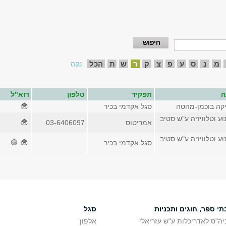
מ
נ
ס
ע
פ
צ
ק
ר
ש
ת
הכל
נקה
ה
תפקיד
טלפון
דוא"ל
יקה בוכמן-מהטה
סגל אקדמי בכיר
וע וטלוויזיה ע"ש סטיב
אמריטוס
03-6406097
וע וטלוויזיה ע"ש סטיב
סגל אקדמי בכיר
תי ספר, חוגים ותכניות
סגל
יה"ס לאדריכלות ע"ש עזריאלי
אלפון