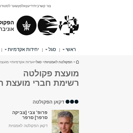
תוכן
תפריט
צור קשר
בית
ידיעון
אלפון
שער לסטודנ
עליון
ראשי
הפקול
אוניבר
ראשי
סגל
יחידות אקדמיות
|
|
|
הינך נמצא כאן
>
הפקולטה לאמנויות
>
סגל
>
ועדות אקדמיות
> מועצת
מועצת פקולטה
רשימת חברי מועצת ה
דקאן הפקולטה
פרופ' צבי [צביקה
סרפר] סרפר
דקאן הפקולטה לאמנויות