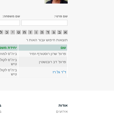
שם פרטי:
שם משפחה:
א
ב
ג
ד
ה
ו
ז
ח
ט
י
כ
ל
תוצאות חיפוש עבור האות ר
שם
יחידת משנ
פרופ' שרון רוסטורף-זמיר
ביה"ס למוז
ביה"ס לקולנ
פרופ' דב רובנשטין
טיש
ביה"ס לקולנ
ד"ר גל רז
טיש
אודות
ב
אירועים
ב