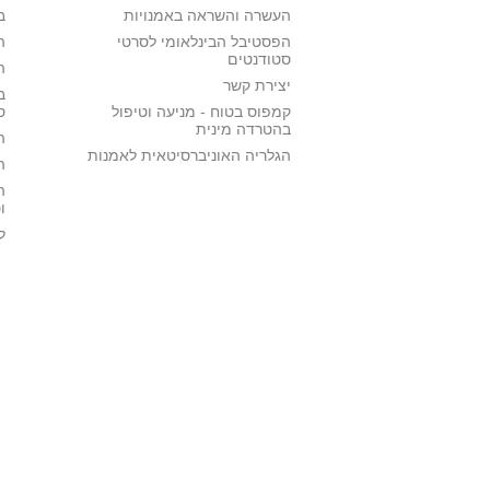
העשרה והשראה באמנויות
ב
הפסטיבל הבינלאומי לסרטי
ה
סטודנטים
ה
יצירת קשר
ב
קמפוס בטוח - מניעה וטיפול
ס
בהטרדה מינית
ה
הגלריה האוניברסיטאית לאמנות
ה
ה
ו
ל