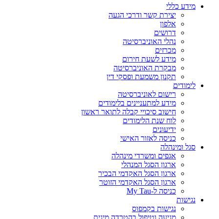
מידע כללי
יצירת קשר ודרכי הגעה
אלפון
דרושים
נהלי האוניברסיטה
מכרזים
מידע לשעת חירום
מבקרת האוניברסיטה
תקנון משמעת ופסקי דין
לימודים
רישום לאוניברסיטה
מידע למתעניינים בלימודים
חישוב סיכויי קבלה לתואר ראשון
לוח שנת הלימודים
ידיעונים
כניסה לאזור האישי
סגל ומינהלה
אגפים ומשרדי מינהלה
ארגון הסגל המנהלי
ארגון הסגל האקדמי הבכיר
ארגון הסגל האקדמי הזוטר
כניסה ל-My Tau
נגישות
נגישות בקמפוס
מניעה וטיפול בהטרדה מינית