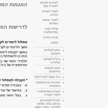
לימודים לקראת
המגמות המעשי
"תעודת אמן"
לימודי תעודת
הוראה
לימודי התואר
השלישי
לדרישות המעבר תואר II - ר
קורסי חובה
במוזיקולוגיה
קורסי בחירה
מסלול לימודים לק
מלגות
משך הלימודים לקרא
החוג לתולדות
במשך תקופת לימודי
האמנות
וכמו כן להשתתף בפ
ביה"ס לקולנוע
תלמידי תואר שני ב
וטלוויזיה
הסימפונית של ביה"
החוג לאמנות
התיאטרון
בית הספר לאדריכלות
* הקבלה למסלול ע
התכנית הבינתחומית
א. בעבודה סמינריונית בציון 90 ומעלה בש
באמנויות
ב. באישור של ועדת
אוצרות ומוזיאולוגיה -
לימודי תעודה
ג. בעלי תואר מעשי 
תכנית למצטיינים
בעיצוב במה, קולנוע
וטלויזיה - תואר ראשון