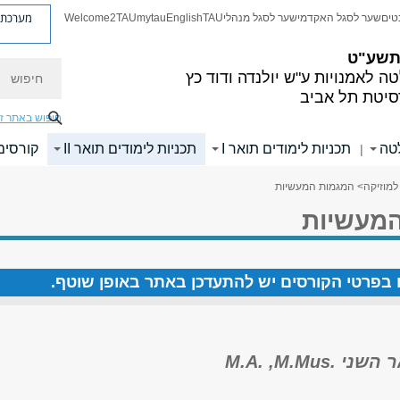
מערכת פ
טים
שער לסגל האקדמי
שער לסגל מנהלי
TAU
English
mytau
Welcome2TAU
 תשע"ט
חיפוש
ה לאמנויות
ע"ש יולנדה ודוד כץ
סיטת תל אביב
חיפוש באתר ז
לטה
תכניות לימודים תואר I
תכניות לימודים תואר II
קורסים
|
למוזיקה
> המגמות המעשיות
מעשיות
ים בפרטי הקורסים יש להתעדכן באתר באופן שוטף.
ר השני .
M.Mus
, .
M.A