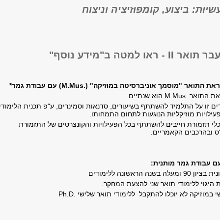
ות: ביצוע, קומפוזיציה וניצוח
או למטה ב"מידע נוסף"
ראת התואר "מוסמך אוניברסיטה במוזיקה" (
M.Mus.
)
עם עבודת גמר*
ת התואר .
M.Mus
הוא שנתיים.
ם זו על התלמיד להשתתף בשיעורים, סדנאות וסמינרים, ע"פ תכנית הלימודי
עילויות מוזיקליות הנוגעות לתחום התמחותו.
כלי תזמורת חייבים להשתתף בכל הפעילויות והקונצרטים של התזמורת
ס ובהרכבים הקאמריים.
ם עבודת גמר מותנית:
נה הראשונה ללימודים
 היגוי ללימודי תואר שני להצעת המחקר.
במוזיקה לא יוכלו להתקבל ללימודי תואר שלישי .
Ph.D