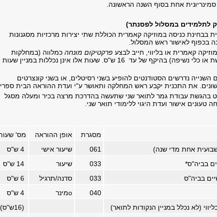
סמינריונית אחת בסוף השנה הראשונה.
ק לתלמידים במסלול לפסנתר)
ת בבחינת כניסה במוזיקה קאמרית הכוללת שתי יצירות מרכזיות מסגנונות
נה בכפוף לאישור ראש המסלול.
יקה קאמרית או בליווי, חייב לבצע
פרקטיקום מונחה
כמלווה (במחלקות
ניצוח, זמרה, כלי קשת או כלי נשיפה) בהיקף של עד 16 ש"ס. שעות אלו אינן נכללות במניין שעות
 השנייה נדרשים הסטודנטים להופיע בשני רסיטלים, או בשני קונצרטים
ונים. את התכנית יקבע ראש המחלקה ותאושר ע"י ועדת ההוראה הבית ספרי
נט בהגשת עבודת גמר לתואר שני שתעשה בהדרכת מרצה בכיר ומעלה מסגל
ה טעונים אישור ועדת היגוי ללימודי תואר שני.
מסגרת
אופן ההוראה
מס' שעות
שבועית אחת מדי שנה)
061
שיעור אישי
4
ש"ס
ים בביה"ס
*
033
שיעור
14
ש"ס
יים בביה"ס
033
סדנה/תרגיל
6
ש"ס
040
o
מינר
4
ש"ס
ווי (לא נכלל במניין הנקודות לתואר)
16)
ש"ס)