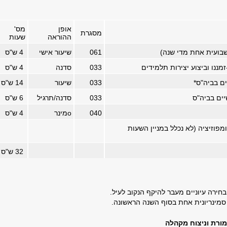
אופן
מס'
מסגרת
ההוראה
שעות
שבועית אחת מדי שנה)
061
שיעור אישי
4
ש"ס
מננו וביצוע יצירות תלמידים
033
סדנה
4
ש"ס
ים בביה"ס
*
033
שיעור
14
ש"ס
יים בביה"ס
033
סדנה/תרגיל
6
ש"ס
040
o
מינר
4
ש"ס
פוזיציה (לא נכלל במניין השעות
32
ש"ס
בחירה עיוניים מעבר להיקף הנקוב לעיל.
סמינריונית אחת בסוף השנה הראשונה.
מורת וניצוח מקהלה