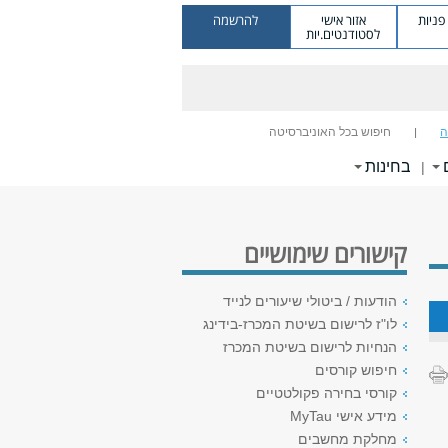
ניות
אזור אישי
להרשמה
לסטודנטים.יות
ה
חיפוש בכל האוניברסיטה
בחינות
|
קישורים שימושיים
הודעות / ביטולי שיעורים לנייד
לו"ז לרישום בשיטת המכרז-בידינג
הנחיות לרישום בשיטת המכרז
חיפוש קורסים
קורסי בחירה פקולטטיים
מידע אישי MyTau
מחלקת מחשבים