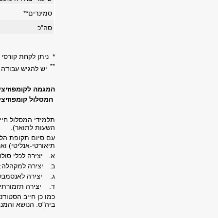
סמינרים
**
סה"כ
* ניתן לקחת קורסי 
**
יש להגיש עבודה 
המגמה לקומפוזיציה
המסלול
קומפוזיצי
תלמידי המסלול חיי
השעות לתואר).
עם סיום תקופת הלי
תיאורטי-אנליטי) ואר
א. יצירה לכלי סולו,
ב. יצירה למקהלה: 
ג. יצירה לאנסמבל (לפחות 12 כלים) עם או ב
ד. יצירה תזמורתי
כמו כן חייב הסטוד
ביה"ס. הנושא והמנח