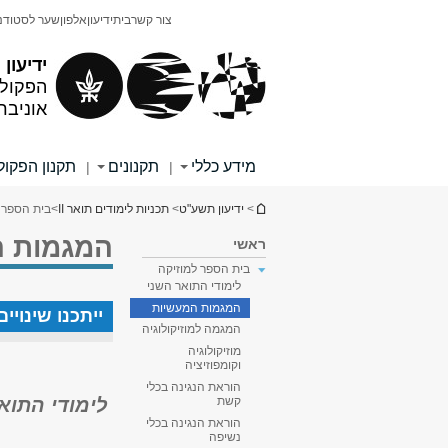
תוכן
תפריט
צור קשר
בית
ידיעון
אלפון
שער לסטודנ
עליון
ראשי
ידיעון
הפקולט
אוניבר
מידע כללי
תקנונים
תקנון הפקו
|
|
הינך נמצא כאן
>
ידיעון תשע"ט
>
תכניות לימודים תואר II
>
בית הספר 
המגמות ה
ראשי
בית הספר למוזיקה
לימודי התואר השני
המגמות המעשיות
ייתכנו שינוי
המגמה למוזיקולוגיה
מוזיקולוגיה
וקומפוזיציה
הוראת הנגינה בכלי
לימודי התוא
קשת
הוראת הנגינה בכלי
נשיפה