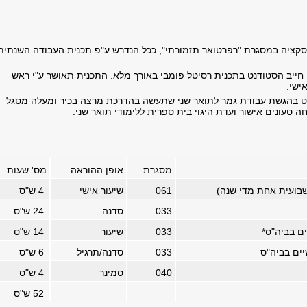
קציה במסגרת "רפרטואר תזמורתי", ככל הנדרש ע"פ תכנית העבודה השנתית
חייב הסטודנט בתכנית רסיטל פומבי באורך מלא. התכנית תאושר ע"י ראש
ישי.
נט בהגשת עבודת גמר לתואר שני שתעשה בהדרכת מרצה בכיר ומעלה מסגל
ה טעונים אישור ועדת היגוי בית ספרית ללימודי תואר שני.
מסגרת
אופן ההוראה
מס' שעות
שבועית אחת מדי שנה)
061
שיעור אישי
4
ש"ס
033
סדנה
24
ש"ס
ים בביה"ס
*
033
שיעור
14
ש"ס
יים בביה"ס
033
סדנה/תרגיל
6
ש"ס
040
סמינר
4
ש"ס
52
ש"ס