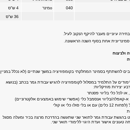
040
o
מינר
4
ש"ס
36
ש"ס
בחירה עיוניים מעבר להיקף הנקוב לעיל.
סמינריונית אחת בסוף השנה הראשונה.
 ולניצוח
ה
בים להשתתף בסמינר המחלקתי בקומפוזיציה במשך שנתיים (לא נכלל במניין
מודים על התלמיד במסלול לקומפוזיציה להגיש עבודת גמר בכתב (בנושא
בע יצירות מוזיקליות:
 או לכל כלי בליווי פסנתר
א-קאפלה/בליווי אנסמבל כלי (אפשרי שימוש באמצעים אלקטרוניים)
לי סולו כלי או קולי
ת
נט בהגשת עבודת גמר לתואר שני שתעשה בהדרכת מרצה בכיר ומעלה מסגל
ה טעונים אישור ועדת היגוי ללימודי תואר שני.