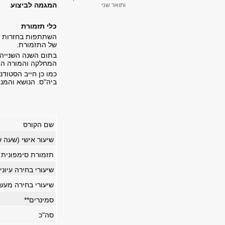
המגמה לביצוע
ותואר שני
כלי תזמורת
השתתפות בחזרות ס
של התזמורת.
בתום השנה השנייה 
המחלקה והמורה הא
כמו כן חייב הסטוד
ביה"ס. הנושא והמנח
שם הקורס
שיעור אישי (שעה 
תזמורת סימפונית
שיעורי בחירה עיוני
שיעורי בחירה מעש
סמינרים
**
סה"כ