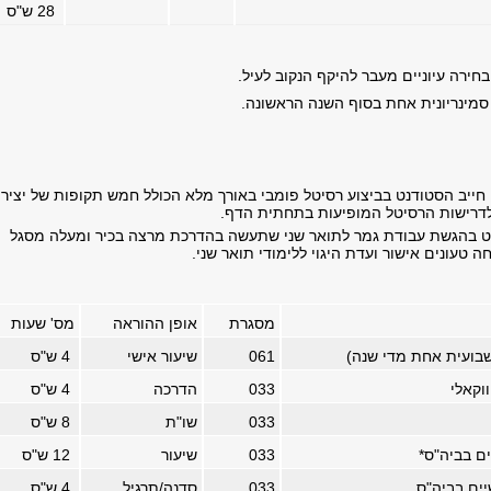
28
ש"ס
בחירה עיוניים מעבר להיקף הנקוב לעיל.
סמינריונית אחת בסוף השנה הראשונה.
חייב הסטודנט בביצוע רסיטל פומבי באורך מלא הכולל חמש תקופות של יצירו
דרישות הרסיטל המופיעות בתחתית הדף.
נט בהגשת עבודת גמר לתואר שני שתעשה בהדרכת מרצה בכיר ומעלה מסגל
ה טעונים אישור ועדת היגוי ללימודי תואר שני.
מסגרת
אופן ההוראה
מס' שעות
שבועית אחת מדי שנה)
061
שיעור אישי
4
ש"ס
וקאלי
033
הדרכה
4
ש"ס
033
שו"ת
8
ש"ס
ים בביה"ס
*
033
שיעור
12
ש"ס
יים בביה"ס
033
סדנה/תרגיל
4
ש"ס