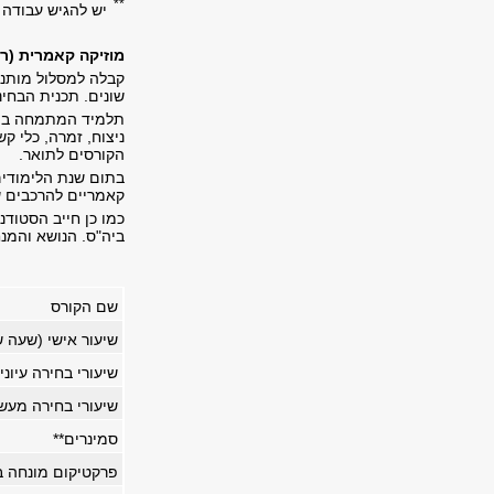
**
יש להגיש עבודה 
מוזיקה קאמרית (ר
קבלה למסלול מותני
שונים. תכנית הבחי
תלמיד המתמחה במוז
הקורסים לתואר.
בתום שנת הלימודים
קאמריים להרכבים ש
כמו כן חייב הסטוד
ביה"ס. הנושא והמנח
שם הקורס
שיעור אישי (שעה 
שיעורי בחירה עיוני
שיעורי בחירה מעש
סמינרים
**
פרקטיקום מונחה בלי