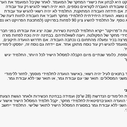
ט היא לבחון את כישורי המחקר של המועמד. לאחר שקיבל המועמד את הערו
 שעבודתו הועברה לקוראים נוספים, הוא יהיה רשאי להגיש רק עוד עבודה
 אם תידחה העבודה המתוקנת, התלמיד לא יהיה רשאי להגיש עוד עבודת
ו נושא. הוועדה היחידתית לתלמידי מחקר תעביר את העבודה לחוות דעת של
המנחה וקורא נוסף. על התלמיד להשיג ציון 90 לפחות בפרויקט (למתכונת הפרויקט ראו
ה"פרויקט" ייקרא התלמיד לבחינת כשירות, שבה יציג את עבודתו בפני חברי
ידי מחקר של הפקולטה, ויענה לשאלותיהם. בבחינה יהיה נוכח לפחות מורה
רצה בכיר ומעלה מהתחום בו נכתבה העבודה. אם תדרוש הוועדה תיקונים,
ועמד להגיש רק עוד נוסח מתוקן אחד. אם יידחה גם נוסח זה, יופסקו לימודיו
יר.
ספת, כלומר שנתיים מיום הקבלה למסלול הישיר לכל היותר, התלמיד יגיש
ר
תנאים לעיל יהיה רשאי, באישור הוועדה לתלמידי מוסמך, לחזור ללימודי
שני המסלולים: תואר שני עם עבודת גמר, או תואר שני ללא עבודת גמר.
י
לאחר השלמת מכסת הלימודים הנדרשת (28 ש"ס) ועמידה בבחינת הכשירות ולאחר הגשת הצעת
 הוועדה האוניברסיטאית לתלמידי מחקר, יקבל תלמיד המסלול הישיר אישור ע
 השני ללא עבודת גמר במסגרת המסלול הישיר לתואר שלישי. התלמיד ייחשב
.