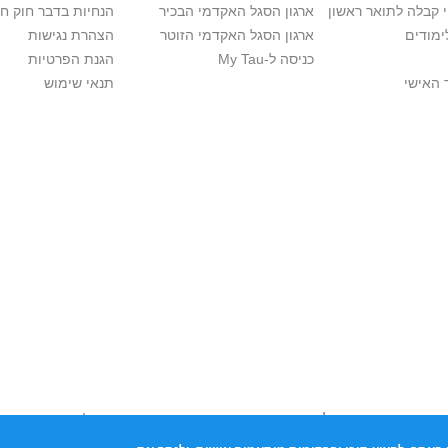
י קבלה לתואר ראשון
ארגון הסגל האקדמי הבכיר
הנחיות בדבר חוק ח
ימודים
ארגון הסגל האקדמי הזוטר
הצהרת נגישות
כניסה ל-My Tau
הגנת הפרטיות
 האישי
תנאי שימוש
יות יוצרים. אם בבעלותך זכויות יוצרים בתכנים שנמצאים פה ו/או השימוש ש
נות בהקדם לכתובת שכאן >>