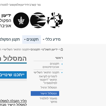
תוכן
תפריט
צור קשר
בית
ידיעון
אלפון
שער לסטודנ
עליון
ראשי
ידיעון
הפקולט
אוניבר
מידע כללי
תקנונים
תקנון הפקולט
הינך נמצא כאן
>
ידיעון תשע"ט
>
תקנונים
>
תקנוני התואר השלישי
> ה
המסלול ה
ראשי
תקנונים
אוניברסיטאים
תקנוני התואר השלישי
ייתכנו שינוי
לימודים לקראת
התואר "דוקטור
לפילוסופיה"
המסלול הרגיל
המסלול הישיר
מועמד לתלמיד
הליך הקבלה למסלול
מחקר
למסלול הישיר מבחי