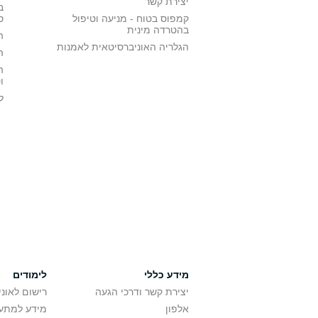
יצירת קשר
ב
קמפוס בטוח - מניעה וטיפול
ס
בהטרדה מינית
ה
הגלריה האוניברסיטאית לאמנות
ה
ה
ו
ל
מידע כללי
לימודים
יצירת קשר ודרכי הגעה
רישום לאונ
אלפון
מידע למתענ