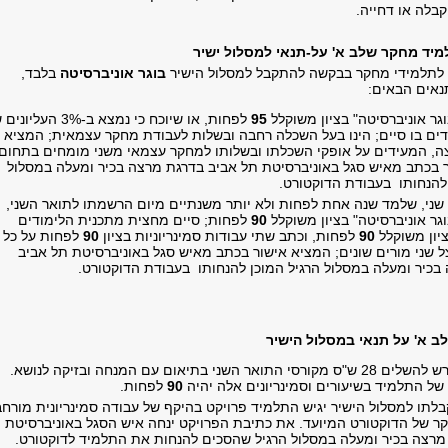
קבלה או דחייה.
מיד מחקר שלב א' על-תנאי למסלול ישיר
 לתלמידי מחקר בבקשה להתקבל למסלול הישיר
בוגר אוניברסיטה
בלבד,
נאים הבאים:
גר אוניברסיטה" בציון משוקלל
95
לפחות, או שיוכח כי נמצא ב-3% העלי
דים בו סיים; הינו בעל השכלה רחבה ובשלות לעבודת מחקר עצמאית; המציא
, המעידים על אופקי השכלתו ובשלותו למחקר עצמאי משני מומחים בתחום.
 בכתב מאיש סגל באוניברסיטת תל אביב בדרגת מרצה בכיר ומעלה במסלול
 להנחותו בעבודת הדוקטורט.
שני, שלמד שנה אחת לפחות ולא יותר משנתיים מיום הרשמתו לתואר השני,
גר אוניברסיטה" בציון משוקלל
90
לפחות; סיים מחצית מתכנית הלימודים
ציון משוקלל
90
לפחות, וכתב שתי עבודות סמינריוניות בציון
90
לפחות על כל
 שני מורים שונים; המציא אישור בכתב מאיש סגל באוניברסיטת תל אביב
בכיר ומעלה במסלול הרגיל המוכן להנחותו בעבודת הדוקטורט.
ב א' על תנאי במסלול הישיר
התלמיד יידרש להשלים 28 ש"ס מקורסי התואר השני בתיאום עם המנחה ובזיקה לנושא.
 של התלמיד בשיעורים וסמינריונים אלה יהיה
90
לפחות.
לתו למסלול הישיר יגיש התלמיד פרויקט בהיקף של עבודה סמינריונית מורח
 של הדוקטורט המיועד. את כתיבת הפרויקט ינחה איש הסגל באוניברסיטת 
מרצה בכיר ומעלה במסלול הרגיל שהסכים להנחות את התלמיד לדוקטורט.