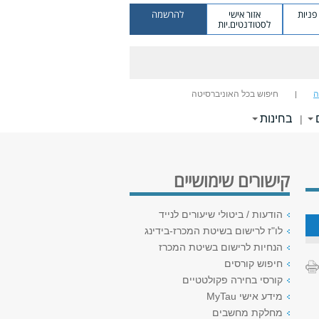
ניות
אזור אישי
להרשמה
לסטודנטים.יות
ה
חיפוש בכל האוניברסיטה
בחינות
|
קישורים שימושיים
הודעות / ביטולי שיעורים לנייד
לו"ז לרישום בשיטת המכרז-בידינג
הנחיות לרישום בשיטת המכרז
חיפוש קורסים
קורסי בחירה פקולטטיים
מידע אישי MyTau
מחלקת מחשבים