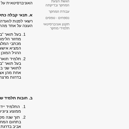
הגשת הצעת
האוניברסיטאית על 
המחקר ובדיקתה
עבודת המחקר
א. תנאי קבלה כתל
נספחים - טפסים
רשאי לפנות לוועדה
תקנון אוניברסיטאי
העונה על אחד מהת
תלמידי מחקר
בעל תואר "בו
מחזור הלימו
מכתבי המלצה
המציא אישור
הרגיל המוכן
תלמיד תואר 
בעל תואר "בו
לתואר שני ב
אחת מהן אצל
בדרגת מרצה 
ב. חובות תלמיד של
ממוצע ציוניו
תוך שנה מקב
בתחום המחקר
אביב בדרגת 