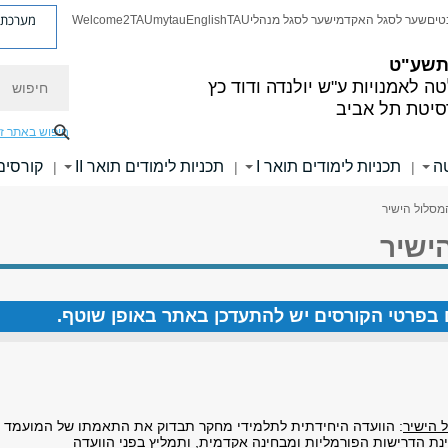
מערכת פ
טים
שער לסגל האקדמי
שער לסגל מנהלי
TAU
English
mytau
Welcome2TAU
 תשע"ט
חיפוש
ה לאמנויות
ע"ש יולנדה ודוד כץ
סיטת תל אביב
חיפוש באתר ז
ה
תכניות לימודים תואר I
תכניות לימודים תואר II
קורסים
|
|
|
מסלול הישיר
ישיר
ים בפרטי הקורסים יש להתעדכן באתר באופן שוטף.
 הישיר
: הוועדה היחידתית לתלמידי מחקר תבדוק את התאמתו של המועמד
נת הדרישות הפורמליות ומבחינה אקדמית, ותמליץ בפני הוועדה