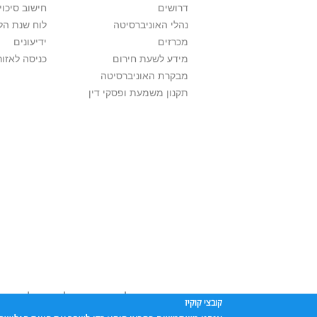
דרושים
חישוב סיכוי
נהלי האוניברסיטה
לוח שנת הל
מכרזים
ידיעונים
מידע לשעת חירום
כניסה לאזור
מבקרת האוניברסיטה
תקנון משמעת ופסקי דין
אוניברסיטת תל אביב עושה כל מאמץ לכבד זכו
קובצי קוקיז
שנעשה בתכנים אלה לדעתך מפר זכויות
נא לפ