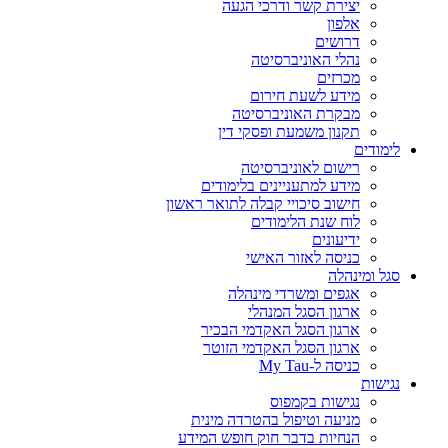
יצירת קשר ודרכי הגעה
אלפון
דרושים
נהלי האוניברסיטה
מכרזים
מידע לשעת חירום
מבקרת האוניברסיטה
תקנון משמעת ופסקי דין
לימודים
רישום לאוניברסיטה
מידע למתעניינים בלימודים
חישוב סיכויי קבלה לתואר ראשון
לוח שנת הלימודים
ידיעונים
כניסה לאזור האישי
סגל ומינהלה
אגפים ומשרדי מינהלה
ארגון הסגל המנהלי
ארגון הסגל האקדמי הבכיר
ארגון הסגל האקדמי הזוטר
כניסה ל-My Tau
נגישות
נגישות בקמפוס
מניעה וטיפול בהטרדה מינית
הנחיות בדבר חוק חופש המידע