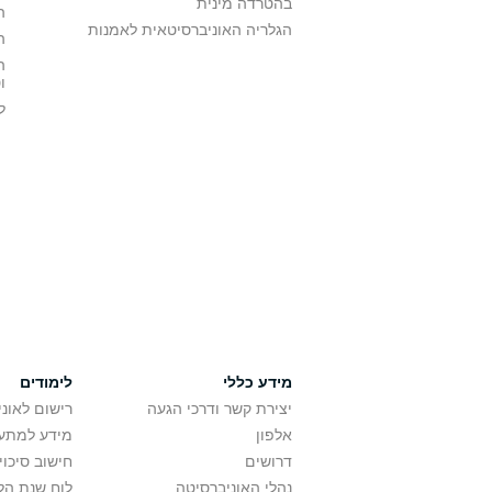
בהטרדה מינית
ה
הגלריה האוניברסיטאית לאמנות
ה
ה
ו
ל
מידע כללי
לימודים
יצירת קשר ודרכי הגעה
רישום לאונ
אלפון
מידע למתענ
דרושים
חישוב סיכוי
נהלי האוניברסיטה
לוח שנת הל