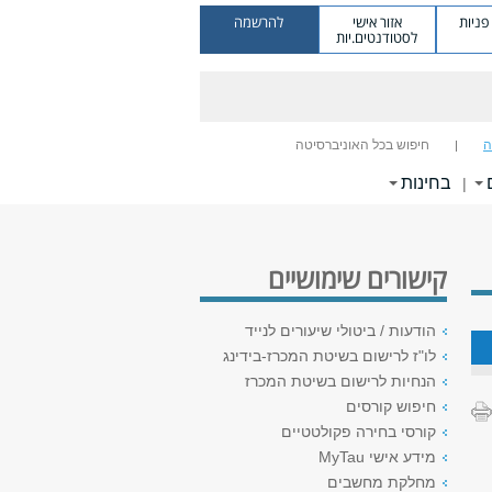
ניות
אזור אישי
להרשמה
לסטודנטים.יות
ה
חיפוש בכל האוניברסיטה
בחינות
|
קישורים שימושיים
הודעות / ביטולי שיעורים לנייד
לו"ז לרישום בשיטת המכרז-בידינג
הנחיות לרישום בשיטת המכרז
חיפוש קורסים
קורסי בחירה פקולטטיים
מידע אישי MyTau
מחלקת מחשבים