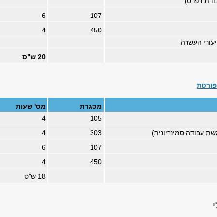
ודת רפרט)
6
107
4
450
יעורי העשרה
20 ש"ס
פורטת
מסגרת
מס' שעות
4
105
שת עבודה סמינריונית)
303
4
6
107
4
450
18 ש"ס
י