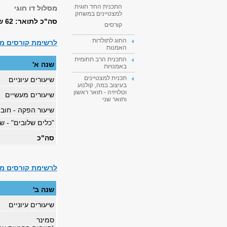
התכנית החד חוגית
מסלול דו חוגי
למצטיינים במשחק
סה"כ לתואר: 62 ש"ס
קורסים
החוג לתולדות
לרשימת קורסים מ
האמנות
התכנית הרב תחומית
שנה א'
באמנויות
תכנית למצטיינים
שיעורים עיוניים
בעיצוב במה, קולנוע
וטלויזיה - תואר ראשון
שיעורים מעשיים
ותואר שני
שיעור הפקה - חוב
"כלים שלובים" - ש
סה"כ
לרשימת קורסים מ
שנה ב'
שיעורים עיוניים
סמינר