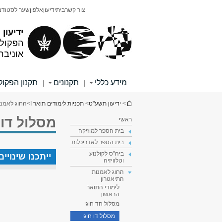
תוכן
תפריט
צור קשר
בית
ידיעון
אלפון
שער לסטודנ
עליון
ראשי
ידיעון
הפקולט
אוניבר
מידע כללי
תקנונים
תקנון הפקו
|
|
הינך נמצא כאן
>
ידיעון תשע"ט
>
תכניות לימודים תואר I
>
החוג לאמנו
מסלול דו 
ראשי
בית הספר למוזיקה
בית הספר לאדריכלות
ביה"ס לקולנוע
ייתכנו שינוי
וטלוויזיה
החוג לאמנות
התיאטרון
לימודי התואר
הראשון
מסלול חד חוגי
מסלול דו חוגי