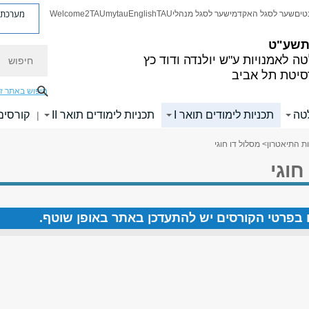
מערכת פ
טים
שער לסגל האקדמי
שער לסגל מנהלי
TAU
English
mytau
Welcome2TAU
 תשע"ט
חיפוש
ה לאמנויות
ע"ש יולנדה ודוד כץ
סיטת תל אביב
חיפוש באתר ז
לטה
תכניות לימודים תואר I
תכניות לימודים תואר II
קורסים
|
ת התיאטרון
> מסלול דו חוגי
חוגי
ים בפרטי הקורסים יש להתעדכן באתר באופן שוטף.