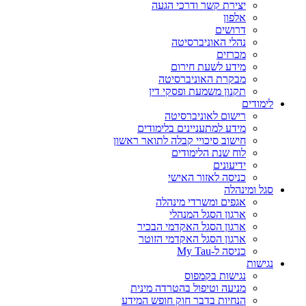
יצירת קשר ודרכי הגעה
אלפון
דרושים
נהלי האוניברסיטה
מכרזים
מידע לשעת חירום
מבקרת האוניברסיטה
תקנון משמעת ופסקי דין
לימודים
רישום לאוניברסיטה
מידע למתעניינים בלימודים
חישוב סיכויי קבלה לתואר ראשון
לוח שנת הלימודים
ידיעונים
כניסה לאזור האישי
סגל ומינהלה
אגפים ומשרדי מינהלה
ארגון הסגל המנהלי
ארגון הסגל האקדמי הבכיר
ארגון הסגל האקדמי הזוטר
כניסה ל-My Tau
נגישות
נגישות בקמפוס
מניעה וטיפול בהטרדה מינית
הנחיות בדבר חוק חופש המידע