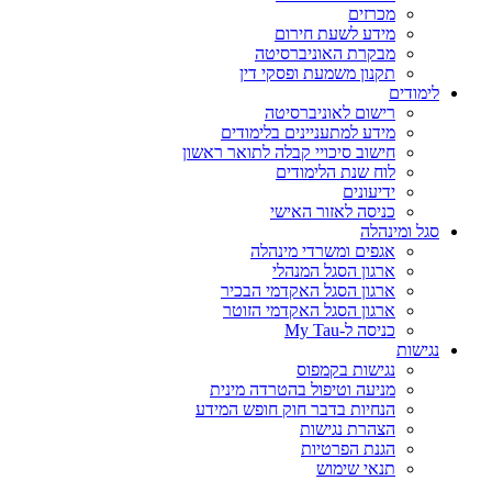
מכרזים
מידע לשעת חירום
מבקרת האוניברסיטה
תקנון משמעת ופסקי דין
לימודים
רישום לאוניברסיטה
מידע למתעניינים בלימודים
חישוב סיכויי קבלה לתואר ראשון
לוח שנת הלימודים
ידיעונים
כניסה לאזור האישי
סגל ומינהלה
אגפים ומשרדי מינהלה
ארגון הסגל המנהלי
ארגון הסגל האקדמי הבכיר
ארגון הסגל האקדמי הזוטר
כניסה ל-My Tau
נגישות
נגישות בקמפוס
מניעה וטיפול בהטרדה מינית
הנחיות בדבר חוק חופש המידע
הצהרת נגישות
הגנת הפרטיות
תנאי שימוש