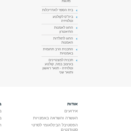
מלגות
בית הספר לאדריכלות
ביה"ס לקולנוע
וטלוויזיה
החוג לאמנות
התיאטרון
החוג לתולדות
האמנות
התכנית הרב תחומית
באמנויות
תכנית למצטיינים
בעיצוב במה, קולנוע
וטלויזיה - תואר ראשון
ותואר שני
אודות
ב
אירועים
ב
העשרה והשראה באמנויות
ב
הפסטיבל הבינלאומי לסרטי
ה
סטודנטים