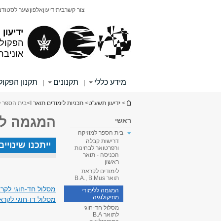
תוכן
תפריט
צור קשר
בית
ידיעון
אלפון
שער לסטודנ
עליון
ראשי
ידיעון
הפקולט
אוניבר
מידע כללי
תקנונים
תקנון הפקו
|
|
הינך נמצא כאן
>
ידיעון תשע"ט
>
תכניות לימודים תואר I
>
בית הספר ל
המגמה ללי
ראשי
בית הספר למוזיקה
דרישות קבלה
ייתכנו שינוי
ורפרטואר לבחינות
הכניסה - תואר
ראשון
לימודים לקראת
תואר B.A., B.Mus
מסלול חד-חוגי לקראת תואר B.A
המגמה ללימודי
מוזיקולוגיה
מסלול דו-חוגי לקראת תואר B.A 
מסלול חד-חוגי
לתואר B.A