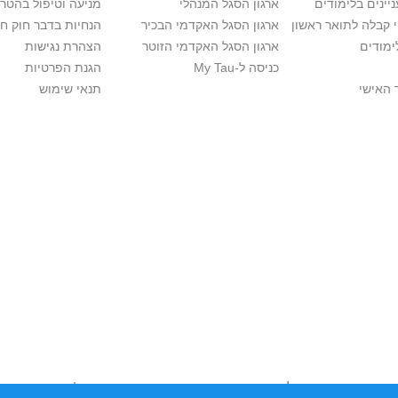
יינים בלימודים
ארגון הסגל המנהלי
מניעה וטיפול בהטר
י קבלה לתואר ראשון
ארגון הסגל האקדמי הבכיר
הנחיות בדבר חוק ח
ימודים
ארגון הסגל האקדמי הזוטר
הצהרת נגישות
כניסה ל-My Tau
הגנת הפרטיות
 האישי
תנאי שימוש
יות יוצרים. אם בבעלותך זכויות יוצרים בתכנים שנמצאים פה ו/או השימוש ש