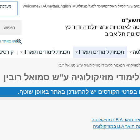
מערכת פ
טים
שער לסגל האקדמי
שער לסגל מנהלי
TAU
English
mytau
Welcome2TAU
 תשע"ט
חיפוש
ה לאמנויות
ע"ש יולנדה ודוד כץ
סיטת תל אביב
חיפוש באתר ז
לטה
תכניות לימודים תואר I
תכניות לימודים תואר II
קורסים
|
מוזיקה
> המגמה ללימודי מוזיקולוגיה ע"ש סמואל רובין
מודי מוזיקולוגיה ע"ש סמואל רובין
ים בפרטי הקורסים יש להתעדכן באתר באופן שוטף.
 במוזיקולוגיה
במוזיקולוגיה