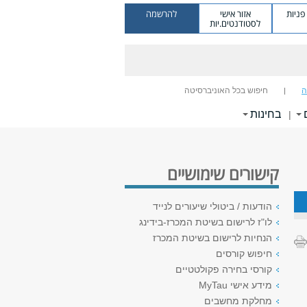
ניות
אזור אישי
להרשמה
לסטודנטים.יות
ה
חיפוש בכל האוניברסיטה
בחינות
|
קישורים שימושיים
הודעות / ביטולי שיעורים לנייד
לו"ז לרישום בשיטת המכרז-בידינג
הנחיות לרישום בשיטת המכרז
חיפוש קורסים
קורסי בחירה פקולטטיים
מידע אישי MyTau
מחלקת מחשבים