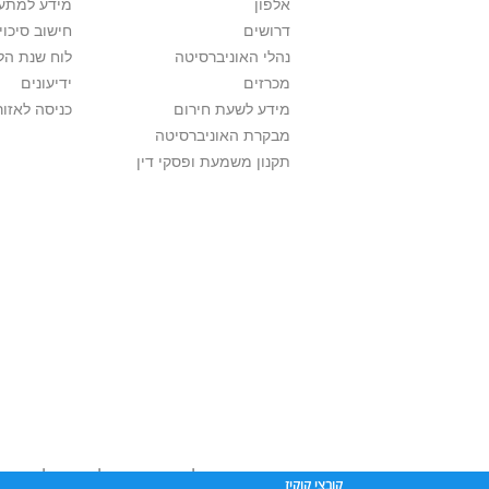
אלפון
מידע למתענ
דרושים
חישוב סיכוי
נהלי האוניברסיטה
לוח שנת הל
מכרזים
ידיעונים
מידע לשעת חירום
כניסה לאזור
מבקרת האוניברסיטה
תקנון משמעת ופסקי דין
אוניברסיטת תל אביב עושה כל מאמץ לכבד זכו
קובצי קוקיז