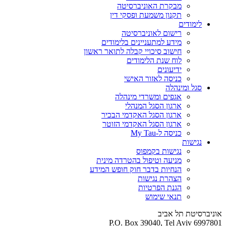
מבקרת האוניברסיטה
תקנון משמעת ופסקי דין
לימודים
רישום לאוניברסיטה
מידע למתעניינים בלימודים
חישוב סיכויי קבלה לתואר ראשון
לוח שנת הלימודים
ידיעונים
כניסה לאזור האישי
סגל ומינהלה
אגפים ומשרדי מינהלה
ארגון הסגל המנהלי
ארגון הסגל האקדמי הבכיר
ארגון הסגל האקדמי הזוטר
כניסה ל-My Tau
נגישות
נגישות בקמפוס
מניעה וטיפול בהטרדה מינית
הנחיות בדבר חוק חופש המידע
הצהרת נגישות
הגנת הפרטיות
תנאי שימוש
אוניברסיטת תל אביב
P.O. Box 39040, Tel Aviv 6997801