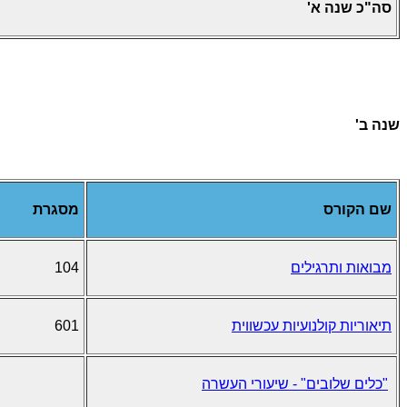
סה"כ שנה א'
שנה ב'
שם הקורס
מסגרת
מבואות ותרגילים
104
תיאוריות קולנועיות עכשווית
601
"כלים שלובים" - שיעורי העשרה