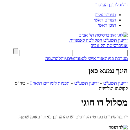
דילוג לתוכן העיקרי
תפריט עליון
תפריט ראשי
תוכן ראשי
ידיעון תשע"ט
הפקולטה לאמנויות
אוניברסיטת תל אביב
מערכת פניות
אזור אישי לסטודנטים.יות
להרשמה
הינך נמצא כאן
ידיעון תשע"ט
»
ידיעון תשע"ט
»
תכניות לימודים תואר I
»
ביה"ס
לקולנוע וטלוויזיה
מסלול דו חוגי
ייתכנו שינויים בפרטי הקורסים יש להתעדכן באתר באופן שוטף.