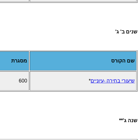
שנים ב' ג'
שם הקורס
מסגרת
שיעורי בחירה -עיוניים
*
600
שנה ג'**